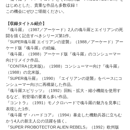
はじめとした、貴重な作品も多数収録！
この機会にぜひご堪能ください。
【収録タイトル紹介】
『魂斗羅』（1987／アーケード）2人の魂斗羅とエイリアンの死
闘を描く記念すべきシリーズ第1作。
『SUPER魂斗羅 エイリアンの逆襲』（1988／アーケード）アー
ケード版『魂斗羅』の続編。
『魂斗羅』（1988）アーケード版『魂斗羅』のコンシューマー
向けリメイク作品。
『CONTRA (北米版)』（1988）コンシューマー向け『魂斗羅』
（1988）の北米版。
『SUPER魂斗羅』（1990）『エイリアンの逆襲』をベースにコ
ンシューマー向けに再構築した作品。
『魂斗羅スピリッツ』（1992）回転・拡大・縮小機能を使用す
るなど、初登場の要素も多い作品。
『コントラ』（1991）モノクロハードで魂斗羅の魅力を見事に
表現した1作。
『魂斗羅 ザ・ハードコア』（1994）暴走した機動兵器に立ちむ
かう4人の新主人公の活躍を描く。
『SUPER PROBOTECTOR ALIEN REBELS』（1992）欧州版