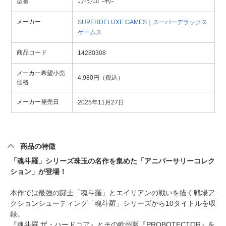
型番
ｺﾝﾄﾗｱﾆﾊﾞｰｻﾘｰ
メーカー
SUPERDELUXE GAMES｜スーパーデラックス
ゲームス
商品コード
14280308
メーカー希望小売
4,980円（税込）
価格
メーカー発売日
2025年11月27日
商品の特徴
「魂斗羅」シリーズ珠玉の名作を集めた「アニバーサリーコレク
ション」が登場！
本作では最強の闘士「魂斗羅」とエイリアンの戦いを描く戦場ア
クションシューティング「魂斗羅」シリーズから10タイトルを収
録。
『魂斗羅 ザ・ハードコア』とその欧州版『PROBOTECTOR』を