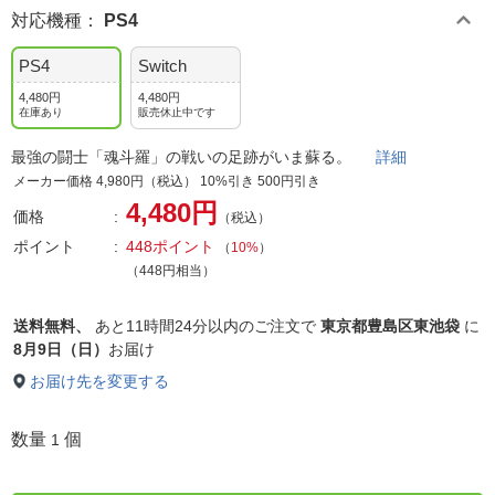
対応機種
：
PS4
PS4
Switch
4,480円
4,480円
在庫あり
販売休止中です
最強の闘士「魂斗羅」の戦いの足跡がいま蘇る。
詳細
メーカー価格 4,980円（税込） 10%引き 500円引き
4,480円
価格
（税込）
ポイント
448ポイント
（
10%
）
（448円相当）
送料無料、
あと
11時間24分以内
のご注文で
東京都豊島区東池袋
に
8月9日（日）
お届け
お届け先を変更する
数量
個
1