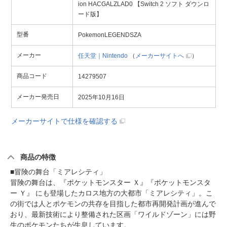
ion HACGALZLAD0 【Switch 2 ソフト ダウンロ
ード版】
型番
PokemonLEGENDSZA
メーカー
任天堂｜Nintendo
（
メーカーサイトへ
）
商品コード
14279507
メーカー発売日
2025年10月16日
メーカーサイトで仕様を確認する
商品の特徴
■冒険の舞台「ミアレシティ」
冒険の舞台は、『ポケットモンスター Ｘ』『ポケットモンスタ
ー Ｙ』 にも登場したカロス地方の大都市「ミアレシティ」。こ
の街では人とポケモンの共存を目指した都市再開発計画が進んで
おり、最新技術により整備された区画「ワイルドゾーン」には野
生のポケモンたちが生息しています。