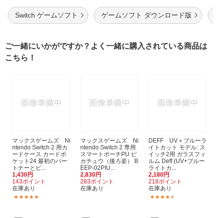
Switch ゲームソフト
ゲームソフト ダウンロード版
ご一緒にいかがですか？よく一緒に購入されている商品は
こちら！
マックスゲームズ Ni
マックスゲームズ Ni
DEFF UV＋ブルーラ
ntendo Switch 2 用カ
ntendo Switch 2 専用
イトカット モデル: ス
ードケース カードポ
スマートポーチPU ピ
イッチ2用 ガラスフィ
ケット24 最初のパー
カチュウ（後ろ姿） B
ルム Deff (UV+ブルー
トナーとピ...
EEP-02PIU...
ライトカ...
1,430円
2,830円
2,180円
143ポイント
283ポイント
218ポイント
在庫あり
在庫あり
在庫あり
(1)
(487)