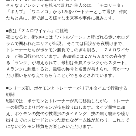
そんなミアレシティを観光で訪れた主人公は、「チコリータ」
「ポカブ」「ワニノコ」から1匹をパートナーとして選び、仲間
たちと共に、街で起こる様々な出来事や事件に挑みます。
■夜は「ＺＡロワイヤル」に挑戦
夜になると、街の中には「バトルゾーン」と呼ばれる赤いホログ
ラムで囲われたエリアが出現。 そこでは日没から夜明けまで、
トレーナーたちがポケモン勝負でしのぎを削る、「ＺＡロワイヤ
ル」が毎日行われています。 参加者にはＺからＡまでの存在す
る「ランク」が与えられて、最初は全員Ｚランクからスタート。
Ａランクに到達すると、最強の称号と名誉が与えられ、何か一つ
だけ願いをかなえてもらうことができるとされています。
■シリーズ初、ポケモンとトレーナーがリアルタイムで行動する
戦闘
戦闘では、ポケモンとトレーナーが共に移動しながら、トレーナ
ーの指示によりポケモンが技を繰り出します。タイプ相性に加
え、ポケモンの交代や技選択のタイミング、技の届く範囲や繰り
出すまでのスピードといった新たなゲーム性が加わり、これまで
にないポケモン勝負をお楽しみいただけます。