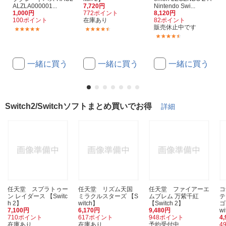
ALZLA000001...
7,720円
Nintendo Swi...
1,000円
772ポイント
8,120円
100ポイント
在庫あり
82ポイント
販売休止中です
(14)
(134)
(3)
一緒に買う
一緒に買う
一緒に買う
Switch2/Switchソフトまとめ買いでお得
詳細
任天堂 スプラトゥー
任天堂 リズム天国
任天堂 ファイアーエ
コ
ン レイダース 【Switc
ミラクルスターズ 【S
ムブレム 万紫千紅
テ
h 2】
witch】
【Switch 2】
ゴ
7,100円
6,170円
9,480円
w
710ポイント
617ポイント
948ポイント
4
在庫あり
在庫あり
予約受付中
4