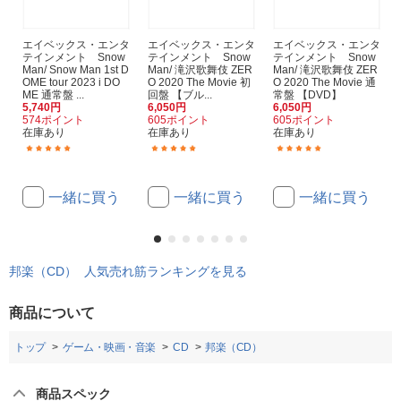
エイベックス・エンタ
エイベックス・エンタ
エイベックス・エンタ
テインメント Snow
テインメント Snow
テインメント Snow
Man/ Snow Man 1st D
Man/ 滝沢歌舞伎 ZER
Man/ 滝沢歌舞伎 ZER
OME tour 2023 i DO
O 2020 The Movie 初
O 2020 The Movie 通
ME 通常盤 ...
回盤 【ブル...
常盤 【DVD】
5,740円
6,050円
6,050円
574ポイント
605ポイント
605ポイント
在庫あり
在庫あり
在庫あり
(17)
(9)
(4)
一緒に買う
一緒に買う
一緒に買う
邦楽（CD） 人気売れ筋ランキングを見る
商品について
トップ
ゲーム・映画・音楽
CD
邦楽（CD）
商品スペック