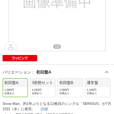
1/2
バリエーション
：
初回盤A
初回盤A
3形態セット
初回盤B
通常盤
1,580円
4,260円
1,580円
1,100円
在庫あり
在庫あり
在庫あり
在庫あり
Snow Man、約1年ぶりとなる12枚目のシングル「SERIOUS」が7月
23日（水）に発売。
詳細