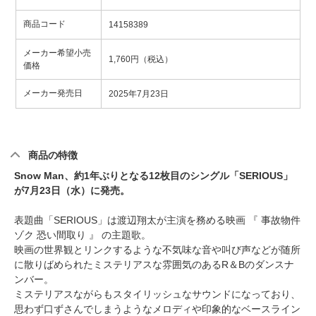
商品コード
14158389
メーカー希望小売
1,760円（税込）
価格
メーカー発売日
2025年7月23日
商品の特徴
Snow Man、約1年ぶりとなる12枚目のシングル「SERIOUS」
が7月23日（水）に発売。
表題曲「SERIOUS」は渡辺翔太が主演を務める映画 『 事故物件
ゾク 恐い間取り 』 の主題歌。
映画の世界観とリンクするような不気味な音や叫び声などが随所
に散りばめられたミステリアスな雰囲気のあるR＆Bのダンスナ
ンバー。
ミステリアスながらもスタイリッシュなサウンドになっており、
思わず口ずさんでしまうようなメロディや印象的なベースライン