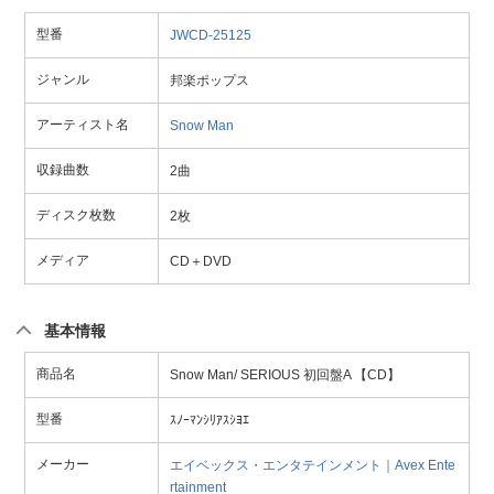
型番
JWCD-25125
ジャンル
邦楽ポップス
アーティスト名
Snow Man
収録曲数
2曲
ディスク枚数
2枚
メディア
CD＋DVD
基本情報
商品名
Snow Man/ SERIOUS 初回盤A 【CD】
型番
ｽﾉｰﾏﾝｼﾘｱｽｼﾖｴ
メーカー
エイベックス・エンタテインメント｜Avex Ente
rtainment