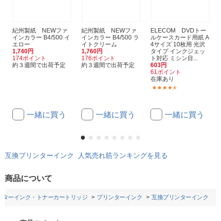
紀州製紙 NEWファ
紀州製紙 NEWファ
ELECOM DVDトー
インカラー B4/500 イ
インカラー B4/500 ラ
ルケースカード用紙 A
エロー
イトクリーム
4サイズ 10枚用 光沢
1,740円
1,760円
タイプ インクジェッ
174ポイント
176ポイント
ト対応 ミシン目...
約３週間で出荷予定
約３週間で出荷予定
603円
61ポイント
在庫あり
(4)
一緒に買う
一緒に買う
一緒に買う
互換プリンターインク 人気売れ筋ランキングを見る
商品について
ンターインク・トナーカートリッジ
プリンターインク
互換プリンターインク