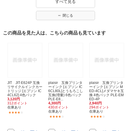
すべて見る
閉じる
この商品を見た人は、こちらの商品も見ています
JIT JIT-E624P 互換
plaisir 互換プリンタ
plaisir 互換プリンタ
リサイクルインクカー
ーインク [エプソン IC
ーインク [エプソン M
トリッジ [エプソン IC
6CL80L]とうもろこし
ED-4CL]メダマヤキ互
4CL62] 4色パック
互換(増量) 6色パック
換 4色パック PLE-EM
3,120円
PLE-E8...
ED-4P
312ポイント
4,300円
2,940円
在庫あり
430ポイント
294ポイント
在庫あり
在庫あり
(54)
(39)
(23)