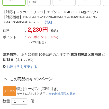
日出荷
【対応インクカートリッジ】エプソン：IC4CL62（4色パック）
【対応機種】PX-204/PX-205/PX-403A/PX-404A/PX-434A/PX-
504A/PX-605F/PX-675F
詳細
2,230円
価格
（税込）
ポイント
223ポイント
（
10%
）
（223円相当）
送料無料、
あと
20時間10分以内
のご注文で
東京都豊島区東池袋
に
8月8日（土）
お届け
お届け先を変更する
この商品のキャンペーン
特別クーポン [20%引き]
クーポン
カートに入れると適用。
他の対象商品を見る
数量
個