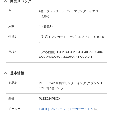
商品スペック
色
4色：ブラック・シアン・マゼンタ・イエロー
（顔料）
入数
4（各色1）
仕様1
【対応インクカートリッジ】エプソン：IC4CL6
2
仕様2
【対応機種】PX-204/PX-205/PX-403A/PX-404
A/PX-434A/PX-504A/PX-605F/PX-675F
基本情報
商品名
PLE-E624P 互換プリンターインク [エプソン IC
4CL62] 4色パック
型番
PLEE624PBOX
メーカー
plaisir｜プレジール
（
メーカーサイトへ
）