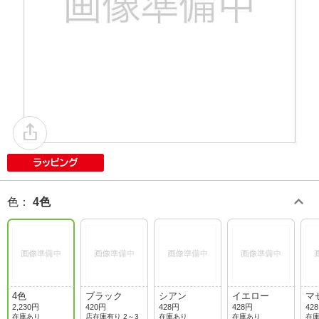
色
：
4色
4色
ブラック
シアン
イエロー
マ
2,230円
420円
428円
428円
42
在庫あり
店在庫有り 2～3
在庫あり
在庫あり
在