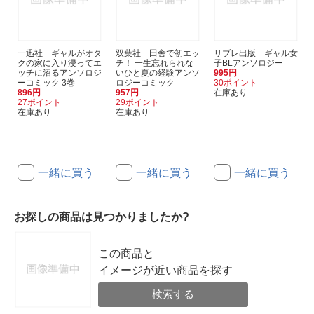
一迅社 ギャルがオタ
双葉社 田舎で初エッ
リブレ出版 ギャル女
クの家に入り浸ってエ
チ！ 一生忘れられな
子BLアンソロジー
ッチに沼るアンソロジ
いひと夏の経験アンソ
995円
ーコミック 3巻
ロジーコミック
30ポイント
896円
957円
在庫あり
27ポイント
29ポイント
在庫あり
在庫あり
一緒に買う
一緒に買う
一緒に買う
お探しの商品は見つかりましたか?
この商品と
イメージが近い商品を探す
検索する