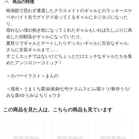
商品の特徴
映画館で思わず遭遇したクラスメイトのギャルとのラッキースケ
ベやバイト先でグイグイ迫ってくるギャルにタジタジになった
り、
寝れない僕の抱き枕になってくれたギャルもいれば久しぶりに再
会した幼馴染がギャルになっていたり、
夏祭りでギャルとデートしたりデッカいギャルに百合なギャル、
さらに女装ギャルまで……
すごくエッチではないけどちょっとだけエッチなギャルたちを集
めたアンソロジーコミック！
＜カバーイラスト＞まんの
＜漫画＞うまくち醤油/眞銅七号/ナスムスビム/庭トリ/春待うろ/
みな藻/ゆうみ/よちリョウタ
この商品を見た人は、こちらの商品も見ています