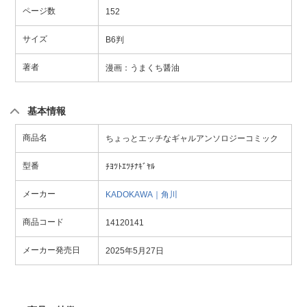
ページ数
152
サイズ
B6判
著者
漫画：うまくち醤油
基本情報
商品名
ちょっとエッチなギャルアンソロジーコミック
型番
ﾁﾖﾂﾄｴﾂﾁﾅｷﾞﾔﾙ
メーカー
KADOKAWA｜角川
商品コード
14120141
メーカー発売日
2025年5月27日