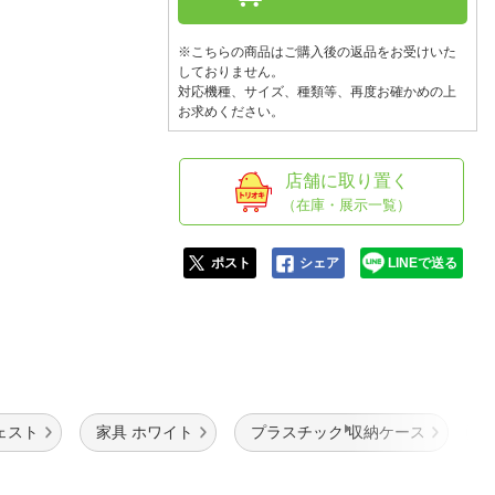
人窓口
R情報
※こちらの商品はご購入後の返品をお受けいた
しておりません。
対応機種、サイズ、種類等、再度お確かめの上
お求めください。
nglish / 中文
店舗に取り置く
（在庫・展示一覧）
ポスト
シェア
LINEで送る
ェスト
家具 ホワイト
プラスチック 収納ケース