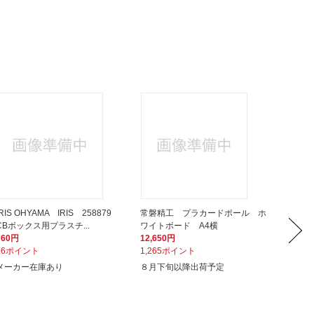
IRIS OHYAMA IRIS 258879
常磐精工 プラカードポール ホ
PLU
CBボックス用プラスチ...
ワイトボード A4横
ギュラー
760円
12,650円
642円
76ポイント
1,265ポイント
65ポイ
メーカー在庫あり
８月下旬以降出荷予定
次回入