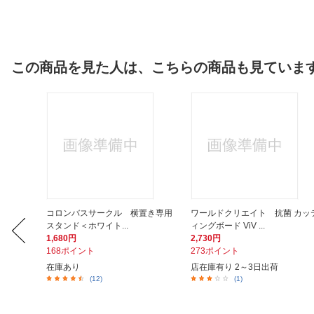
この商品を見た人は、こちらの商品も見ていま
用横置き
コロンバスサークル 横置き専用
ワールドクリエイト 抗菌 カッ
スタンド＜ホワイト...
ィングボード ViV ...
1,680円
2,730円
168ポイント
273ポイント
在庫あり
店在庫有り 2～3日出荷
(12)
(1)