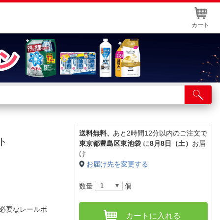
カート
店舗サービス
ット取り置き
イントカードWEB登録
送料無料、
あと2時間12分以内のご注文で
ト
東京都豊島区東池袋
に
8月8日（土）
お届
舗情報・店舗一覧
け
お届け先を変更する
取り寄せ品入荷状況照会
数量
個
必要なレールボ
カートに入れる