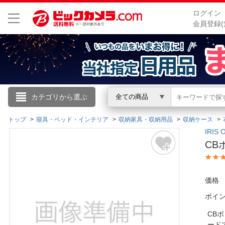
ログイン
会員登録(
こんにちは
カテゴリから選ぶ
全ての商品
ログイン
トップ
寝具・ベッド・インテリア
収納家具・収納用品
収納ケース
IRI
CB
新規会員登録
会員メニュー
価格
ポイ
お買いもの履歴
CB
閲覧履歴
ー