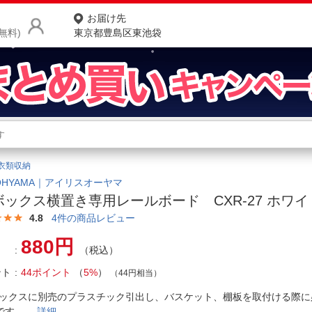
お届け先
無料)
東京都豊島区東池袋
商品をさがす
ランキングからさがす
ネ
衣類収納
カテゴリ一覧からさがす
ポ
S OHYAMA｜アイリスオーヤマ
ボックス横置き専用レールボード CXR-27 ホワイ
店
4.8
4
件の商品レビュー
お
880円
（税込）
お客様サポート
ント
44ポイント
（
5%
）
（44円相当）
ご利用ガイド
ボックスに別売のプラスチック引出し、バスケット、棚板を取付ける際に
ドです。
詳細