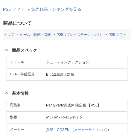
PS5 ソフト 人気売れ筋ランキングを見る
商品について
トップ
ゲーム・映画・音楽
PS5（プレイステーション5）
PS5 ソフト
商品スペック
ジャンル
シューティングアクション
CERO年齢区分
B：12歳以上対象
基本情報
商品名
PantyParty完成体 限定版 【PS5】
型番
ﾊﾟﾝﾃｨﾊﾟｰﾃｨｰｶﾝｾｲﾀｲｹﾞﾝ
メーカー
賈船｜COSEN
（
メーカーサイトへ
）