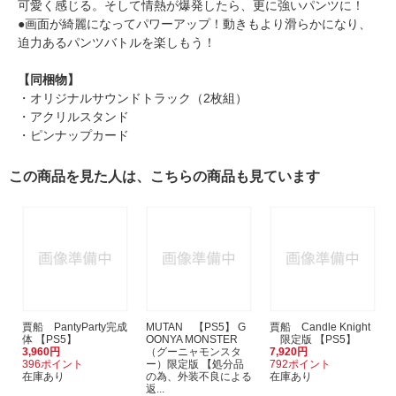
可愛く感じる。そして情熱が爆発したら、更に強いパンツに！
●画面が綺麗になってパワーアップ！動きもより滑らかになり、
迫力あるパンツバトルを楽しもう！
【同梱物】
・オリジナルサウンドトラック（2枚組）
・アクリルスタンド
・ピンナップカード
この商品を見た人は、こちらの商品も見ています
賈船 PantyParty完成
MUTAN 【PS5】 G
賈船 Candle Knight
体 【PS5】
OONYA MONSTER
限定版 【PS5】
3,960円
（グーニャモンスタ
7,920円
396ポイント
ー）限定版 【処分品
792ポイント
在庫あり
の為、外装不良による
在庫あり
返...