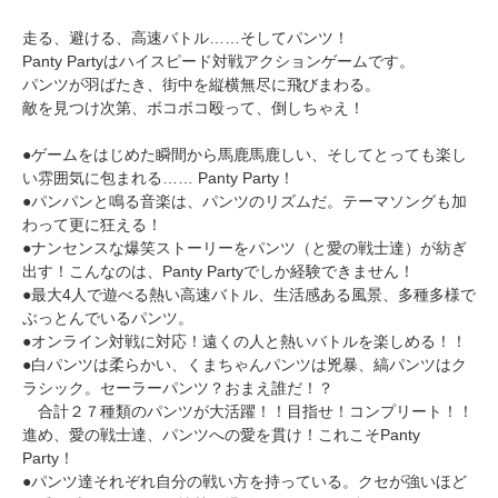
走る、避ける、高速バトル……そしてパンツ！
Panty Partyはハイスピード対戦アクションゲームです。
パンツが羽ばたき、街中を縦横無尽に飛びまわる。
敵を見つけ次第、ボコボコ殴って、倒しちゃえ！
●ゲームをはじめた瞬間から馬鹿馬鹿しい、そしてとっても楽し
い雰囲気に包まれる…… Panty Party！
●パンパンと鳴る音楽は、パンツのリズムだ。テーマソングも加
わって更に狂える！
●ナンセンスな爆笑ストーリーをパンツ（と愛の戦士達）が紡ぎ
出す！こんなのは、Panty Partyでしか経験できません！
●最大4人で遊べる熱い高速バトル、生活感ある風景、多種多様で
ぶっとんでいるパンツ。
●オンライン対戦に対応！遠くの人と熱いバトルを楽しめる！！
●白パンツは柔らかい、くまちゃんパンツは兇暴、縞パンツはク
ラシック。セーラーパンツ？おまえ誰だ！？
合計２７種類のパンツが大活躍！！目指せ！コンプリート！！
進め、愛の戦士達、パンツへの愛を貫け！これこそPanty
Party！
●パンツ達それぞれ自分の戦い方を持っている。クセが強いほど