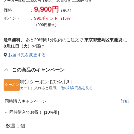
メーカー価格 11,000円（税込） 10%引き 1,100円引き
9,900円
価格
（税込）
ポイント
990ポイント
（
10%
）
（990円相当）
送料無料、
あと
20時間1分以内
のご注文で
東京都豊島区東池袋
に
8月11日（火）
お届け
お届け先を変更する
この商品のキャンペーン
特別クーポン [20%引き]
クーポン
カートに入れると適用。
他の対象商品を見る
同時購入キャンペーン
詳細
同時購入でお得！ [10%引]
数量
個
1