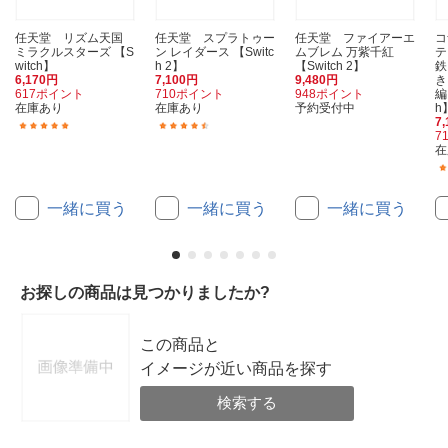
任天堂 リズム天国
任天堂 スプラトゥー
任天堂 ファイアーエ
コ
ミラクルスターズ 【S
ン レイダース 【Switc
ムブレム 万紫千紅
テ
witch】
h 2】
【Switch 2】
鉄
6,170円
7,100円
9,480円
き
617ポイント
710ポイント
948ポイント
編
在庫あり
在庫あり
予約受付中
h
7
(98)
(27)
7
在
一緒に買う
一緒に買う
一緒に買う
お探しの商品は見つかりましたか?
この商品と
イメージが近い商品を探す
検索する