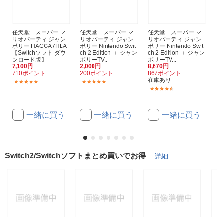
任天堂 スーパー マ
任天堂 スーパー マ
任天堂 スーパー マ
リオパーティ ジャン
リオパーティ ジャン
リオパーティ ジャン
ボリー HACGA7HLA
ボリー Nintendo Swit
ボリー Nintendo Swit
【Switchソフト ダウ
ch 2 Edition ＋ ジャン
ch 2 Edition ＋ ジャン
ンロード版】
ボリーTV...
ボリーTV...
7,100円
2,000円
8,670円
710ポイント
200ポイント
867ポイント
在庫あり
(1)
(11)
(36)
一緒に買う
一緒に買う
一緒に買う
Switch2/Switchソフトまとめ買いでお得
詳細