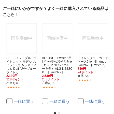
ご一緒にいかがですか？よく一緒に購入されている商品は
こちら！
DEFF UV＋ブルーラ
ALLONE Switch2用
アイレックス カード
イトカット モデル: ス
ｾﾊﾟﾚｰﾄ型ｸﾘｱｹｰｽｻﾝﾘｵｷｬ
ケース6 for Nintendo
イッチ2用 ガラスフィ
ﾗｸﾀｰｽﾞ2 ﾊﾛｰｷﾃｨ ハロ
Switch2 【Switch 2】
ルム Deff (UV+ブルー
ーキティ ALG-NS2SC
740円
ライトカ...
KT 【Switch 2】
74ポイント
2,180円
2,530円
在庫あり
218ポイント
253ポイント
(2)
在庫あり
在庫あり
(487)
(13)
一緒に買う
一緒に買う
一緒に買う