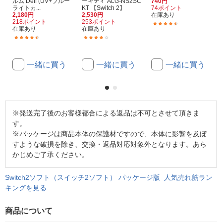
ルム Deff (UV+ブルー
ーキティ ALG-NS2SC
740円
ライトカ...
KT 【Switch 2】
74ポイント
2,180円
2,530円
在庫あり
218ポイント
253ポイント
(2)
在庫あり
在庫あり
(489)
(13)
一緒に買う
一緒に買う
一緒に買う
※発送完了後のお客様都合による返品は不可とさせて頂きま
す。
※パッケージは商品本体の保護材ですので、本体に影響を及ぼ
すような破損を除き、交換・返品対応対象外となります。あら
かじめご了承ください。
Switch2ソフト（スイッチ2ソフト） パッケージ版 人気売れ筋ラン
キングを見る
商品について