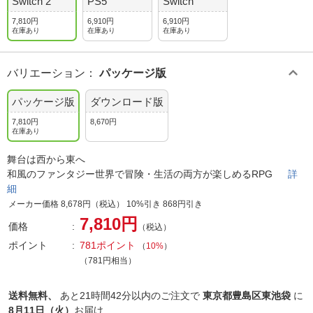
Switch 2
PS5
Switch
7,810円
6,910円
6,910円
在庫あり
在庫あり
在庫あり
バリエーション
：
パッケージ版
パッケージ版
ダウンロード版
7,810円
8,670円
在庫あり
舞台は西から東へ
和風のファンタジー世界で冒険・生活の両方が楽しめるRPG
詳
細
メーカー価格 8,678円（税込） 10%引き 868円引き
7,810円
価格
（税込）
ポイント
781ポイント
（
10%
）
（781円相当）
送料無料、
あと
21時間42分以内
のご注文で
東京都豊島区東池袋
に
8月11日（火）
お届け