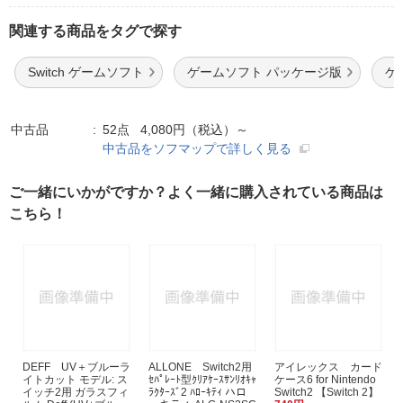
関連する商品をタグで探す
Switch ゲームソフト
ゲームソフト パッケージ版
ゲ
中古品
52点 4,080円（税込）～
中古品をソフマップで詳しく見る
ご一緒にいかがですか？よく一緒に購入されている商品は
こちら！
DEFF UV＋ブルーラ
ALLONE Switch2用
アイレックス カード
イトカット モデル: ス
ｾﾊﾟﾚｰﾄ型ｸﾘｱｹｰｽｻﾝﾘｵｷｬ
ケース6 for Nintendo
イッチ2用 ガラスフィ
ﾗｸﾀｰｽﾞ2 ﾊﾛｰｷﾃｨ ハロ
Switch2 【Switch 2】