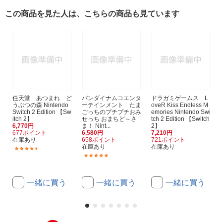
この商品を見た人は、こちらの商品も見ています
任天堂 あつまれ ど
バンダイナムコエンタ
ドラガミゲームス L
うぶつの森 Nintendo
ーテインメント たま
oveR Kiss Endless M
Switch 2 Edition 【Sw
ごっちのプチプチおみ
emories Nintendo Swi
itch 2】
せっち おまちど～さ
tch 2 Edition 【Switch
6,770円
ま！ Nint...
2】
677ポイント
6,580円
7,210円
在庫あり
658ポイント
721ポイント
在庫あり
在庫あり
(28)
(18)
一緒に買う
一緒に買う
一緒に買う