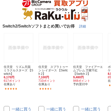
Switch2/Switchソフトまとめ買いでお得
詳細
任天堂 リズム天国
任天堂 スプラトゥー
任天堂 ファイアーエ
ポ
ミラクルスターズ 【S
ン レイダース 【Switc
ムブレム 万紫千紅
ケ
witch】
h 2】
【Switch 2】
8
6,170円
7,100円
9,480円
8
617ポイント
710ポイント
948ポイント
在
在庫あり
在庫あり
予約受付中
(100)
(29)
一緒に買う
一緒に買う
一緒に買う