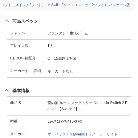
ch2ソフト（スイッチ2ソフト）
Switch2ソフト（スイッチ2ソフト） パッケージ版
商品スペック
ジャンル
ファンタジー生活ゲーム
プレイ人数
1人
CERO年齢区分
C：15歳以上対象
キーカード
詳細
キーカードなし
基本情報
商品名
龍の国 ルーンファクトリー Nintendo Switch 2 E
dition 【Switch 2】
型番
ﾘｭｳﾉｸﾆﾙｰﾝﾌｧｸﾄﾘｰ2ED
メーカー
マーベラス｜Marvelous
（
メーカーサイト