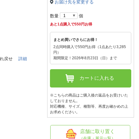
人窓口
お届け先を変更する
R情報
数量
個
あと1点購入で550円お得
まとめ買いでさらにお得！
nglish / 中文
2点同時購入で550円お得（1点あたり3,285
円）
期間限定！2026年8月23日（日）まで
を連れ戻せ
詳細
カートに入れる
※こちらの商品はご購入後の返品をお受けいた
しておりません。
対応機種、サイズ、種類等、再度お確かめの上
お求めください。
店舗に取り置く
（在庫・展示一覧）