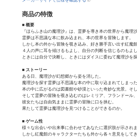
メーカーサイトで仕様を確認する
商品の特徴
■ 概要
『ほらふき山の魔理沙』は、霊夢を導き本の世界から魔理沙を連
霊夢は不思議な本に飲み込まれ、本の世界を冒険します。
しかし本の外から冒険を覗き込み、好き勝手言い出す紅魔館
４人の声に耳を傾けるもよし、自分の判断を信じるのもよ
ときには自分で決断し、ときにはダイスに委ねて魔理沙を探
■ ストーリー
ある日、魔理沙が幻想郷から姿を消した。
魔理沙を探す霊夢は不思議な本の中に取り込まれてしまっ
本の中に広がるのは図書館や砂漠といった奇妙な光景。そ
そして霊夢の冒険を覗き込むのはレミリア、フランドール、
彼女たちは自由気ままに霊夢の冒険に口を挟む。
果たして霊夢は魔理沙を見つけることができるのか。
■ ゲーム性
様々な出会いや出来事に合わせてあなたに選択肢が示され
しかし紅魔館のキャラクターたちも外から各々意見をして