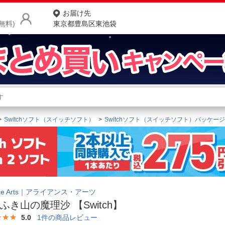
お届け先
無料)
東京都豊島区東池袋
商品をさがす
ランキングからさがす
ネ
Switchソフト（スイッチソフト）
Switchソフト（スイッチソフト）パッケー
カテゴリ一覧からさがす
ポ
店
お
お客様サポート
ance Arts｜アライアンス・アーツ
ふき山の魔理沙 【Switch】
ご利用ガイド
5.0
1
件の商品レビュー