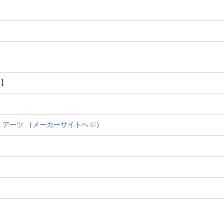
h】
ス・アーツ
（
メーカーサイトへ
）