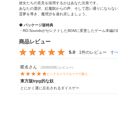
彼女たちの意見を採用するかはあなた次第です。
あなたの選択、紅魔館からの声、そして思い通りにならな
霊夢を導き、魔理沙を連れ戻しましょう。
◆ パッケージ版特典
・RD-SoundsがセレクトしたBGMに変更したゲーム本編
商品レビュー
5.0
1件のレビュー
す
匿名
さん
（2026/3/29にレビュー）
ビックカメラグループで購入
東方版trpg的な奴
とにかく運に左右されるダイスゲー