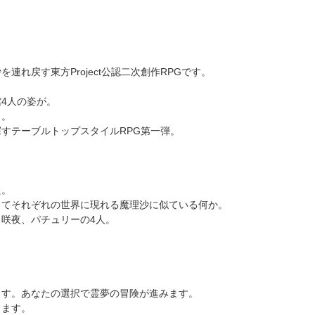
れ戻す東方Project公認二次創作RPGです。
4人の姿が。
し。
すテーブルトップスタイルRPG第一弾。
た。
してそれぞれの世界に現れる魔理沙に似ている何か。
咲夜、パチュリーの4人。
ます。あなたの選択で霊夢の冒険が進みます。
きます。