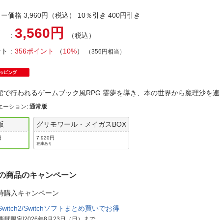
法
よくある質問・お問合せ
ー価格 3,960円（税込） 10％引き 400円引き
I
ご利用規約
3,560円
（税込）
ント
356ポイント
（
10%
）
（356円相当）
E
館で行われるゲームブック風RPG 霊夢を導き、本の世界から魔理沙
エーション
:
通常版
版
グリモワール・メイガスBOX
円
7,920円
在庫あり
の商品のキャンペーン
時購入キャンペーン
Switch2/Switchソフトまとめ買いでお得
[期間限定]2026年8月23日（日）まで