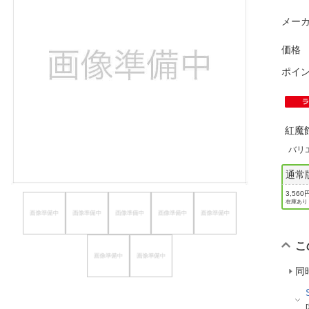
ほしいもの
メーカ
お知らせ
価格
ポイ
紅魔
バリ
通常
3,560
在庫あり
こ
同