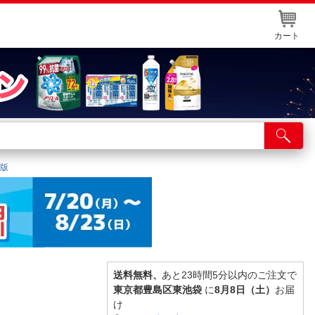
カート
店舗サービス
ット取り置き
ジ版
イントカードWEB登録
舗情報・店舗一覧
取り寄せ品入荷状況照会
送料無料、
あと23時間5分以内のご注文で
東京都豊島区東池袋
に
8月8日（土）
お届
け