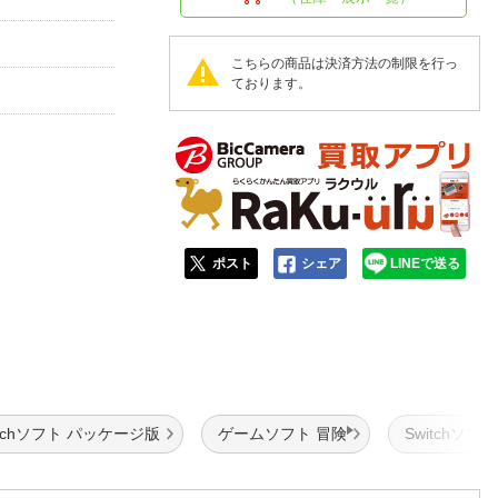
こちらの商品は決済方法の制限を行っ
ております。
ポスト
シェア
LINEで送る
itchソフト パッケージ版
ゲームソフト 冒険
Switchソフト 