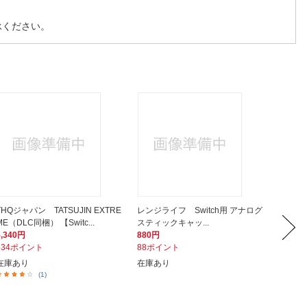
承ください。
THQジャパン TATSUJIN EXTRE
レンジライフ Switch用 アナログ
DEFF
ME（DLC同梱） 【Switc...
スティックキャッ...
デル用ガ
5,340円
880円
2,080
534ポイント
88ポイント
208ポ
在庫あり
在庫あり
在庫あ
(1)