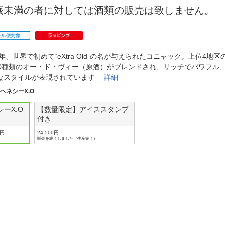
法
よくある質問・お問合せ
0歳未満の者に対しては酒類の販売は致しません。
I
ご利用規約
70年、世界で初めて“eXtra Old”の名が与えられたコニャック。上位4地
00種類のオー・ド・ヴィー（原酒）がブレンドされ、リッチでパワフル
E
なスタイルが表現されています
詳細
:
ヘネシーX.O
シーX.O
【数量限定】アイススタンプ
付き
0円
24,500円
販売を終了しました（生産完了）