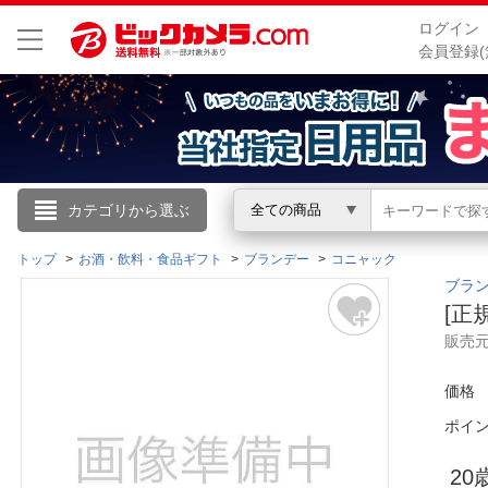
ログイン
会員登録(
こんにちは
カテゴリから選ぶ
全ての商品
ログイン
トップ
お酒・飲料・食品ギフト
ブランデー
コニャック
ブラ
[正
新規会員登録
販売
会員メニュー
価格
ポイ
お買いもの履歴
閲覧履歴
2