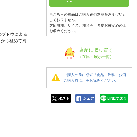
人窓口
R情報
※こちらの商品はご購入後の返品をお受けいた
しておりません。
対応機種、サイズ、種類等、再度お確かめの上
お求めください。
区のブドウによる
、かつ極めて滑
nglish / 中文
店舗に取り置く
（在庫・展示一覧）
ご購入の前に必ず『食品・飲料・お酒
ご購入前に』をお読みください。
ポスト
シェア
LINEで送る