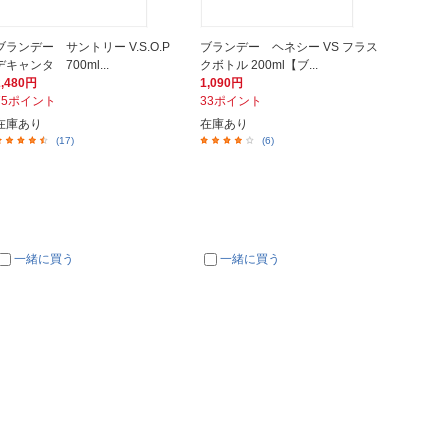
ブランデー サントリー V.S.O.P
ブランデー ヘネシー VS フラス
デキャンタ 700ml...
クボトル 200ml【ブ...
2,480円
1,090円
75ポイント
33ポイント
在庫あり
在庫あり
(17)
(6)
一緒に買う
一緒に買う