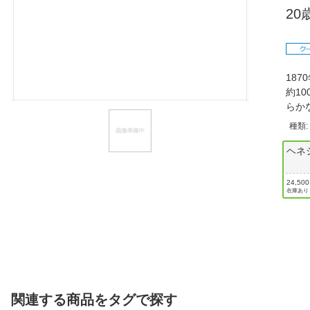
2
ほしいもの
お知らせ
18
約1
らか
種類
ヘネ
24,50
在庫あり
関連する商品をタグで探す