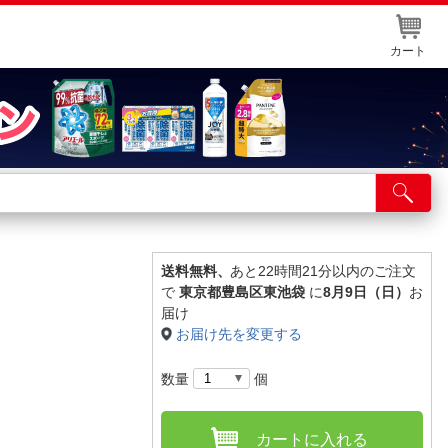
カート
店舗サービス
ット取り置き
イントカードWEB登録
送料無料、
あと22時間21分以内のご注文
で
東京都豊島区東池袋
に
8月9日（日）
お
舗情報・店舗一覧
届け
お届け先を変更する
取り寄せ品入荷状況照会
数量
個
カートに入れる