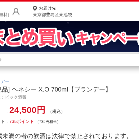
お届け先
無料)
東京都豊島区東池袋
商品をさがす
ランキングからさがす
ネ
カテゴリ一覧からさがす
ポ
ンデー
規品] ヘネシー X.O 700ml【ブランデー】
店
元：ビック酒販
お
24,500円
（税込）
お客様サポート
ント
735ポイント
（735円相当）
ご利用ガイド
0歳未満の者の飲酒は法律で禁止されております。