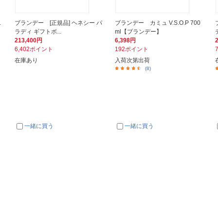
.
ブランデー [正規品] ヘネシー パ
ブランデー カミュ V.S.O.P 700
ラディ ギフトボ...
ml【ブランデー】
213,400円
6,398円
6,402ポイント
192ポイント
在庫あり
入荷次第出荷
(8)
一緒に買う
一緒に買う