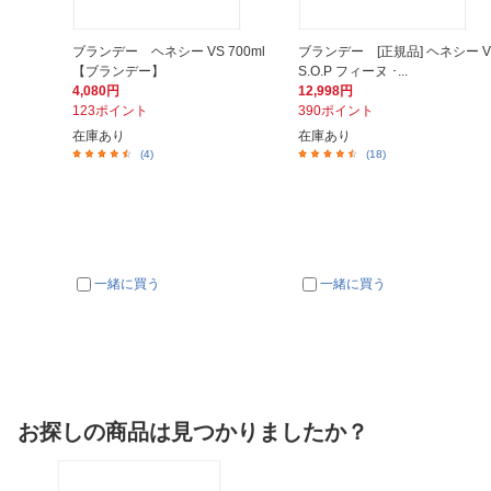
ブランデー ヘネシー VS 700ml
ブランデー [正規品] ヘネシー V
【ブランデー】
S.O.P フィーヌ ･...
4,080円
12,998円
123ポイント
390ポイント
在庫あり
在庫あり
(4)
(18)
一緒に買う
一緒に買う
お探しの商品は見つかりましたか？