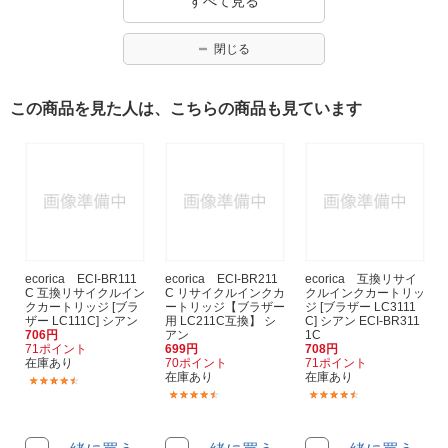
すべて見る
閉じる
この商品を見た人は、こちらの商品も見ています
ecorica ECI-BR111
ecorica ECI-BR211
ecorica 互換リサイ
C 互換リサイクルイン
C リサイクルインクカ
クルインクカートリッ
クカートリッジ [ブラ
ートリッジ【ブラザー
ジ [ブラザー LC3111
ザー LC111C] シアン
用 LC211C互換】 シ
C] シアン ECI-BR311
706円
アン
1C
71ポイント
699円
708円
在庫あり
70ポイント
71ポイント
在庫あり
在庫あり
(174)
(261)
(130)