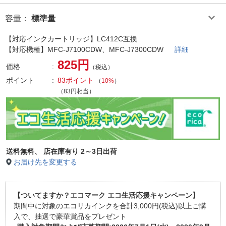
容量
：
標準量
【対応インクカートリッジ】LC412C互換
【対応機種】MFC-J7100CDW、MFC-J7300CDW
詳細
825円
価格
（税込）
ポイント
83ポイント
（
10%
）
（83円相当）
送料無料、
店在庫有り 2～3日出荷
お届け先を変更する
【ついてますか？エコマーク エコ生活応援キャンペーン】
期間中に対象のエコリカインクを合計3,000円(税込)以上ご購
入で、抽選で豪華賞品をプレゼント