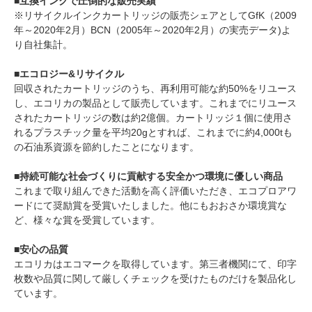
■互換インクで圧倒的な販売実績
※リサイクルインクカートリッジの販売シェアとしてGfK（2009
年～2020年2月）BCN（2005年～2020年2月）の実売データ)よ
り自社集計。
■エコロジー&リサイクル
回収されたカートリッジのうち、再利用可能な約50%をリユース
し、エコリカの製品として販売しています。これまでにリユース
されたカートリッジの数は約2億個。カートリッジ１個に使用さ
れるプラスチック量を平均20gとすれば、これまでに約4,000tも
の石油系資源を節約したことになります。
■持続可能な社会づくりに貢献する安全かつ環境に優しい商品
これまで取り組んできた活動を高く評価いただき、エコプロアワ
ードにて奨励賞を受賞いたしました。他にもおおさか環境賞な
ど、様々な賞を受賞しています。
■安心の品質
エコリカはエコマークを取得しています。第三者機関にて、印字
枚数や品質に関して厳しくチェックを受けたものだけを製品化し
ています。