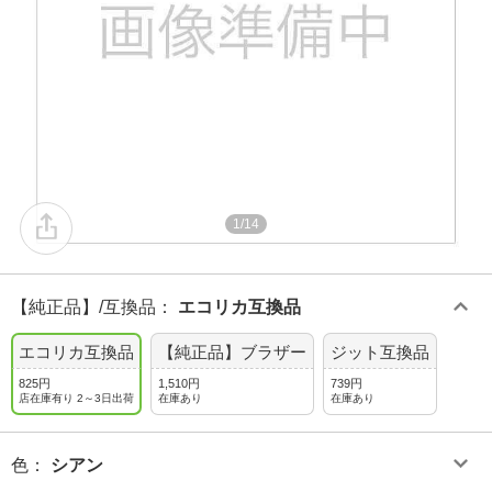
1/14
【純正品】/互換品
：
エコリカ互換品
エコリカ互換品
【純正品】ブラザー
ジット互換品
825円
1,510円
739円
店在庫有り 2～3日出荷
在庫あり
在庫あり
色
：
シアン