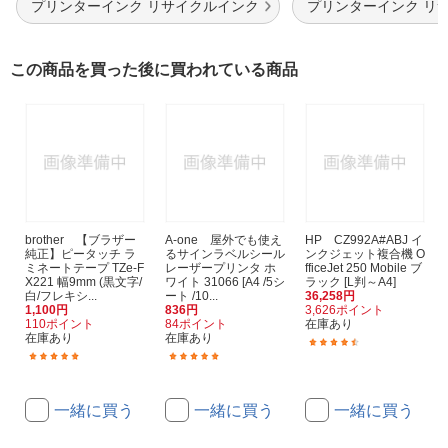
プリンターインク リサイクルインク
プリンターインク リ
この商品を買った後に買われている商品
brother 【ブラザー
A-one 屋外でも使え
HP CZ992A#ABJ イ
純正】ピータッチ ラ
るサインラベルシール
ンクジェット複合機 O
ミネートテープ TZe-F
レーザープリンタ ホ
fficeJet 250 Mobile ブ
X221 幅9mm (黒文字/
ワイト 31066 [A4 /5シ
ラック [L判～A4]
白/フレキシ...
ート /10...
36,258円
1,100円
836円
3,626ポイント
110ポイント
84ポイント
在庫あり
在庫あり
在庫あり
(14)
(2)
(1)
一緒に買う
一緒に買う
一緒に買う