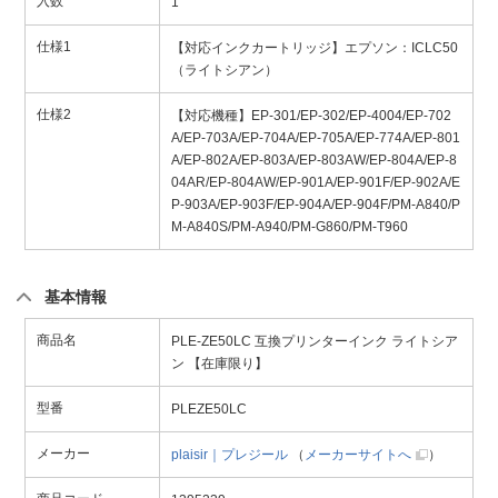
入数
1
仕様1
【対応インクカートリッジ】エプソン：ICLC50
（ライトシアン）
仕様2
【対応機種】EP-301/EP-302/EP-4004/EP-702
A/EP-703A/EP-704A/EP-705A/EP-774A/EP-801
A/EP-802A/EP-803A/EP-803AW/EP-804A/EP-8
04AR/EP-804AW/EP-901A/EP-901F/EP-902A/E
P-903A/EP-903F/EP-904A/EP-904F/PM-A840/P
M-A840S/PM-A940/PM-G860/PM-T960
基本情報
商品名
PLE-ZE50LC 互換プリンターインク ライトシア
ン 【在庫限り】
型番
PLEZE50LC
メーカー
plaisir｜プレジール
（
メーカーサイトへ
）