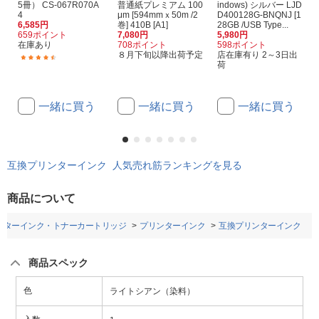
5冊） CS-067R070A
普通紙プレミアム 100
indows) シルバー LJD
4
μm [594mmｘ50m /2
D400128G-BNQNJ [1
6,585円
巻] 410B [A1]
28GB /USB Type...
659ポイント
7,080円
5,980円
在庫あり
708ポイント
598ポイント
８月下旬以降出荷予定
店在庫有り 2～3日出
(3)
荷
一緒に買う
一緒に買う
一緒に買う
互換プリンターインク 人気売れ筋ランキングを見る
商品について
ンターインク・トナーカートリッジ
プリンターインク
互換プリンターインク
商品スペック
色
ライトシアン（染料）