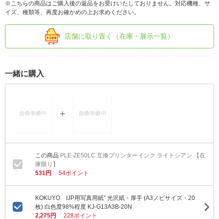
※こちらの商品はご購入後の返品をお受けいたしておりません。対応機種、サ
イズ、種類等、再度お確かめの上お求めください。
店舗に取り置く（在庫・展示一覧）
一緒に購入
PLE-ZE50LC 互換プリンターインク ライトシアン 【在
庫限り】
531円
54ポイント
KOKUYO IJP用写真用紙” 光沢紙・厚手 (A3ノビサイズ・20
枚) 白色度98%程度 KJ-G13A3B-20N
2,275円
228ポイント