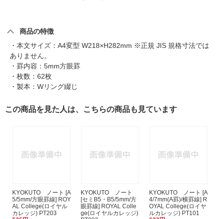
商品の特徴
・本文サイズ：A4変型 W218×H282mm ※正規 JIS 規格寸法では
ありません。
・罫内容：5mm方眼罫
・枚数：62枚
・製本：Wリング綴じ
この商品を見た人は、こちらの商品も見ています
KYOKUTO ノート [A
KYOKUTO ノート
KYOKUTO ノート [A
5/5mm/方眼罫線] ROY
[セミB5・B5/5mm/方
4/7mm(A罫)/横罫線] R
AL College(ロイヤル
眼罫線] ROYAL Colle
OYAL College(ロイヤ
カレッジ) PT203
ge(ロイヤルカレッジ)
ルカレッジ) PT101