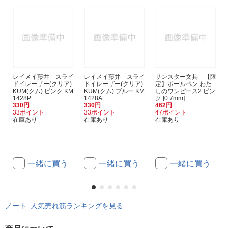
レイメイ藤井 スライ
レイメイ藤井 スライ
サンスター文具 【限
ドイレーザー(クリア)
ドイレーザー(クリア)
定】ボールペン わた
KUM(クム) ピンク KM
KUM(クム) ブルー KM
しのワンピース2 ピン
1428P
1428A
ク [0.7mm]
330円
330円
462円
33ポイント
33ポイント
47ポイント
在庫あり
在庫あり
在庫あり
一緒に買う
一緒に買う
一緒に買う
ノート 人気売れ筋ランキングを見る