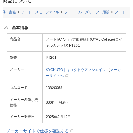
商品について
房具・書籍
ノート・メモ・ファイル
ノート・ルーズリーフ・用紙
ノート
基本情報
商品名
ノート [A4/5mm/方眼罫線] ROYAL College(ロイ
ヤルカレッジ) PT201
型番
PT201
メーカー
KYOKUTO｜キョクトウアソシエイツ
（
メーカ
ーサイトへ
）
商品コード
13820068
メーカー希望小売
836円（税込）
価格
メーカー発売日
2025年2月12日
メーカーサイトで仕様を確認する