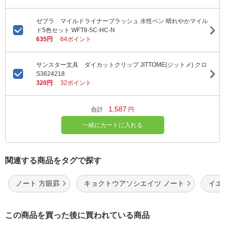
ゼブラ マイルドライナーブラッシュ 水性ペン 晴れやかマイル
ド5色セット WFT8-5C-HC-N
635円
64ポイント
サンスター文具 ダイカットクリップ JITTOME(ジットメ) クロ
S3624218
320円
32ポイント
1,587
合計
円
一緒にカートに入れる
関連する商品をタグで探す
ノート 方眼罫
キョクトウアソシエイツ ノート
イエ
この商品を買った後に買われている商品