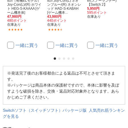
itch（有機ELモデル）
itch Joy-Con(L) ネオ
er(スノーランナー)
Joy-Con(L)/(R) ホワイ
ンブルー/(R) ネオンレ
【Switch 2】
ト HEG-S-KAAAA [ゲ
ッド HAD-S-KABAH
5,950円
ーム機本体]
[ゲーム機本...
595ポイント
47,980円
43,980円
在庫あり
480ポイント
440ポイント
在庫あり
在庫あり
(1606)
(457)
一緒に買う
一緒に買う
一緒に買う
※発送完了後のお客様都合による返品は不可とさせて頂きま
す。
※パッケージは商品本体の保護材ですので、本体に影響を及ぼ
すような破損を除き、交換・返品対応対象外となります。あら
かじめご了承ください。
Switchソフト（スイッチソフト）パッケージ版 人気売れ筋ランキン
グを見る