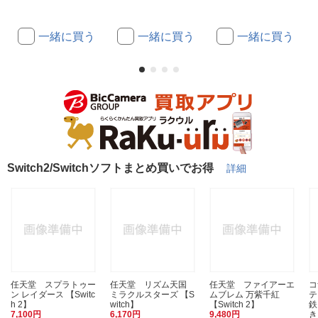
一緒に買う
一緒に買う
一緒に買う
Switch2/Switchソフトまとめ買いでお得
詳細
任天堂 スプラトゥー
任天堂 リズム天国
任天堂 ファイアーエ
コ
ン レイダース 【Switc
ミラクルスターズ 【S
ムブレム 万紫千紅
テ
h 2】
witch】
【Switch 2】
鉄
7,100円
6,170円
9,480円
き