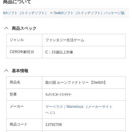
商品について
Switchソフト（スイッチソフト）
Switchソフト（スイッチソフト）パッケージ版
商品スペック
ジャンル
ファンタジー生活ゲーム
CERO年齢区分
C：15歳以上対象
基本情報
商品名
龍の国 ルーンファクトリー 【Switch】
型番
ﾘｭｳﾉｸﾆﾙｰﾝﾌｧｸﾄﾘｰ
メーカー
マーベラス｜Marvelous
（
メーカーサイト
へ
）
商品コード
13792708