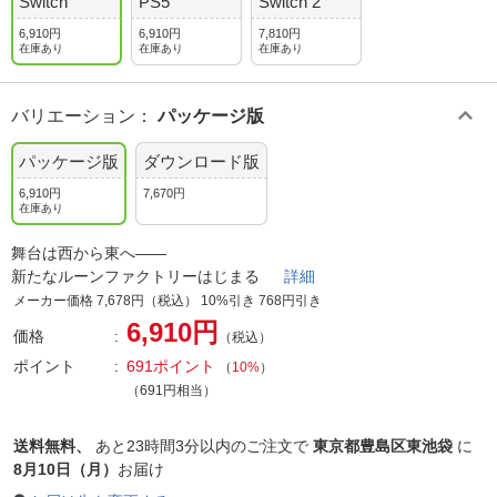
Switch
PS5
Switch 2
6,910円
6,910円
7,810円
在庫あり
在庫あり
在庫あり
バリエーション
：
パッケージ版
パッケージ版
ダウンロード版
6,910円
7,670円
在庫あり
舞台は西から東へ――
新たなルーンファクトリーはじまる
詳細
メーカー価格 7,678円（税込） 10%引き 768円引き
6,910円
価格
（税込）
ポイント
691ポイント
（
10%
）
（691円相当）
送料無料、
あと
23時間3分以内
のご注文で
東京都豊島区東池袋
に
8月10日（月）
お届け