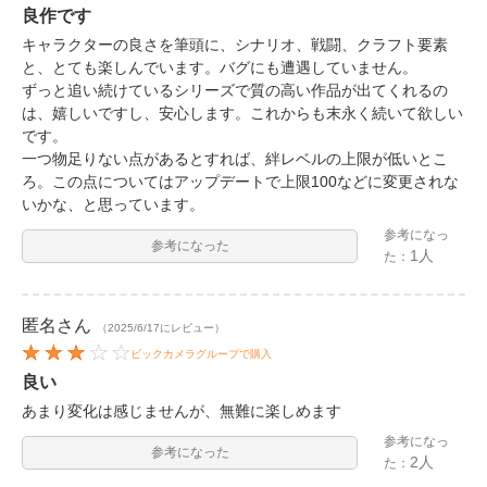
良作です
キャラクターの良さを筆頭に、シナリオ、戦闘、クラフト要素
と、とても楽しんでいます。バグにも遭遇していません。
ずっと追い続けているシリーズで質の高い作品が出てくれるの
は、嬉しいですし、安心します。これからも末永く続いて欲しい
です。
一つ物足りない点があるとすれば、絆レベルの上限が低いとこ
ろ。この点についてはアップデートで上限100などに変更されな
いかな、と思っています。
参考になっ
参考になった
1人
た：
匿名
さん
（2025/6/17にレビュー）
ビックカメラグループで購入
良い
あまり変化は感じませんが、無難に楽しめます
参考になっ
参考になった
2人
た：