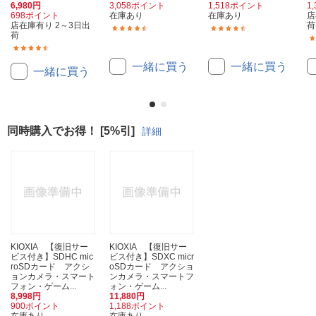
6,980円
3,058ポイント
1,518ポイント
1
698ポイント
在庫あり
在庫あり
店
店在庫有り 2～3日出
荷
(11)
(19)
荷
(33)
一緒に買う
一緒に買う
一緒に買う
同時購入でお得！ [5%引]
詳細
KIOXIA 【復旧サー
KIOXIA 【復旧サー
ビス付き】SDHC mic
ビス付き】SDXC micr
roSDカード アクシ
oSDカード アクショ
ョンカメラ・スマート
ンカメラ・スマートフ
フォン・ゲーム...
ォン・ゲーム...
8,998円
11,880円
900ポイント
1,188ポイント