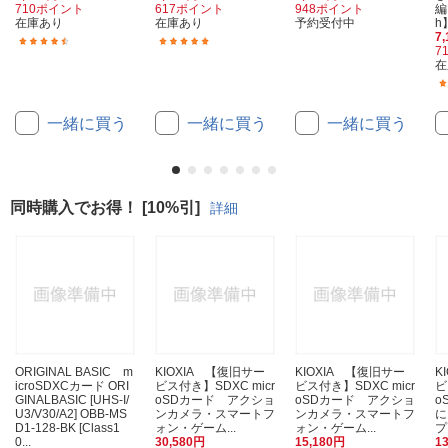
710ポイント
617ポイント
948ポイント
編
在庫あり
在庫あり
予約受付中
h
7
(29)
(100)
7
在
一緒に買う
一緒に買う
一緒に買う
同時購入でお得！ [10%引]
詳細
ORIGINAL BASIC m
KIOXIA 【復旧サー
KIOXIA 【復旧サー
K
icroSDXCカード ORI
ビス付き】SDXC micr
ビス付き】SDXC micr
ビ
GINALBASIC [UHS-I/
oSDカード アクショ
oSDカード アクショ
o
U3/V30/A2] OBB-MS
ンカメラ・スマートフ
ンカメラ・スマートフ
に
D1-128-BK [Class1
ォン・ゲーム...
ォン・ゲーム...
プ
0...
30,580円
15,180円
1