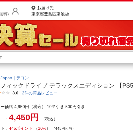
お届け先
無料)
東京都豊島区東池袋
商品をさがす
ランキングからさがす
ネ
カテゴリ一覧からさがす
ポ
n Japan｜テヨン
フィックドライブ デラックスエディション 【PS
店
3.0
2
件の商品レビュー
お
ー価格 4,950円（税込） 10％引き 500円引き
お客様サポート
4,450円
（税込）
ご利用ガイド
ント
445ポイント
（
10%
）
（445円相当）