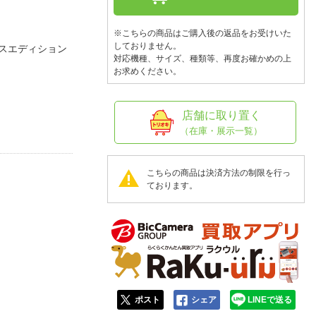
人窓口
R情報
※こちらの商品はご購入後の返品をお受けいた
しておりません。
スエディション
対応機種、サイズ、種類等、再度お確かめの上
お求めください。
nglish / 中文
店舗に取り置く
（在庫・展示一覧）
こちらの商品は決済方法の制限を行っ
ております。
ポスト
シェア
LINEで送る