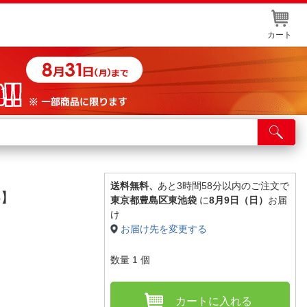
カート
店舗サービス
ット取り置き
イントカードWEB登録
送料無料、
あと3時間58分以内のご注文で
5】
東京都豊島区東池袋
に
8月9日（日）
お届
舗情報・店舗一覧
け
お届け先を変更する
取り寄せ品入荷状況照会
数量
1
個
カートに入れる