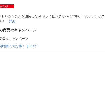
法
よくある質問・お問合せ
I
ご利用規約
新しいジャンルを開拓したSFドライビングサバイバルゲームがデラック
登場！
詳細
の商品のキャンペーン
E
時購入キャンペーン
同時購入でお得！ [10%引]