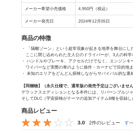
メーカー希望小売価格
4,950円（税込）
メーカー発売日
2024年12月05日
商品の特徴
・ 「隔離ゾーン」という超常現象が起きる地帯を舞台にし
ここに閉じ込められた主人公のドライバーが、3人の科学
・ ハンドルやブレーキ、アクセルだけでなく、エンジンキ
ワイパーなど実際の車のように操作・カーナビで目的地ま
・ 未知のエリアをどんどん探検しながらサバイバル的な素
【同梱物】（永久仕様で、通常版の発売予定はございませ
デラックスエディションとなる本作には、リバーシブルジャ
そしてDLC（宇宙探検がテーマの追加アイテム8種を収録
商品レビュー
3.0
2件のレビュー
す