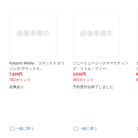
Kalypso Media コマンドス オリ
ソニーミュージックマーケティン
ジンズ デラックス...
グ リトル・フィー...
7,820円
3,630円
782ポイント
363ポイント
在庫あり
予約受付を終了しました
一緒に買う
一緒に買う