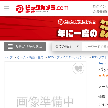
ログイン
会員登録(
こんにちは
カテゴリから選ぶ
全ての商品
ログイン
トップ
ゲーム・映画・音楽
PS5（プレイステーション5）
PS5 ソフト
Teyo
パシ
新規会員登録
会員メニュー
メーカ
お買いもの履歴
価格
ポイ
閲覧履歴