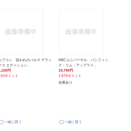
カプコン 囚われのパルマ デラッ
NBCユニバーサル パシフィッ
クス エディション...
ク・リム：アップライ...
6,100円
19,790円
610ポイント
1,979ポイント
在庫あり
一緒に買う
一緒に買う