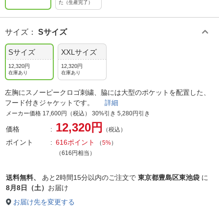
た（生産完了）
サイズ
：
Sサイズ
Sサイズ
XXLサイズ
12,320円
12,320円
在庫あり
在庫あり
左胸にスノーピークロゴ刺繍、脇には大型のポケットを配置した、
フード付きジャケットです。
詳細
メーカー価格 17,600円（税込） 30%引き 5,280円引き
12,320円
価格
（税込）
ポイント
616ポイント
（
5%
）
（616円相当）
送料無料、
あと
2時間15分以内
のご注文で
東京都豊島区東池袋
に
8月8日（土）
お届け
お届け先を変更する