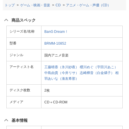
トップ
ゲーム・映画・音楽
CD
アニメ・ゲーム・声優（CD）
商品スペック
シリーズ名/名称
BanG Dream！
型番
BRMM-10852
ジャンル
国内アニメ音楽
アーティスト名
工藤晴香（氷川紗夜）
櫻川めぐ（宇田川あこ）
中島由貴（今井リサ）
志崎樺音（白金燐子）
相
羽あいな（湊友希那）
ディスク枚数
2枚
メディア
CD＋CD-ROM
基本情報