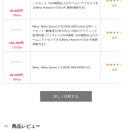
ッドセット /100種類以上のゲームにアクセスでき
4.6
るMeta Horizon+の3か月 無料体験付き]
59,400円
594pt
Meta
Meta Quest 3 512GB (旧Oculus) [VRヘッ
ドセット /解像度が30％向上 /2倍のグラフィック
処理性能 /ワイヤレスのVR体験 /100種類以上のゲ
4.6
ームにアクセスできるMeta Horizon+の3か月無料
102,300円
体験付き]
1,023pt
Meta
Meta Quest 3 128GB 899-00591-01
4.6
69,300円
693pt
詳しく比較する
商品レビュー