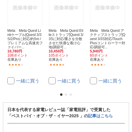
Meta Meta Quest Li
Meta Meta Quest Eli
Meta Meta Quest ア
nkケーブル[Quest 3/3
teストラップ[Quest 3/
クティブストラップ[Q
S/2/Proに対応/約5m /
3Sに対応/重さを分散
uest 3/3S対応/Touch
プレミアムな高速光フ
させた快適な着け心
Plusコントローラー対
ァイバー...
地/調節可...
応/調節可...
10,780円
10,450円
5,940円
108ポイント
105ポイント
60ポイント
在庫あり
在庫あり
在庫あり
(22)
(18)
(5)
一緒に買う
一緒に買う
一緒に買う
日本を代表する家電レビュー誌「家電批評」で受賞した
「ベストバイ・オブ・ザ・イヤー2025 」の
記事はこちら