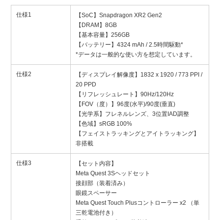
仕様1
【SoC】Snapdragon XR2 Gen2
【DRAM】8GB
【基本容量】256GB
【バッテリー】4324 mAh / 2.5時間駆動*
*データは一般的な使い方を想定しています。
仕様2
【ディスプレイ解像度】1832 x 1920 / 773 PPI /
20 PPD
【リフレッシュレート】90Hz/120Hz
【FOV（度）】96度(水平)/90度(垂直)
【光学系】フレネルレンズ、3位置IAD調整
【色域】sRGB 100%
【フェイストラッキングとアイトラッキング】
非搭載
仕様3
【セット内容】
Meta Quest 3Sヘッドセット
接顔部（装着済み）
眼鏡スペーサー
Meta Quest Touch Plusコントローラー x2 （単
三乾電池付き）