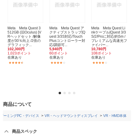
Meta Meta Quest 3
Meta Meta Quest ア
Meta Meta Quest Li
512GB (旧Oculus) [V
クティブストラップ[Q
nkケーブル[Quest 3/3
Rヘッドセット /解像
uest 3/3S対応/Touch
S/2/Proに対応/約5m /
度が30％向上 /2倍の
Plusコントローラー対
プレミアムな高速光フ
グラフィック...
応/調節可...
ァイバー...
102,300円
5,940円
10,780円
1,023ポイント
60ポイント
108ポイント
在庫あり
在庫あり
在庫あり
(126)
(5)
(22)
商品について
ゲーミングPC・デバイス
VR・ヘッドマウントディスプレイ
VR・HMD本体
商品スペック