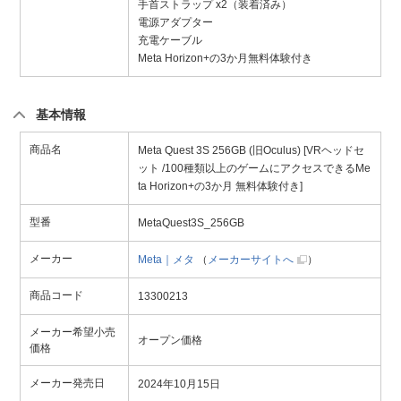
手首ストラップ x2（装着済み）
電源アダプター
充電ケーブル
Meta Horizon+の3か月無料体験付き
基本情報
商品名
Meta Quest 3S 256GB (旧Oculus) [VRヘッドセ
ット /100種類以上のゲームにアクセスできるMe
ta Horizon+の3か月 無料体験付き]
型番
MetaQuest3S_256GB
メーカー
Meta｜メタ
（
メーカーサイトへ
）
商品コード
13300213
メーカー希望小売
オープン価格
価格
メーカー発売日
2024年10月15日