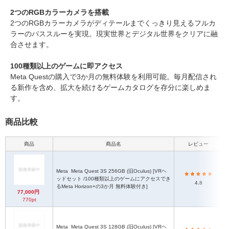
2つのRGBカラーカメラを搭載
2つのRGBカラーカメラがディテールまでくっきり見えるフルカ
ラーのパススルーを実現。現実世界とデジタル世界をクリアに融
合させます。
100種類以上のゲームに即アクセス
Meta Questの購入で3か月の無料体験を利用可能。毎月配信され
る新作を含め、拡大を続けるゲームカタログを存分に楽しめま
す。
商品比較
商品
商品名
レビュー
Meta
Meta Quest 3S 256GB (旧Oculus) [VRヘ
ッドセット /100種類以上のゲームにアクセスでき
4.8
るMeta Horizon+の3か月 無料体験付き]
77,000円
770pt
Meta
Meta Quest 3S 128GB (旧Oculus) [VRヘ