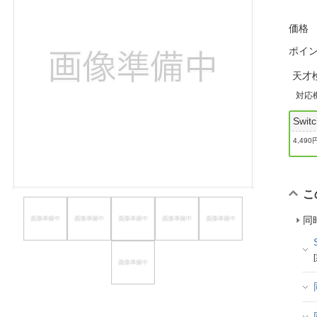
ほしいもの
価格
お知らせ
ポイ
天才
対応
Swi
4,490
こ
同