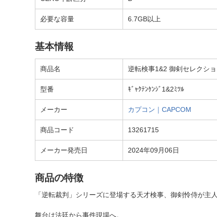
必要な容量
6.7GB以上
基本情報
商品名
逆転検事1&2 御剣セレクション
型番
ｷﾞｬｸﾃﾝｹﾝｼﾞ1&2ﾐﾂﾙ
メーカー
カプコン｜CAPCOM
商品コード
13261715
メーカー発売日
2024年09月06日
商品の特徴
「逆転裁判」シリーズに登場する天才検事、御剣怜侍が主人
舞台は法廷から事件現場へ。