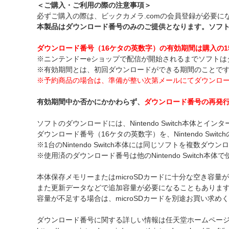
＜ご購入・ご利用の際の注意事項＞
必ずご購入の際は、ビックカメラ.comの会員登録が必要に
本製品はダウンロード番号のみのご提供となります。ソフ
ダウンロード番号（16ケタの英数字）の有効期間は購入の1
※ニンテンドーeショップで配信が開始されるまでソフトは
※有効期間とは、初回ダウンロードができる期間のことで
※予約商品の場合は、準備が整い次第メールにてダウンロ
有効期間中か否かにかかわらず、
ダウンロード番号の再発
ソフトのダウンロードには、Nintendo Switch本体とイ
ダウンロード番号（16ケタの英数字）を、Nintendo Swi
※1台のNintendo Switch本体には同じソフトを複数ダ
※使用済のダウンロード番号は他のNintendo Switch本
本体保存メモリーまたはmicroSDカードに十分な空き容量
また更新データなどで追加容量が必要になることもありま
容量が不足する場合は、microSDカードを別途お買い求め
ダウンロード番号に関する詳しい情報は任天堂ホームペー