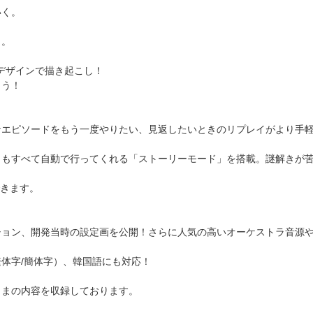
いく。
う。
デザインで描き起こし！
よう！
なエピソードをもう一度やりたい、見返したいときのリプレイがより手
きもすべて自動で行ってくれる「ストーリーモード」を搭載。謎解きが
できます。
ョン、開発当時の設定画を公開！さらに人気の高いオーケストラ音源や
体字/簡体字）、韓国語にも対応！
ままの内容を収録しております。