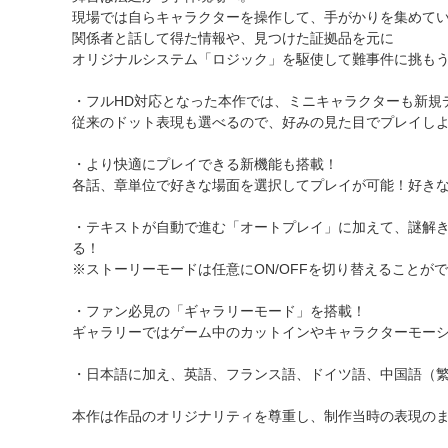
現場では自らキャラクターを操作して、手がかりを集めて
関係者と話して得た情報や、見つけた証拠品を元に
オリジナルシステム「ロジック」を駆使して難事件に挑も
・フルHD対応となった本作では、ミニキャラクターも新規
従来のドット表現も選べるので、好みの見た目でプレイし
・より快適にプレイできる新機能も搭載！
各話、章単位で好きな場面を選択してプレイが可能！好き
・テキストが自動で進む「オートプレイ」に加えて、謎解
る！
※ストーリーモードは任意にON/OFFを切り替えることが
・ファン必見の「ギャラリーモード」を搭載！
ギャラリーではゲーム中のカットインやキャラクターモーシ
・日本語に加え、英語、フランス語、ドイツ語、中国語（繁
本作は作品のオリジナリティを尊重し、制作当時の表現の