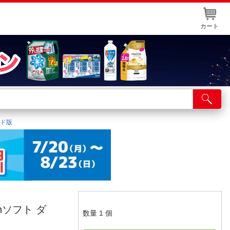
カート
店舗サービス
ット取り置き
ード版
イントカードWEB登録
舗情報・店舗一覧
取り寄せ品入荷状況照会
chソフト ダ
数量
1
個