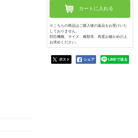
人窓口
カートに入れる
R情報
※こちらの商品はご購入後の返品をお受けいた
しておりません。
対応機種、サイズ、種類等、再度お確かめの上
お求めください。
nglish / 中文
ポスト
シェア
LINEで送る