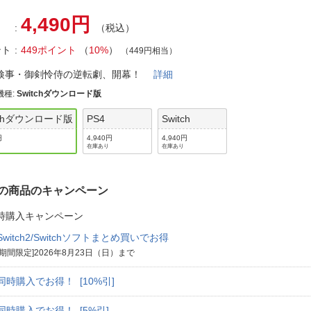
法
よくある質問・お問合せ
4,490円
I
（税込）
ご利用規約
ント
449ポイント
（
10%
）
（449円相当）
検事・御剣怜侍の逆転劇、開幕！
詳細
機種
:
Switchダウンロード版
E
tchダウンロード版
PS4
Switch
円
4,940円
4,940円
在庫あり
在庫あり
の商品のキャンペーン
時購入キャンペーン
Switch2/Switchソフトまとめ買いでお得
[期間限定]2026年8月23日（日）まで
同時購入でお得！ [10%引]
同時購入でお得！ [5%引]