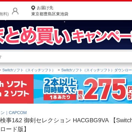
お届け先
無料)
東京都豊島区東池袋
商品をさがす
ランキングからさがす
ネ
Switchソフト（スイッチソフト）
Switchソフト（スイッチソフト）ダウンロ
カテゴリ一覧からさがす
ポ
店
お
お客様サポート
ン｜CAPCOM
検事1&2 御剣セレクション HACGBG9VA 【Swit
ご利用ガイド
ンロード版】