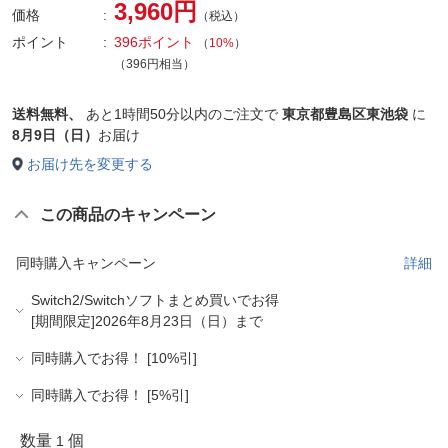
3,960円
価格
（税込）
ポイント
396ポイント
（
10%
）
（396円相当）
送料無料、
あと
1時間50分以内
のご注文で
東京都豊島区東池袋
に
8月9日（日）
お届け
お届け先を変更する
この商品のキャンペーン
同時購入キャンペーン
詳細
Switch2/Switchソフトまとめ買いでお得
[期間限定]2026年8月23日（日）まで
同時購入でお得！ [10%引]
同時購入でお得！ [5%引]
数量
個
1