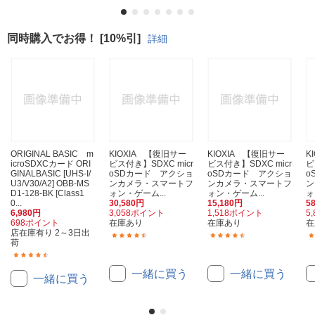
同時購入でお得！ [10%引]
詳細
ORIGINAL BASIC m
KIOXIA 【復旧サー
KIOXIA 【復旧サー
K
icroSDXCカード ORI
ビス付き】SDXC micr
ビス付き】SDXC micr
ビ
GINALBASIC [UHS-I/
oSDカード アクショ
oSDカード アクショ
o
U3/V30/A2] OBB-MS
ンカメラ・スマートフ
ンカメラ・スマートフ
ン
D1-128-BK [Class1
ォン・ゲーム...
ォン・ゲーム...
ォ
0...
30,580円
15,180円
5
6,980円
3,058ポイント
1,518ポイント
5
698ポイント
在庫あり
在庫あり
在
店在庫有り 2～3日出
(11)
(19)
荷
(33)
一緒に買う
一緒に買う
一緒に買う