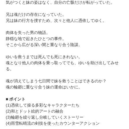
気がつくと妹の姿はなく、自分の亡骸だけが転がっていた。
兄は魂だけの存在になっていた。
兄は妹の行方を捜すため、次々と他人に憑依してゆく。
肉体を失った男の物語。
静穏な地で起きたひとつの事件。
そこから広がる深い闇と重なり合う陰謀。
ゆいを救うまでは死んでも死にきれない。
魂となり他人の肉体を乗っ取ってでも、ゆいを助け出してみせ
る。
魂が消えてしまう七日間で妹を救うことはできるのか？
魂の輪廻に重なり合う妹の運命はいかに。
■ ポイント
(1)憑依して操る多彩なキャラクターたち
(2)和とドット絵的アートの融合
(3)輪廻を繰り返し分岐していくストーリー
(4)雨雪転晴流の剣技を使ったカウンターアクション