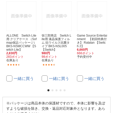
ALLONE Switch Lite
弥三郎商店 Switch L
Game Source Entertai
用 クリアケース （Sof
ite用 液晶保護フィル
nment 【初回特典付
map保証パッケージ）
ム 抗ウイルス抗菌タ
き】 Ratatan 【Switc
BKS-NSMCCWW 【S
イプ BKS-NSL005
h 2】
witch Lite】
【Switch】
6,660円
2,830円
980円
666ポイント
283ポイント
98ポイント
予約受付中
在庫あり
在庫あり
(37)
(5)
一緒に買う
一緒に買う
一緒に買う
※パッケージは商品本体の保護材ですので、本体に影響を及ぼ
すような破損を除き、交換・返品対応対象外となります。あら