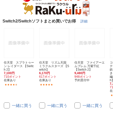
Switch2/Switchソフトまとめ買いでお得
詳細
任天堂 スプラトゥー
任天堂 リズム天国
任天堂 ファイアーエ
コ
ン レイダース 【Switc
ミラクルスターズ 【S
ムブレム 万紫千紅
テ
h 2】
witch】
【Switch 2】
鉄
7,100円
6,170円
9,480円
き
710ポイント
617ポイント
948ポイント
編
在庫あり
在庫あり
予約受付中
h
7
(29)
(100)
7
在
一緒に買う
一緒に買う
一緒に買う