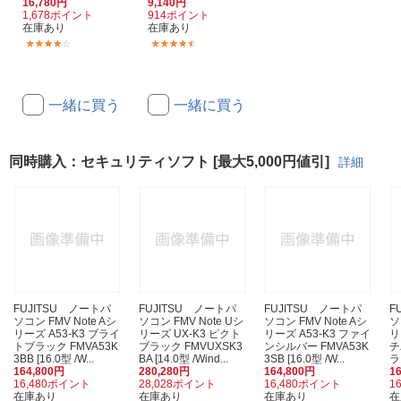
16,780円
9,140円
1,678ポイント
914ポイント
在庫あり
在庫あり
(6)
(4)
一緒に買う
一緒に買う
同時購入：セキュリティソフト [最大5,000円値引]
詳細
FUJITSU ノートパ
FUJITSU ノートパ
FUJITSU ノートパ
F
ソコン FMV Note Aシ
ソコン FMV Note Uシ
ソコン FMV Note Aシ
ソ
リーズ A53-K3 ブライ
リーズ UX-K3 ピクト
リーズ A53-K3 ファイ
リ
トブラック FMVA53K
ブラック FMVUXSK3
ンシルバー FMVA53K
チ
3BB [16.0型 /W...
BA [14.0型 /Wind...
3SB [16.0型 /W...
ラ
164,800円
280,280円
164,800円
1
16,480ポイント
28,028ポイント
16,480ポイント
1
在庫あり
在庫あり
在庫あり
在