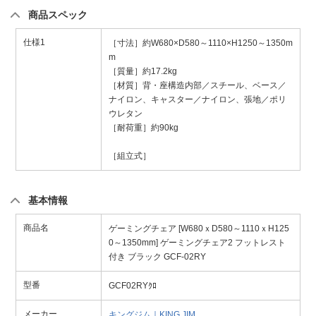
商品スペック
仕様1
［寸法］約W680×D580～1110×H1250～1350m
m
［質量］約17.2kg
［材質］背・座構造内部／スチール、ベース／
ナイロン、キャスター／ナイロン、張地／ポリ
ウレタン
［耐荷重］約90kg
［組立式］
基本情報
商品名
ゲーミングチェア [W680ｘD580～1110ｘH125
0～1350mm] ゲーミングチェア2 フットレスト
付き ブラック GCF-02RY
型番
GCF02RYｸﾛ
メーカー
キングジム｜KING JIM