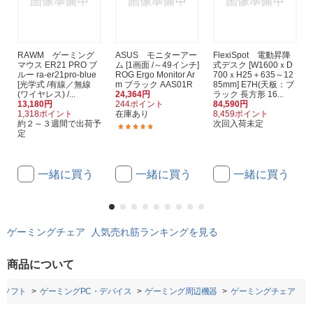
RAWM ゲーミング
ASUS モニターアー
FlexiSpot 電動昇降
マウス ER21 PRO ブ
ム [1画面 /～49インチ]
式デスク [W1600ｘD
ルー ra-er21pro-blue
ROG Ergo Monitor Ar
700ｘH25＋635～12
[光学式 /有線／無線
m ブラック AAS01R
85mm] E7H(天板：ブ
(ワイヤレス) /...
24,364円
ラック 長方形 16...
13,180円
244ポイント
84,590円
1,318ポイント
在庫あり
8,459ポイント
約２～３週間で出荷予
次回入荷未定
(1)
定
一緒に買う
一緒に買う
一緒に買う
ゲーミングチェア 人気売れ筋ランキングを見る
商品について
Cソフト
ゲーミングPC・デバイス
ゲーミング周辺機器
ゲーミングチェア