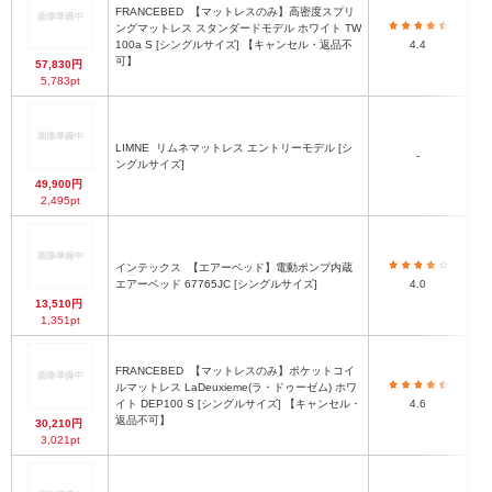
FRANCEBED
【マットレスのみ】高密度スプリ
ングマットレス スタンダードモデル ホワイト TW
100a S [シングルサイズ] 【キャンセル・返品不
4.4
可】
57,830円
5,783pt
LIMNE
リムネマットレス エントリーモデル [シ
-
ングルサイズ]
49,900円
2,495pt
インテックス
【エアーベッド】電動ポンプ内蔵
エアーベッド 67765JC [シングルサイズ]
4.0
13,510円
1,351pt
FRANCEBED
【マットレスのみ】ポケットコイ
ルマットレス LaDeuxieme(ラ・ドゥーゼム) ホワ
イト DEP100 S [シングルサイズ] 【キャンセル・
4.6
返品不可】
30,210円
3,021pt