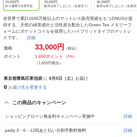
33,000円
39,600円
46,200円
約３週間で出荷予定
販売を終了しました（生産完了）
販売を終了しました（生産完
全世界で累計1500万枚以上のマットレス販売実績をもつZINUSが提
供する、天然の緑茶成分と活性炭を配合したGreen Tea メモリーフ
ォームにポケットコイルを採用したハイブリッドタイプのマットレ
スです。
詳細
33,000円
価格
（税込）
ポイント
1,650ポイント
（
5%
）
（1,650円相当）
東京都豊島区東池袋
に
9月5日（土）
お届け
お届け先を変更する
この商品のキャンペーン
ショッピングローン無金利キャンペーン実施中
詳細
paidy 3・6・12回あと払い分割手数料無料
詳細