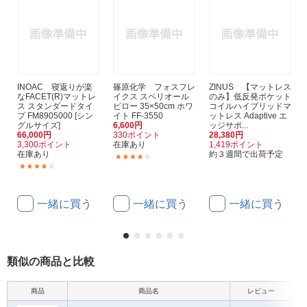
INOAC 寝返りが楽
篠原化学 フォスフレ
ZINUS 【マットレス
なFACET(R)マットレ
イクス スペリオール
のみ】低反発ポケット
ス スタンダードタイ
ピロー 35×50cm ホワ
コイルハイブリッドマ
プ FM8905000 [シン
イト FF-3550
ットレス Adaptive エ
グルサイズ]
6,600円
ッジサポ...
66,000円
330ポイント
28,380円
3,300ポイント
在庫あり
1,419ポイント
在庫あり
約３週間で出荷予定
(1)
(1)
一緒に買う
一緒に買う
一緒に買う
類似の商品と比較
商品
商品名
レビュー
サイ