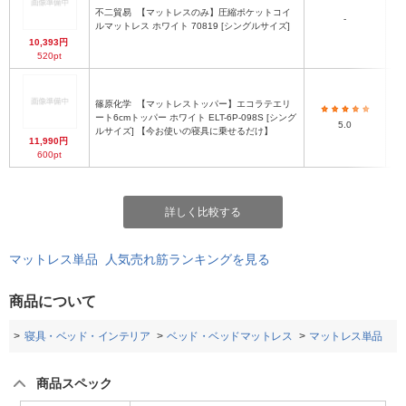
不二貿易
【マットレスのみ】圧縮ポケットコイ
-
ルマットレス ホワイト 70819 [シングルサイズ]
10,393円
520pt
篠原化学
【マットレストッパー】エコラテエリ
ート6cmトッパー ホワイト ELT-6P-098S [シング
5.0
ルサイズ] 【今お使いの寝具に乗せるだけ】
11,990円
600pt
詳しく比較する
マットレス単品 人気売れ筋ランキングを見る
商品について
プ
寝具・ベッド・インテリア
ベッド・ベッドマットレス
マットレス単品
商品スペック