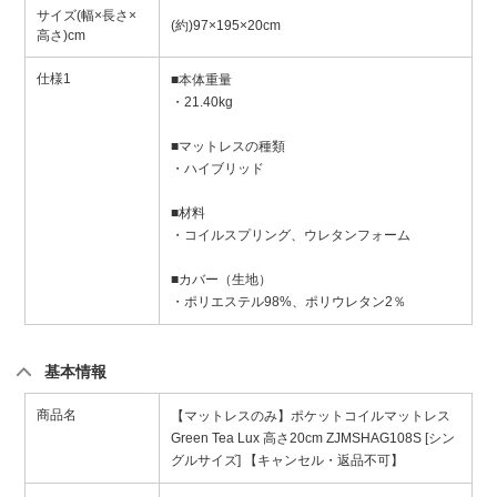
サイズ(幅×長さ×
(約)97×195×20cm
高さ)cm
仕様1
■本体重量
・21.40kg
■マットレスの種類
・ハイブリッド
■材料
・コイルスプリング、ウレタンフォーム
■カバー（生地）
・ポリエステル98%、ポリウレタン2％
基本情報
商品名
【マットレスのみ】ポケットコイルマットレス
Green Tea Lux 高さ20cm ZJMSHAG108S [シン
グルサイズ] 【キャンセル・返品不可】