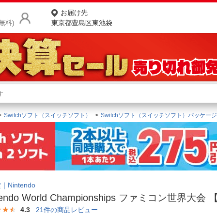
お届け先
無料)
東京都豊島区東池袋
商品をさがす
ランキングからさがす
ネ
Switchソフト（スイッチソフト）
Switchソフト（スイッチソフト）パッケー
カテゴリ一覧からさがす
ポ
店
お
お客様サポート
Nintendo
tendo World Championships ファミコン世界大会 【
ご利用ガイド
4.3
21
件の商品レビュー