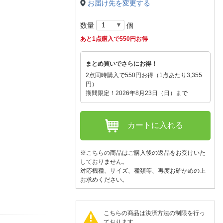
人窓口
お届け先を変更する
R情報
数量
個
あと1点購入で550円お得
まとめ買いでさらにお得！
nglish / 中文
2点同時購入で550円お得（1点あたり3,355
円）
期間限定！2026年8月23日（日）まで
カートに入れる
※こちらの商品はご購入後の返品をお受けいた
しておりません。
対応機種、サイズ、種類等、再度お確かめの上
お求めください。
こちらの商品は決済方法の制限を行っ
ております。