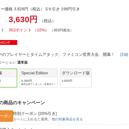
法
よくある質問・お問合せ
ー価格 3,828円（税込） 5％引き 198円引き
I
ご利用規約
3,630円
（税込）
ント
363ポイント
（
10%
）
（363円相当）
E
中のプレイヤーとタイムアタック。ファミコン世界大会、開幕！
詳細
エーション
:
通常版
版
Special Edition
ダウンロード版
円
9,380円
3,800円
販売を終了しました（生産完了）
の商品のキャンペーン
特別クーポン [20%引き]
ーポン
カートに入れると適用。
他の対象商品を見る