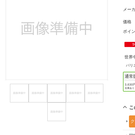
ほしいもの
メーカ
お知らせ
価格
ポイ
世界
バリ
通常
3,630
在庫あり
こ
ク