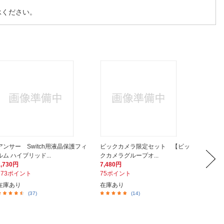
承ください。
アンサー Switch用液晶保護フィ
ビックカメラ限定セット 【ビッ
任天堂 【
ルム ハイブリッド...
クカメラグループオ...
ライトブル
1,730円
7,480円
9,980
173ポイント
75ポイント
100ポ
在庫あり
在庫あり
在庫あ
(37)
(14)