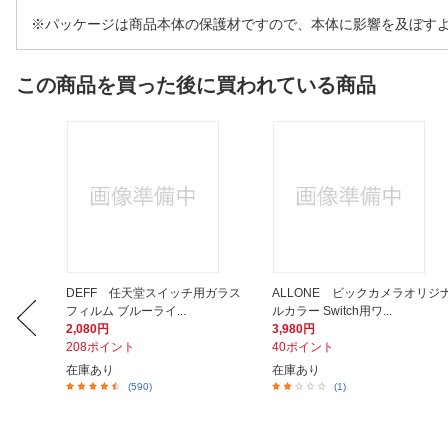
※パッケージは商品本体の保護材ですので、本体に影響を及ぼす
この商品を買った後に買われている商品
格版〕FI
DEFF 任天堂スイッチ用ガラス
ALLONE ビックカメラオリジ
.
フィルム ブルーライ...
ルカラー Switch用ワ...
2,080円
3,980円
208ポイント
40ポイント
在庫あり
在庫あり
(590)
(1)