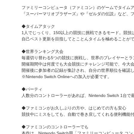
ファミリーコンピュータ（ファミコン）のゲームでタイム
『スーパーマリオブラザーズ』や『ゼルダの伝説』など、フ
◆タイムアタック
1人でじっくり、150以上の競技に挑戦できるモード。競
自己ベスト更新を目指してとことんタイムを極めることが
◆世界ランキング大会
毎週切り替わる5つの競技に挑戦し、世界のプレイヤーとラ
開催期間中は何度でも大会競技にチャレンジ可能で、今大
開催後に参加者の記録が集計され、自分の世界順位を確認
※Nintendo Switch Onlineへの加入が必要です。
◆パーティ
人数分のコントローラーがあれば、Nintendo Switc
◆ファミコンがお久しぶりの方や、はじめての方も安心
競技中にミスをしても、自動で巻き戻してくれる便利機能
◆ファミコンのコントローラーでも
本作は、Nintendo Switch用「ファミリーコンピュータ