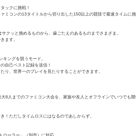
アタックに挑戦！
ァミコンの13タイトルから切り出した150以上の競技で最速タイムに
技はサクッと挑めるものから、歯ごたえのあるものまでさまざま。
できます。
ンキングを競うモード。
会の自己ベスト記録を送信！
したり、世界一のプレイを見たりすることができます。
h 1台で最大8人までのファミコン大会を、家族や友人とオフラインでいつでも
付き！ただしタイムロスにはなるのであしからず。
 コントローラー」（別売）に対応。