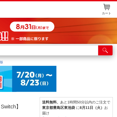
カート
店舗サービス
ット取り置き
ジ版
イントカードWEB登録
舗情報・店舗一覧
取り寄せ品入荷状況照会
送料無料、
あと1時間50分以内のご注文で
Switch】
東京都豊島区東池袋
に
8月11日（火）
お
届け