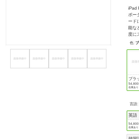
ほしいもの
iPa
ポー
お知らせ
ード
能な
度に
色
:
ブラ
54,80
在庫あり
言語
英語
54,80
在庫あり
韓国