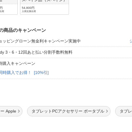
0円
54,800円
出荷
入荷次第出荷
の商品のキャンペーン
ョッピングローン無金利キャンペーン実施中
aidy 3・6・12回あと払い分割手数料無料
時購入キャンペーン
同時購入でお得！ [10%引]
Apple
タブレットPCアクセサリー ポータブル
タブレ