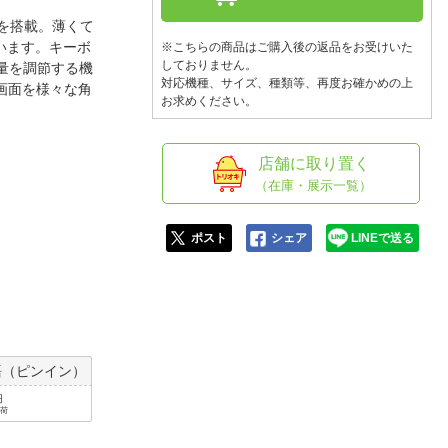
人窓口
ッドを搭載。薄くて
R情報
います。キーボ
※こちらの商品はご購入後の返品をお受けいた
しておりません。
量を調節する機
対応機種、サイズ、種類等、再度お確かめの上
画面を様々な角
お求めください。
nglish / 中文
店舗に取り置く
（在庫・展示一覧）
ポスト
シェア
LINEで送る
語（ピンイン）
円
出荷