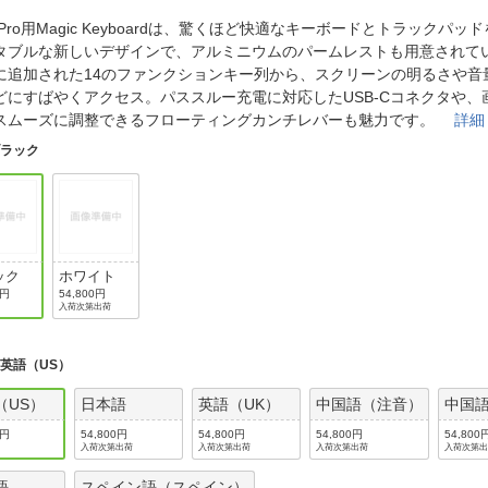
法
よくある質問・お問合せ
d Pro用Magic Keyboardは、驚くほど快適なキーボードとトラックパ
I
タブルな新しいデザインで、アルミニウムのパームレストも用意されて
ご利用規約
に追加された14のファンクションキー列から、スクリーンの明るさや音
どにすばやくアクセス。パススルー充電に対応したUSB-Cコネクタや、
スムーズに調整できるフローティングカンチレバーも魅力です。
詳細
ブラック
E
ック
ホワイト
0円
54,800円
入荷次第出荷
:
英語（US）
（US）
日本語
英語（UK）
中国語（注音）
中国
0円
54,800円
54,800円
54,800円
54,800
入荷次第出荷
入荷次第出荷
入荷次第出荷
入荷次第
語
スペイン語（スペイン）