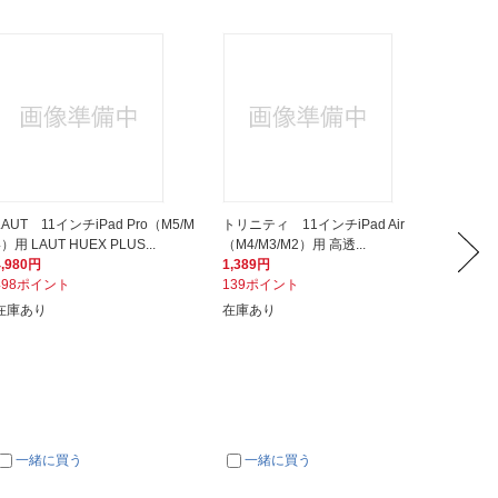
LAUT 11インチiPad Pro（M5/M
トリニティ 11インチiPad Air
トリニテ
4）用 LAUT HUEX PLUS...
（M4/M3/M2）用 高透...
（M4/M
4,980円
1,389円
2,556
498ポイント
139ポイント
256ポ
在庫あり
在庫あり
在庫あ
一緒に買う
一緒に買う
一