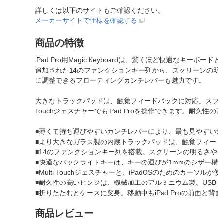
詳しくは以下のサイトもご確認ください。
メーカーサイトで仕様を確認する
商品の特徴
iPad Pro用Magic Keyboardは、驚くほど快
追加された14のファンクションキー列から、スクリーンの
に調整できるフローティングカンチレバーも魅力です。
大きなトラックパッドは、触覚フィードバックに対応。スプ
TouchジェスチャーでもiPad Proを操作できます。耐久
■薄くて持ち運びやすいカンチレバーにより、最も見やすい
■より大きなガラス製の内蔵トラックパッドは、触覚フィー
■14のファンクションキー列を搭載。スクリーンの明るさ
■快適なバックライトキーは、キーの運びが1mmのシザー
■Multi-Touchジェスチャーと、iPadOSのためのカーソ
■耐久性の高いヒンジは、機械加工のアルミニウム製。USB
■折りたたむとケースに変身。移動中もiPad Proの前面と
商品レビュー