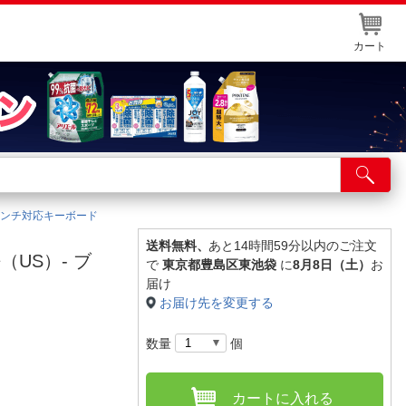
カート
店舗サービス
ット取り置き
11インチ対応キーボード
イントカードWEB登録
送料無料、
あと14時間59分以内のご注文
英語（US）- ブ
で
東京都豊島区東池袋
に
8月8日（土）
お
舗情報・店舗一覧
届け
お届け先を変更する
取り寄せ品入荷状況照会
数量
個
カートに入れる