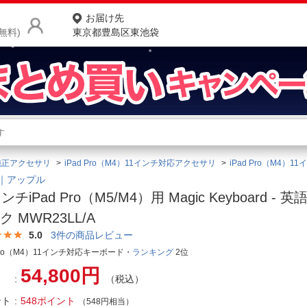
お届け先
無料)
東京都豊島区東池袋
商品をさがす
ランキングからさがす
ネ
d純正アクセサリ
iPad Pro（M4）11インチ対応アクセサリ
iPad Pro（M4）
カテゴリ一覧からさがす
ポ
le｜アップル
ンチiPad Pro（M5/M4）用 Magic Keyboard - 
店
ク MWR23LL/A
お
5.0
3
件の商品レビュー
 Pro（M4）11インチ対応キーボード・
ランキング
2位
お客様サポート
54,800円
（税込）
ご利用ガイド
ント
548ポイント
（548円相当）