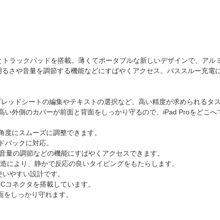
適なキーボードとトラックパッドを搭載。薄くてポータブルな新しいデザインで
明るさや音量を調節する機能などにすばやくアクセス。パススルー充電に
レッドシートの編集やテキストの選択など、高い精度が求められるタスクに
性の高い外側のカバーが前面と背面をしっかり守るので、iPad Proをど
角度にスムーズに調整できます。
ドバックに対応。
や音量の調節などの機能にすばやくアクセスできます。
構造により、静かで反応の良いタイピングをもたらします。
ルが使いやすい設計です。
-Cコネクタを搭載しています。
背面をしっかり守れます。