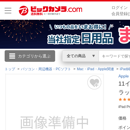
ログイン
会員登録(
こんにちは
カテゴリから選ぶ
全ての商品
ログイン
トップ
パソコン・周辺機器・PCソフト
Mac・iPad・Apple関連
iPa
App
11イ
新規会員登録
ラッ
会員メニュー
iPad
お買いもの履歴
価格
閲覧履歴
ポイ