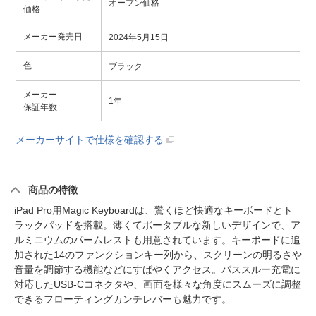
オープン価格
価格
メーカー発売日
2024年5月15日
色
ブラック
メーカー
1年
保証年数
メーカーサイトで仕様を確認する
商品の特徴
iPad Pro用Magic Keyboardは、驚くほど快適なキーボードとト
ラックパッドを搭載。薄くてポータブルな新しいデザインで、ア
ルミニウムのパームレストも用意されています。キーボードに追
加された14のファンクションキー列から、スクリーンの明るさや
音量を調節する機能などにすばやくアクセス。パススルー充電に
対応したUSB-Cコネクタや、画面を様々な角度にスムーズに調整
できるフローティングカンチレバーも魅力です。