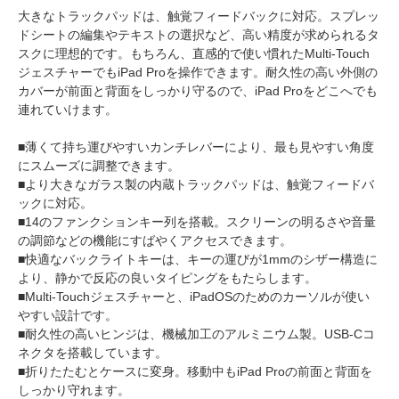
大きなトラックパッドは、触覚フィードバックに対応。スプレッ
ドシートの編集やテキストの選択など、高い精度が求められるタ
スクに理想的です。もちろん、直感的で使い慣れたMulti-Touch
ジェスチャーでもiPad Proを操作できます。耐久性の高い外側の
カバーが前面と背面をしっかり守るので、iPad Proをどこへでも
連れていけます。
■薄くて持ち運びやすいカンチレバーにより、最も見やすい角度
にスムーズに調整できます。
■より大きなガラス製の内蔵トラックパッドは、触覚フィードバ
ックに対応。
■14のファンクションキー列を搭載。スクリーンの明るさや音量
の調節などの機能にすばやくアクセスできます。
■快適なバックライトキーは、キーの運びが1mmのシザー構造に
より、静かで反応の良いタイピングをもたらします。
■Multi-Touchジェスチャーと、iPadOSのためのカーソルが使い
やすい設計です。
■耐久性の高いヒンジは、機械加工のアルミニウム製。USB-Cコ
ネクタを搭載しています。
■折りたたむとケースに変身。移動中もiPad Proの前面と背面を
しっかり守れます。