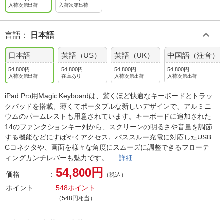
入荷次第出荷
入荷次第出荷
言語
：
日本語
日本語
英語（US）
英語（UK）
中国語（注音）
54,800円
54,800円
54,800円
54,800円
入荷次第出荷
在庫あり
入荷次第出荷
入荷次第出荷
iPad Pro用Magic Keyboardは、驚くほど快適なキーボードとトラッ
クパッドを搭載。薄くてポータブルな新しいデザインで、アルミニ
ウムのパームレストも用意されています。キーボードに追加された
14のファンクションキー列から、スクリーンの明るさや音量を調節
する機能などにすばやくアクセス。パススルー充電に対応したUSB-
Cコネクタや、画面を様々な角度にスムーズに調整できるフローテ
ィングカンチレバーも魅力です。
詳細
54,800円
価格
（税込）
ポイント
548ポイント
（548円相当）