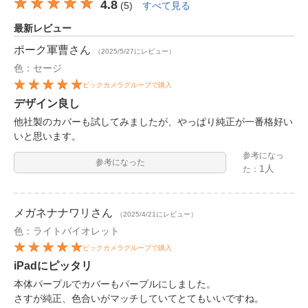
4.8
(
5
)
すべて見る
最新レビュー
ポーク軍曹
さん
（2025/5/27にレビュー）
色：セージ
ビックカメラグループで購入
デザイン良し
他社製のカバーも試してみましたが、やっぱり純正が一番格好い
いと思います。
参考になっ
参考になった
1人
た：
メガネナナワリ
さん
（2025/4/21にレビュー）
色：ライトバイオレット
ビックカメラグループで購入
iPadにピッタリ
本体パープルでカバーもパープルにしました。
さすが純正、色合いがマッチしていてとてもいいですね。