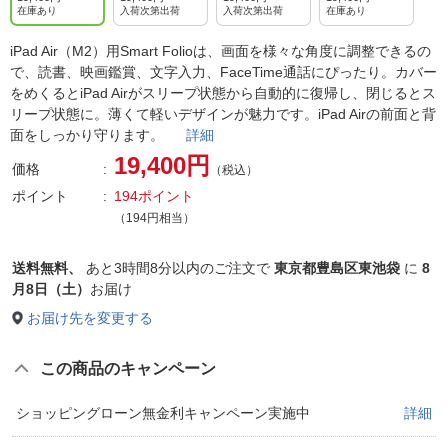
在庫あり
入荷次第出荷
入荷次第出荷
在庫あり
iPad Air（M2）用Smart Folioは、画面を様々な角度に調整できるの
で、読書、映画鑑賞、文字入力、FaceTime通話にぴったり。カバー
をめくるとiPad Airがスリープ状態から自動的に復帰し、閉じるとス
リープ状態に。薄くて軽いデザインが魅力です。iPad Airの前面と背
面をしっかり守ります。
詳細
19,400円
価格
（税込）
ポイント
194ポイント
（194円相当）
送料無料、
あと
3時間8分以内
のご注文で
東京都豊島区東池袋
に
8
月8日（土）
お届け
お届け先を変更する
この商品のキャンペーン
ショッピングローン無金利キャンペーン実施中
詳細