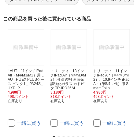
この商品を買った後に買われている商品
LAUT 11インチiPad
トリニティ 13イン
トリニティ 11イン
Air（M4/M3/M2）用 L
チiPad Air（M4/M3/M
チiPad Air（M4/M3/M
AUT HUEX PLUSケー
2）用 高透明 画面保
2）、10.9インチ iPad
ス ピンク L_IPA24S_
護強化ガラス カドピ
Air（第5/4世代）用 S
HXP_P
タ TR-IPD26AL...
mart Folio...
4,980円
3,180円
4,980円
498ポイント
318ポイント
498ポイント
在庫あり
在庫あり
在庫あり
一緒に買う
一緒に買う
一緒に買う