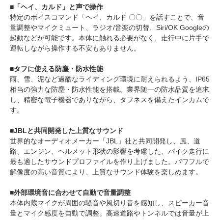
■「ヘイ、カルド」と声で操作
特定のボイスコマンド「ヘイ、カルド 〇〇」を話すことで、音
量調整やマイクミュート、ラジオ/音楽の切替、Siri/OK Googleの
起動などが可能です。本体に触れる必要がなく、走行中に片手で
運転しながら操作する不安もありません。
■タフに使える防塵・防水性能
雨、雪、泥など過酷なライディング環境に耐えられるよう、IP65
相当の強力な防塵・防水性能を搭載。業界随一の防水品質を追求
し、精密な電子機器でありながら、タフネスを備えたインカムで
す。
■JBLと共同開発した上質なサウンド
世界的なオーディオメーカー「JBL」社と共同開発し、風、道
路、エンジン、ヘルメット形状の影響を考慮した、バイク走行に
最も適したサウンドプロファイルを作り上げました。パワフルで
解像度の高い音質により、上質なサウンド体験を楽しめます。
■外部環境音に合わせて自動で音量調整
本体内蔵マイクが周囲の騒音や風切り音を感知し、スピーカー音
量とマイク感度を自動で調整。高速道路やトンネルでは音量が上