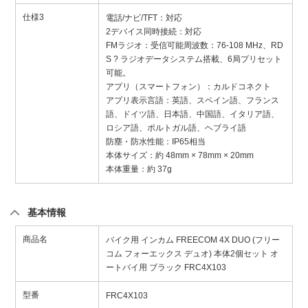
仕様3
電話/ナビ/TFT：対応
2デバイス同時接続：対応
FMラジオ：受信可能周波数：76-108 MHz、RD
S ? ラジオデータシステム搭載、6局プリセット
可能。
アプリ（スマートフォン）：カルドコネクト
アプリ表示言語：英語、スペイン語、フランス
語、ドイツ語、日本語、中国語、イタリア語、
ロシア語、ポルトガル語、ヘブライ語
防塵・防水性能：IP65相当
本体サイズ：約 48mm × 78mm × 20mm
本体重量：約 37g
基本情報
商品名
バイク用 インカム FREECOM 4X DUO (フリー
コム フォーエックス デュオ) 本体2個セット オ
ートバイ用 ブラック FRC4X103
型番
FRC4X103