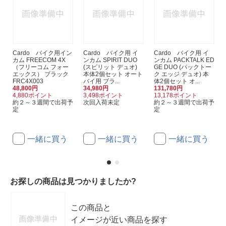
Cardo バイク用イン
Cardo バイク用 イ
Cardo バイク用 イ
カム FREECOM 4X
ンカム SPIRIT DUO
ンカム PACKTALK ED
（フリーコム フォー
(スピリット デュオ)
GE DUO (パックトー
エックス） ブラック
本体2個セット オート
ク エッジ デュオ) 本
FRC4X003
バイ用 ブラ...
体2個セット オ...
48,800円
34,980円
131,780円
4,880ポイント
3,498ポイント
13,178ポイント
約２～３週間で出荷予
次回入荷未定
約２～３週間で出荷予
定
定
一緒に買う
一緒に買う
一緒に買う
お探しの商品は見つかりましたか?
この商品と
イメージが近い商品を探す