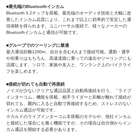
■最先端のBluetoothインカム
Bluetooth 5.2チップを搭載。最先端のオーディオ技術と大幅に改
善したインカム品質により、これまで以上に効率的で安定した通
信体験を得られます。ユニバーサル接続で、様々なメーカーの
Bluetoothインカムと通信が可能です。
■グループでのツーリングに最適
最大通信距離1200m、自分を含む4人まで接続可能。通勤・通学
や街乗りはもちろん、高速道路に乗っての遠出やツーリングにも
活躍します。ソロで、家族や友人と、ワンランク上のバイクライ
フを楽しめます。
■接続が切れても自動で再接続
ノイズが少ないクリアな通話品質と自動再接続を行う、「ライブ
インターコム」機能を搭載。相手ライダーと距離が離れて接続が
切れても、圏内に入ると自動で再接続するため、ストレスのない
インカム通話が可能です。
※カルドのライブインターコム非搭載のモデルや、他社インカム
と接続した場合にも働く機能ですが、その場合は自分側からイン
カム通話を開始する必要があります。