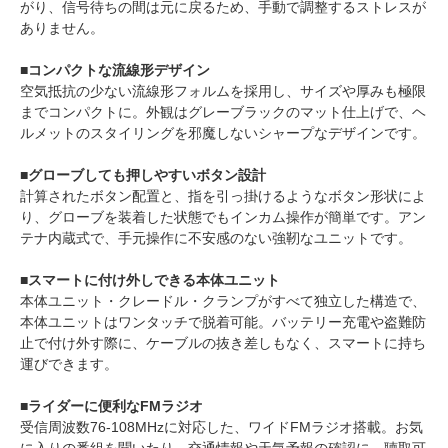
がり、信号待ちの間は元に戻るため、手動で調整するストレスが
ありません。
■コンパクトな流線形デザイン
空気抵抗の少ない流線形フォルムを採用し、サイズや厚みも極限
までコンパクトに。外観はグレーブラックのマット仕上げで、ヘ
ルメットのスタイリングを邪魔しないシャープなデザインです。
■グローブしても押しやすいボタン設計
計算されたボタン配置と、指を引っ掛けるようなボタン形状によ
り、グローブを装着した状態でもインカム操作が簡単です。アン
テナ内蔵式で、手元操作に不安感のない強靭なユニットです。
■スマートに付け外しできる本体ユニット
本体ユニット・クレードル・クランプがすべて独立した構造で、
本体ユニットはワンタッチで脱着可能。バッテリー充電や盗難防
止で付け外す際に、ケーブルの抜き差しもなく、スマートに持ち
運びできます。
■ライダーに便利なFMラジオ
受信周波数76-108MHzに対応した、ワイドFMラジオ搭載。お気