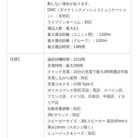
動しない場合があります。
DMC（ダイナミックメッシュコミュニケーショ
ン）：非対応
ライブインターコム：対応
通話人数：最大4人
最大通信距離（ユニット間）：1200m
最大通信距離（グループ）：1200m
最大通話時間：13時間
仕様2
連続待機時間：10日間
充電時間：最大2時間
クイック充電：20分の充電で最大2時間通話可能
充電しながら使用：対応
充電コネクタ：USB Type-C
ボイスコマンド/対応言語：英語、スペイン語、
フランス語、ドイツ語、日本語、中国語、イタ
リア語
自動音量調整：対応
JBLサウンド：対応
スピーカーサイズ：JBLスピーカー 直径40mm x
厚み10mm（スポンジ除く）
ミュージック＆トーク：対応