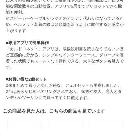
に入りの番組を聞いたり、交通情報や天気予報の確認に。聴取可
能な周波数帯の自動検索、アプリで6局までプリセットできる機
能も便利。
※スピーカーケーブルがラジオのアンテナ代わりになっているた
め、ヘルメット装着の際は頭頂部を沿うように取付すると感度が
上がります。
■専用アプリで簡単操作
「カルドコネクト」アプリは、取扱説明書を読まなくてもいいほ
ど直感的に分かる、シンプルなインターフェース。グローブを装
着した状態でもストレスなく操作できる、大きなボタンも魅力で
す。
■お買い得な2個セット
2個まとめて買うと少しお得な、デュオセットも用意しました。
2台はあらかじめペアリングされており、家族や友人、恋人とタ
ンデムやツーリングで買ってすぐに使えます。
この商品を見た人は、こちらの商品も見ています