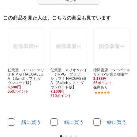
この商品を見た人は、こちらの商品も見ています
任天堂 スーパーマリ
任天堂 マリオ＆ルイ
徳間書店 ペーパーマ
オＲＰＧ HACGA8LU
ージRPG ブラザー
リオRPG 完全攻略本
A 【Switchソフト ダ
シップ！ HACGA8E6
2,178円
ウンロード版】
A 【Switchソフト ダ
66ポイント
6,500円
ウンロード版】
在庫あり
650ポイント
7,100円
(1)
710ポイント
一緒に買う
一緒に買う
一緒に買う