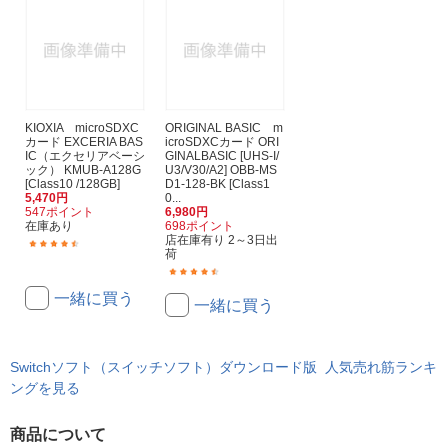
KIOXIA microSDXC
ORIGINAL BASIC m
カード EXCERIA BAS
icroSDXCカード ORI
IC（エクセリアベーシ
GINALBASIC [UHS-I/
ック） KMUB-A128G
U3/V30/A2] OBB-MS
[Class10 /128GB]
D1-128-BK [Class1
5,470円
0...
547ポイント
6,980円
在庫あり
698ポイント
店在庫有り 2～3日出
(359)
荷
(33)
一緒に買う
一緒に買う
Switchソフト（スイッチソフト）ダウンロード版 人気売れ筋ランキ
ングを見る
商品について