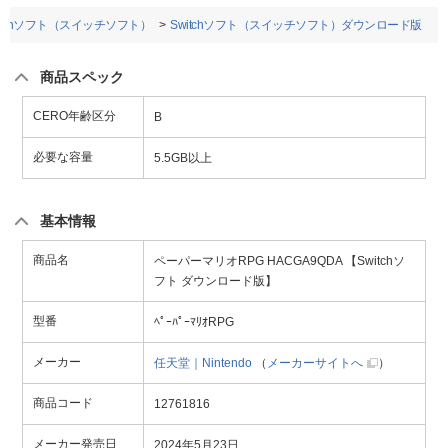
itchソフト（スイッチソフト）
Switchソフト（スイッチソフト）ダウンロード版
商品スペック
CERO年齢区分
B
必要な容量
5.5GB以上
基本情報
商品名
ペーパーマリオRPG HACGA9QDA 【Switchソ
フト ダウンロード版】
型番
ﾍﾟｰﾊﾟｰﾏﾘｵRPG
メーカー
任天堂｜Nintendo
（
メーカーサイトへ
）
商品コード
12761816
メーカー発売日
2024年5月23日