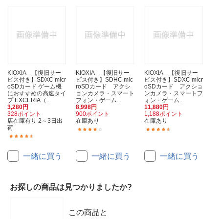
KIOXIA 【復旧サー
KIOXIA 【復旧サー
KIOXIA 【復旧サー
ビス付き】SDXC micr
ビス付き】SDHC mic
ビス付き】SDXC micr
oSDカード ゲーム機
roSDカード アクシ
oSDカード アクショ
におすすめの高速タイ
ョンカメラ・スマート
ンカメラ・スマートフ
プ EXCERIA（...
フォン・ゲーム...
ォン・ゲーム...
3,280円
8,998円
11,880円
328ポイント
900ポイント
1,188ポイント
店在庫有り 2～3日出
在庫あり
在庫あり
荷
(11)
(6)
(57)
一緒に買う
一緒に買う
一緒に買う
お探しの商品は見つかりましたか?
この商品と