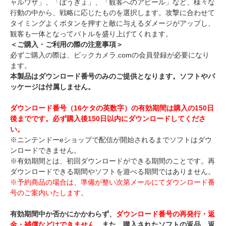
ャルワザ」、「ぼうぎょ」、「観客へのアピール」など、様々な
行動の中から、戦略に応じたものを選択します。攻撃に合わせて
タイミングよくボタンを押すと敵に与えるダメージがアップし、
観客も一体となってバトルを盛り上げてくれます。
＜ご購入・ご利用の際の注意事項＞
必ずご購入の際は、ビックカメラ.comの会員登録が必要になり
ます。
本製品はダウンロード番号のみのご提供となります。ソフトやパ
ッケージは付属しません。
ダウンロード番号（16ケタの英数字）の有効期間は購入の150日
後までです。必ず購入後150日以内にダウンロードしてくださ
い。
※ニンテンドーeショップで配信が開始されるまでソフトはダウ
ンロードできません。
※有効期間とは、初回ダウンロードができる期間のことです。再
ダウンロードできる期間やソフトを遊べる期間ではありません。
※予約商品の場合は、準備が整い次第メールにてダウンロード番
号のご案内いたします。
有効期間中か否かにかかわらず、
ダウンロード番号の再発行・返
金・補償などはできません。
また、購入されたソフトの返品、返