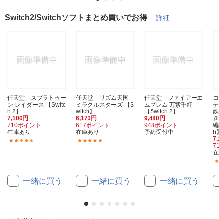
Switch2/Switchソフトまとめ買いでお得
詳細
任天堂 スプラトゥー
任天堂 リズム天国
任天堂 ファイアーエ
コ
ン レイダース 【Switc
ミラクルスターズ 【S
ムブレム 万紫千紅
テ
h 2】
witch】
【Switch 2】
鉄
7,100円
6,170円
9,480円
き
710ポイント
617ポイント
948ポイント
編
在庫あり
在庫あり
予約受付中
h
7
(27)
(98)
7
在
一緒に買う
一緒に買う
一緒に買う