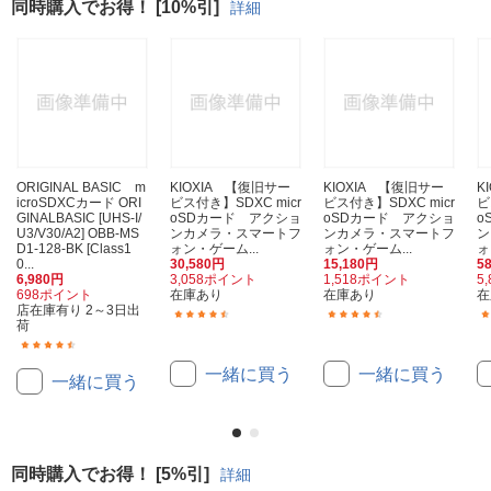
同時購入でお得！ [10%引]
詳細
ORIGINAL BASIC m
KIOXIA 【復旧サー
KIOXIA 【復旧サー
K
icroSDXCカード ORI
ビス付き】SDXC micr
ビス付き】SDXC micr
ビ
GINALBASIC [UHS-I/
oSDカード アクショ
oSDカード アクショ
o
U3/V30/A2] OBB-MS
ンカメラ・スマートフ
ンカメラ・スマートフ
ン
D1-128-BK [Class1
ォン・ゲーム...
ォン・ゲーム...
ォ
0...
30,580円
15,180円
5
6,980円
3,058ポイント
1,518ポイント
5
698ポイント
在庫あり
在庫あり
在
店在庫有り 2～3日出
(11)
(19)
荷
(33)
一緒に買う
一緒に買う
一緒に買う
同時購入でお得！ [5%引]
詳細