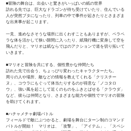
■冒険の舞台は、出会いと驚きがいっぱいの紙の世界
訪れる先では、巨大なドラゴンが待ち受けていたり、住んでいる
人が突然ブタになったり、列車の中で事件が起きたりとさまざま
な出来事が起こります。
一見、進めなさそうな場所に出くわすこともありますが、ペラペ
ラな体を活かして狭い隙間に入ったり、紙飛行機に変身して空を
飛んだりと、マリオは紙ならではのアクションで道を切り拓いて
いきます。
■マリオと冒険を共にする、個性豊かな仲間たち
訪れた先で出会う、ちょっぴり変わったキャラクターたち。
周りの人や場所、敵などの情報を教えてくれる「クリスチー
ヌ」、コウラにもぐって体当たりするのが得意な「ノコタロ
ウ」、強い風を起こして近くのものをふきとばせる「クラウダ」
など、彼らは仲間となり、さまざまな能力や個性でマリオの冒険
を助けてくれます。
■ハチャメチャ劇場バトル
フィールドで敵にぶつかると、劇場を舞台にターン制のコマンド
バトルが開始！ マリオは、「攻撃」、「アイテム」、「スペシ