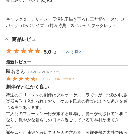
楽しみください！ (C)RS
キャラクターデザイン・長澤礼子描き下ろし三方背ケース/デジ
パック（DVDサイズ）/封入特典：スペシャルブックレット
商品レビュー
5.0
(
3
)
すべて見る
最新レビュー
匿名
さん
（2026/3/22にレビュー）
ビックカメラグループで購入
劇伴がとにかく良い
葬送のフリーレンの劇伴はフルオーケストラですが、北欧の民族
楽器も取り入れられており、ケルト民族の音楽のような趣きを感
じる曲もあります。
主人公のフリーレン一行が旅する世界は、魔王が倒されて平和に
なり、穏やかな暮らしの日々を過ごしている町や村が出てきま
す。
遥か昔から連綿と続いてきた人の営みを、民族楽器の素朴でゆっ