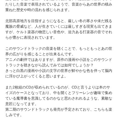
たりした音楽で表現されているようで、音楽からあの世界の積み
重ねた歴史や時の流れを感じられます。
北部高原地方を目指すようになると、厳しい冬の寒さや未だ残る
魔族の脅威など、人が生きていくには厳しすぎる現実も出てきま
すが、ケルト楽器の物悲しい音色や、迫力ある打楽器の音でそれ
らが豊かに表現されています。
このサウンドトラックの音楽を聴くことで、もっともっとあの世
界の広がりを感じることが出来るんです。
アニメの劇伴ではありますが、原作の漫画や小説をこのサウンド
トラックを聴きながら読んでみては如何でしょうか？
きっと白黒の漫画や小説の文字の世界が鮮やかな色を伴って脳内
に浮かび上がってくると思いますよ。
また2枚組のCDが収められているのが、CDと言うよりは本のサ
イズのケースとなっており、中を開くとフリーレンが趣味で集め
ている魔導書を意識してるのかなと思わされれるような、素敵な
意匠になってます。
第二期のサウンドトラックも発売が予定されており、こちらも楽
しみです。