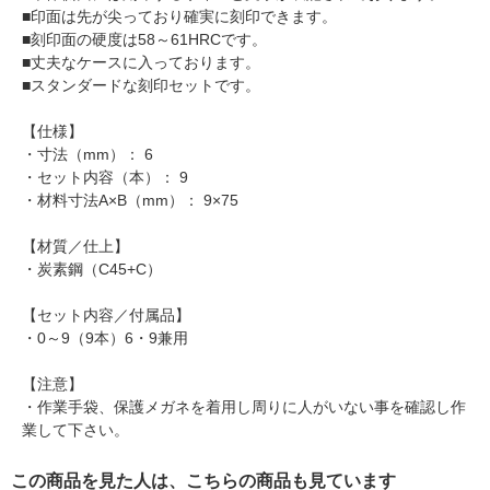
■印面は先が尖っており確実に刻印できます。
■刻印面の硬度は58～61HRCです。
■丈夫なケースに入っております。
■スタンダードな刻印セットです。
【仕様】
・寸法（mm）： 6
・セット内容（本）： 9
・材料寸法A×B（mm）： 9×75
【材質／仕上】
・炭素鋼（C45+C）
【セット内容／付属品】
・0～9（9本）6・9兼用
【注意】
・作業手袋、保護メガネを着用し周りに人がいない事を確認し作
業して下さい。
この商品を見た人は、こちらの商品も見ています