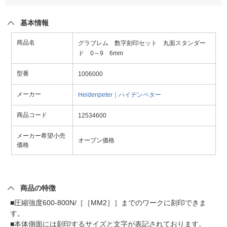
基本情報
商品名
グラブレム 数字刻印セット 丸面スタンダー
ド 0～9 6mm
型番
1006000
メーカー
Heidenpeter｜ハイデンペター
商品コード
12534600
メーカー希望小売
オープン価格
価格
商品の特徴
■圧縮強度600-800N/［［MM2］］までのワークに刻印できま
す。
■本体側面には刻印するサイズと文字が表記されております。