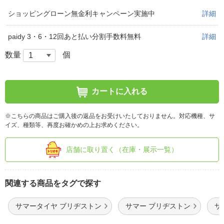
ショッピングローン無金利キャンペーン実施中
詳細
paidy 3・6・12回あと払い分割手数料無料
詳細
数量
個
カートに入れる
※こちらの商品はご購入後の返品をお受けいたしておりません。対応機種、サ
イズ、種類等、再度お確かめの上お求めください。
店舗に取り置く（在庫・展示一覧）
関連する商品をタグで探す
サマータイヤ ブリヂストン
サマー ブリヂストン
サ