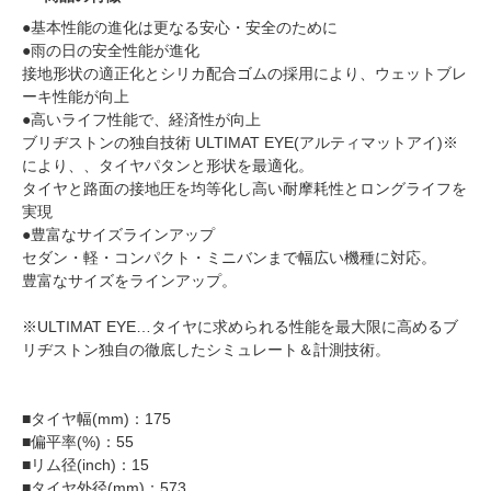
●基本性能の進化は更なる安心・安全のために
●雨の日の安全性能が進化
接地形状の適正化とシリカ配合ゴムの採用により、ウェットブレ
ーキ性能が向上
●高いライフ性能で、経済性が向上
ブリヂストンの独自技術 ULTIMAT EYE(アルティマットアイ)※
により、、タイヤパタンと形状を最適化。
タイヤと路面の接地圧を均等化し高い耐摩耗性とロングライフを
実現
●豊富なサイズラインアップ
セダン・軽・コンパクト・ミニバンまで幅広い機種に対応。
豊富なサイズをラインアップ。
※ULTIMAT EYE…タイヤに求められる性能を最大限に高めるブ
リヂストン独自の徹底したシミュレート＆計測技術。
■タイヤ幅(mm)：175
■偏平率(%)：55
■リム径(inch)：15
■タイヤ外径(mm)：573