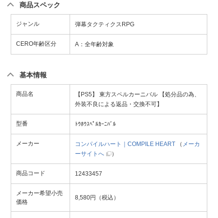
商品スペック
ジャンル
弾幕タクティクスRPG
CERO年齢区分
A：全年齢対象
基本情報
商品名
【PS5】 東方スペルカーニバル 【処分品の為、
外装不良による返品・交換不可】
型番
ﾄｳﾎｳｽﾍﾟﾙｶｰﾆﾊﾞﾙ
メーカー
コンパイルハート｜COMPILE HEART
（
メーカ
ーサイトへ
）
商品コード
12433457
メーカー希望小売
8,580円（税込）
価格