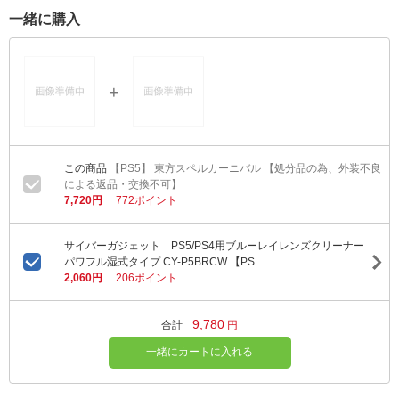
一緒に購入
【PS5】 東方スペルカーニバル 【処分品の為、外装不良
による返品・交換不可】
7,720円
772ポイント
サイバーガジェット PS5/PS4用ブルーレイレンズクリーナー
パワフル湿式タイプ CY-P5BRCW 【PS...
2,060円
206ポイント
9,780
合計
円
一緒にカートに入れる