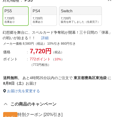
対応機種
：
PS5
PS5
PS4
Switch
7,720円
7,720円
7,720円
在庫あり
在庫あり
販売を終了しました（生産完了）
幻想郷を舞台に、スペルカード争奪戦が開幕！三十日間の「弾幕」
の戦いが始まる！！
詳細
メーカー価格 8,580円（税込） 10%引き 860円引き
7,720円
価格
（税込）
ポイント
772ポイント
（
10%
）
（772円相当）
送料無料、
あと
4時間25分以内
のご注文で
東京都豊島区東池袋
に
8月8日（土）
お届け
お届け先を変更する
この商品のキャンペーン
特別クーポン [20%引き]