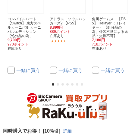
コンパイルハート
アトラス ソウルハッ
角川ゲームス 【PS
【Switch】 東方スペ
カーズ2 【PS5】
5】 Relayer（リレイ
ルカーニバル カーニ
8,890円
ヤー） 【処分品の
バルエディション
889ポイント
為、外装不良による返
【処分品の為、...
在庫あり
品・交換不可】
9,700円
7,180円
(5)
970ポイント
718ポイント
在庫あり
在庫あり
一緒に買う
一緒に買う
一緒に買う
同時購入でお得！ [10%引]
詳細