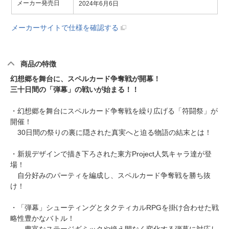
メーカー発売日
2024年6月6日
メーカーサイトで仕様を確認する
商品の特徴
幻想郷を舞台に、スペルカード争奪戦が開幕！
三十日間の「弾幕」の戦いが始まる！！
・幻想郷を舞台にスペルカード争奪戦を繰り広げる「符闘祭」が
開催！
30日間の祭りの裏に隠された真実へと迫る物語の結末とは！
・新規デザインで描き下ろされた東方Project人気キャラ達が登
場！
自分好みのパーティを編成し、スペルカード争奪戦を勝ち抜
け！
・「弾幕」シューティングとタクティカルRPGを掛け合わせた戦
略性豊かなバトル！
豊富なステージギミックや絶え間なく変化する弾幕に対応し