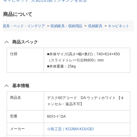
キャビネット 人気売れ筋ランキングを見る
商品について
寝具・ベッド・インテリア
収納家具・収納用品
収納家具
キャビネット
商品スペック
仕様
■本体サイズ(高さ×幅×奥行)：740×614×450
（スライドトレー引出時800）mm
■本体重量：25kg
基本情報
商品名
デスク60アコード DA ウッディホワイト 【キ
ャンセル・返品不可】
型番
60ｱｺｰﾄﾞDA
メーカー
小島工芸｜KOJIMA KOUGEI