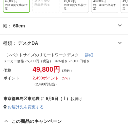
イト
選択可能な
ュラル
ン
49,800円
49,800円
49,800円
49,
商品を表示
約３週間で出荷予
約３週間で出荷予
約３週間で出荷予
約
定
定
定
定
幅
：
60cm
種類
：
デスクDA
コンパクトサイズのリモートワークデスク
詳細
メーカー価格 75,900円（税込） 34%引き 26,100円引き
49,800円
価格
（税込）
ポイント
2,490ポイント
（
5%
）
（2,490円相当）
東京都豊島区東池袋
に
9月5日（土）
お届け
お届け先を変更する
この商品のキャンペーン