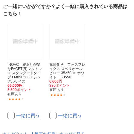
ご一緒にいかがですか？よく一緒に購入されている商品は
こちら！
INOAC 寝返りが楽
篠原化学 フォスフレ
なFACET(R)マットレ
イクス スペリオール
ス スタンダードタイ
ピロー 35×50cm ホワ
プ FM8905000 [シン
イト FF-3550
グルサイズ]
6,600円
66,000円
330ポイント
3,300ポイント
在庫あり
在庫あり
(1)
(1)
一緒に買う
一緒に買う