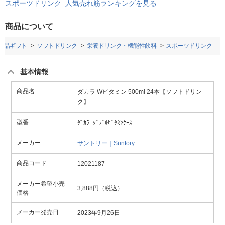
スポーツドリンク 人気売れ筋ランキングを見る
商品について
食品ギフト
ソフトドリンク
栄養ドリンク・機能性飲料
スポーツドリンク
基本情報
商品名
ダカラ Wビタミン 500ml 24本【ソフトドリン
ク】
型番
ﾀﾞｶﾗ_ﾀﾞﾌﾞﾙﾋﾞﾀﾐﾝｹｰｽ
メーカー
サントリー｜Suntory
商品コード
12021187
メーカー希望小売
3,888円（税込）
価格
メーカー発売日
2023年9月26日