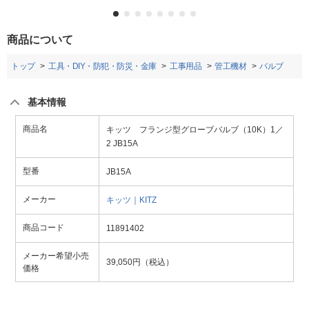
商品について
トップ
工具・DIY・防犯・防災・金庫
工事用品
管工機材
バルブ
基本情報
商品名
キッツ フランジ型グローブバルブ（10K）1／
2 JB15A
型番
JB15A
メーカー
キッツ｜KITZ
商品コード
11891402
メーカー希望小売
39,050円（税込）
価格