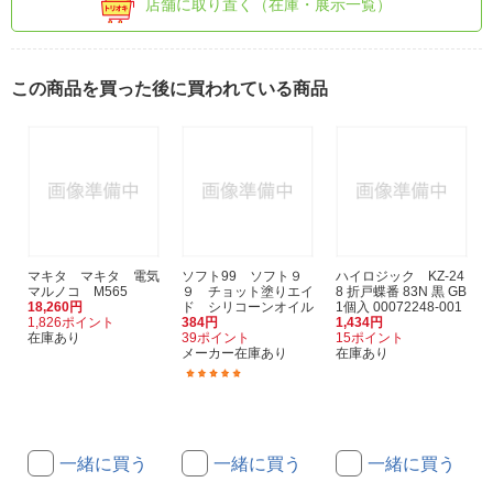
店舗に取り置く（在庫・展示一覧）
この商品を買った後に買われている商品
マキタ マキタ 電気
ソフト99 ソフト９
ハイロジック KZ-24
マルノコ M565
９ チョット塗りエイ
8 折戸蝶番 83N 黒 GB
18,260円
ド シリコーンオイル
1個入 00072248-001
1,826ポイント
384円
1,434円
在庫あり
39ポイント
15ポイント
メーカー在庫あり
在庫あり
(1)
一緒に買う
一緒に買う
一緒に買う