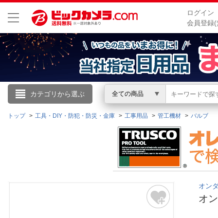
ログイン
会員登録(
こんにちは
カテゴリから選ぶ
全ての商品
ログイン
トップ
工具・DIY・防犯・防災・金庫
工事用品
管工機材
バルブ
新規会員登録
会員メニュー
オンダ｜
お買いもの履歴
オン
閲覧履歴