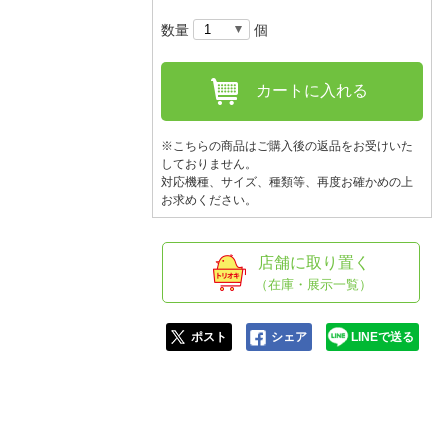
人窓口
数量
個
R情報
カートに入れる
※こちらの商品はご購入後の返品をお受けいた
nglish / 中文
しておりません。
対応機種、サイズ、種類等、再度お確かめの上
お求めください。
店舗に取り置く
（在庫・展示一覧）
ポスト
シェア
LINEで送る