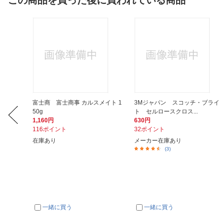
この商品を買った後に買われている商品
燥機専用
富士商 富士商事 カルスメイト 1
3Mジャパン スコッチ・ブライ
50g
ト セルロースクロス...
1,160円
630円
116ポイント
32ポイント
在庫あり
メーカー在庫あり
(3)
一緒に買う
一緒に買う