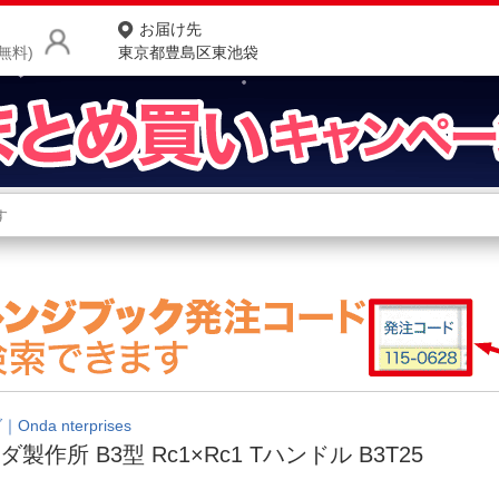
お届け先
無料)
東京都豊島区東池袋
商品をさがす
ランキングからさがす
ネ
カテゴリ一覧からさがす
ポ
店
お
お客様サポート
Onda nterprises
ダ製作所 B3型 Rc1×Rc1 Tハンドル B3T25
ご利用ガイド