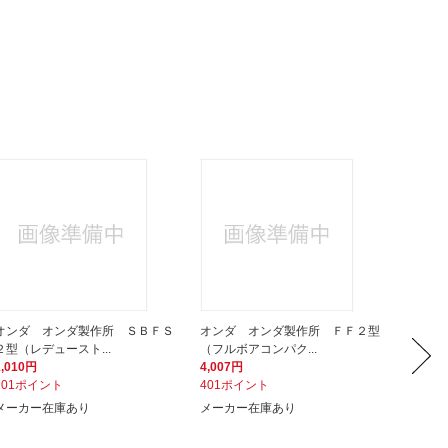
オンダ オンダ製作所 ＳＢＦＳ
オンダ オンダ製作所 ＦＦ２型
オンダ
２型（レデュースト...
（フルボアコンパク...
Ｒｃ１×
2,010円
4,007円
4,761
201ポイント
401ポイント
477ポ
メーカー在庫あり
メーカー在庫あり
メーカ