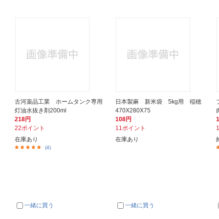
古河薬品工業 ホームタンク専用
日本製麻 新米袋 5kg用 稲穂
灯油水抜き剤200ml
470X280X75
218円
108円
22ポイント
11ポイント
在庫あり
在庫あり
(4)
一緒に買う
一緒に買う