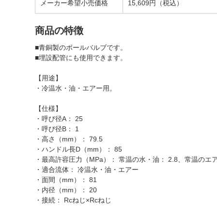
メーカー希望小売価格
15,609円（税込）
商品の特徴
■青銅製のボールバルブです。
■埋設配管にも使用できます。
【用途】
・冷温水・油・エアー用。
【仕様】
・呼び径A： 25
・呼び径B： 1
・高さ（mm）： 79.5
・ハンドル長D（mm）： 85
・最高許容圧力（MPa）： 常温の水・油： 2.8、常温のエアー
・適合流体： 冷温水・油・エアー
・面間（mm）： 81
・内径（mm）： 20
・接続： Rcねじ×Rcねじ