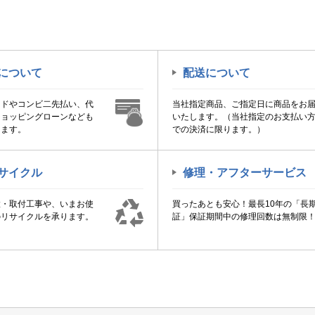
について
配送について
ードやコンビ二先払い、代
当社指定商品、ご指定日に商品をお
ショッピングローンなども
いたします。（当社指定のお支払い
けます。
での決済に限ります。）
サイクル
修理・アフターサービス
置・取付工事や、いまお使
買ったあとも安心！最長10年の「長
のリサイクルを承ります。
証」保証期間中の修理回数は無制限