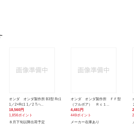
す
オンダ オンダ製作所 B3型 Rc1
オンダ オンダ製作所 ＦＦ型
1／2×Rc1 1／2 Tハ...
（フルボア） Ｒｃ１...
18,560円
4,481円
1,856ポイント
449ポイント
８月下旬以降出荷予定
メーカー在庫あり