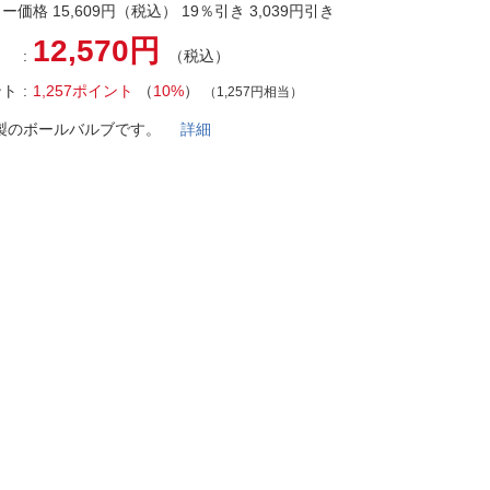
法
ー価格 15,609円（税込） 19％引き 3,039円引き
よくある質問・お問合せ
12,570円
I
（税込）
ご利用規約
ント
1,257ポイント
（
10%
）
（1,257円相当）
製のボールバルブです。
詳細
E