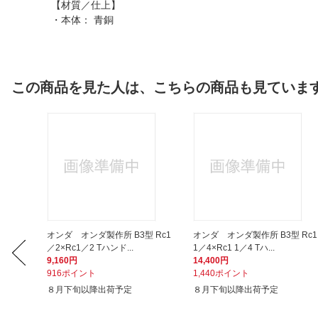
【材質／仕上】
・本体： 青銅
この商品を見た人は、こちらの商品も見ていま
ＦＦ型
オンダ オンダ製作所 B3型 Rc1
オンダ オンダ製作所 B3型 Rc1
／2×Rc1／2 Tハンド...
1／4×Rc1 1／4 Tハ...
9,160円
14,400円
916ポイント
1,440ポイント
８月下旬以降出荷予定
８月下旬以降出荷予定