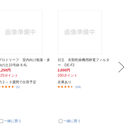
プロトリーフ 室内向け観葉・多
日立 衣類乾燥機用静電フィルタ
IRIS
肉の土10号鉢 8.4L
ー DE-F2
ー付き
1,250円
2,000円
1,380
125ポイント
200ポイント
138ポ
約２～３週間で出荷予定
在庫あり
在庫あ
(1)
(14)
一緒に買う
一緒に買う
一