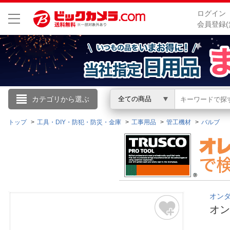
ログイン
会員登録(
こんにちは
カテゴリから選ぶ
全ての商品
ログイン
トップ
工具・DIY・防犯・防災・金庫
工事用品
管工機材
バルブ
新規会員登録
会員メニュー
オンダ｜
お買いもの履歴
オン
閲覧履歴