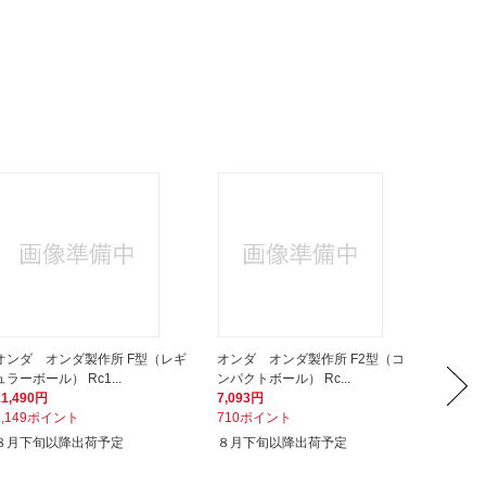
オンダ オンダ製作所 F型（レギ
オンダ オンダ製作所 F2型（コ
オンダ
ュラーボール） Rc1...
ンパクトボール） Rc...
ルボール
11,490円
7,093円
8,910
1,149ポイント
710ポイント
891ポ
８月下旬以降出荷予定
８月下旬以降出荷予定
８月下