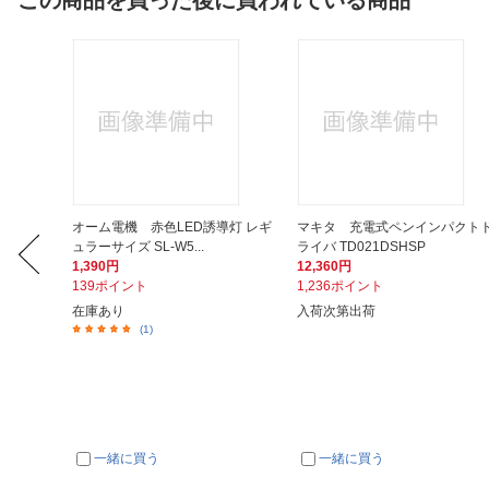
この商品を買った後に買われている商品
記入りご
オーム電機 赤色LED誘導灯 レギ
マキタ 充電式ペンインパクト
ュラーサイズ SL-W5...
ライバ TD021DSHSP
1,390円
12,360円
139ポイント
1,236ポイント
在庫あり
入荷次第出荷
(1)
一緒に買う
一緒に買う