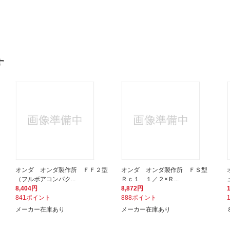
す
オンダ オンダ製作所 ＦＦ２型
オンダ オンダ製作所 ＦＳ型
（フルボアコンパク...
Ｒｃ１ １／２×Ｒ...
8,404円
8,872円
841ポイント
888ポイント
メーカー在庫あり
メーカー在庫あり