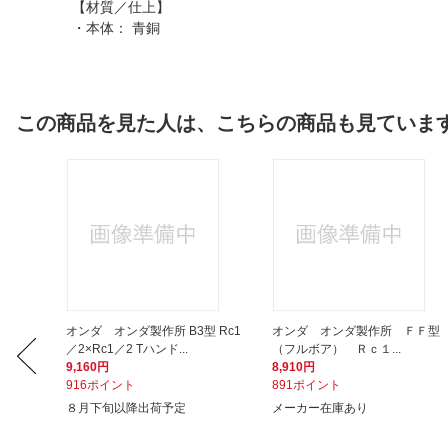
【材質／仕上】
・本体： 青銅
この商品を見た人は、こちらの商品も見ていま
ＳＢＦＳ
オンダ オンダ製作所 B3型 Rc1
オンダ オンダ製作所 ＦＦ型
／2×Rc1／2 Tハンド...
（フルボア） Ｒｃ１...
9,160円
8,910円
916ポイント
891ポイント
８月下旬以降出荷予定
メーカー在庫あり