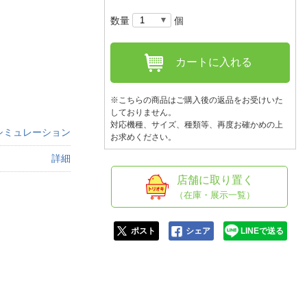
人窓口
数量
個
R情報
カートに入れる
※こちらの商品はご購入後の返品をお受けいた
nglish / 中文
しておりません。
対応機種、サイズ、種類等、再度お確かめの上
シミュレーション
お求めください。
詳細
店舗に取り置く
（在庫・展示一覧）
ポスト
シェア
LINEで送る