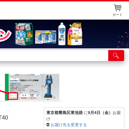
カート
店舗サービス
ット取り置き
イントカードWEB登録
舗情報・店舗一覧
取り寄せ品入荷状況照会
東京都豊島区東池袋
に
9月4日（金）
お届
T40
け
お届け先を変更する