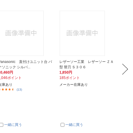
Panasonic 直付けユニット台 パ
レザーソー工業 レザーソー ＺＡ
浅香工
ナソニック シルバ...
型 替刃 Ｓ３０６
5 1529
10,460円
1,850円
736円
1,046ポイント
185ポイント
74ポイ
在庫あり
メーカー在庫あり
メーカ
(13)
一緒に買う
一緒に買う
一