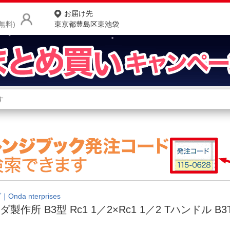
お届け先
無料)
東京都豊島区東池袋
商品をさがす
ランキングからさがす
ネ
カテゴリ一覧からさがす
ポ
店
お
お客様サポート
Onda nterprises
ダ製作所 B3型 Rc1 1／2×Rc1 1／2 Tハンドル B3
ご利用ガイド