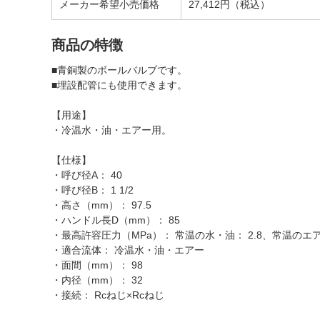
メーカー希望小売価格
27,412円（税込）
商品の特徴
■青銅製のボールバルブです。
■埋設配管にも使用できます。
【用途】
・冷温水・油・エアー用。
【仕様】
・呼び径A： 40
・呼び径B： 1 1/2
・高さ（mm）： 97.5
・ハンドル長D（mm）： 85
・最高許容圧力（MPa）： 常温の水・油： 2.8、常温のエアー
・適合流体： 冷温水・油・エアー
・面間（mm）： 98
・内径（mm）： 32
・接続： Rcねじ×Rcねじ