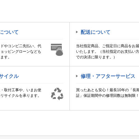
について
配送について
ードやコンビ二先払い、代
当社指定商品、ご指定日に商品をお
ショッピングローンなども
いたします。（当社指定のお支払い
けます。
での決済に限ります。）
サイクル
修理・アフターサービス
置・取付工事や、いまお使
買ったあとも安心！最長10年の「長
のリサイクルを承ります。
証」保証期間中の修理回数は無制限