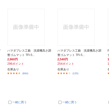
ド
ハマダプレス工藝 洗濯機高さ調
ハマダプレス工藝 洗濯機高さ調
整ゴムマット TFi-5...
整ゴムマット TFi-5...
2,960円
2,540円
296ポイント
254ポイント
在庫あり
在庫あり
(664)
(135)
一緒に買う
一緒に買う