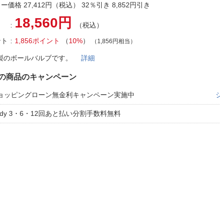
法
ー価格 27,412円（税込） 32％引き 8,852円引き
よくある質問・お問合せ
18,560円
I
（税込）
ご利用規約
ント
1,856ポイント
（
10%
）
（1,856円相当）
製のボールバルブです。
詳細
E
の商品のキャンペーン
ョッピングローン無金利キャンペーン実施中
aidy 3・6・12回あと払い分割手数料無料