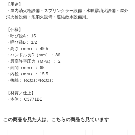
【用途】
・屋内消火栓設備・スプリンクラー設備・水噴霧消火設備・屋外
消火栓設備・泡消火設備・連結散水設備用。
【仕様】
・呼び径A： 15
・呼び径B： 1/2
・高さ（mm）： 49.5
・ハンドル長D（mm）： 86
・最高許容圧力（MPa）： 2
・面間（mm）： 65
・内径（mm）： 15.5
・接続： Rcねじ×Rcねじ
【材質／仕上】
・本体： C3771BE
この商品を見た人は、こちらの商品も見ています