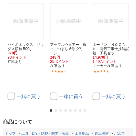
ハイポネックス リキ
アップルウェアー 根
ホーザン ＨＯＺＡ
ダス顆粒 500g
っこつよし 6号 グリ
Ｎ 電気工事士技能試
978円
ーン
験 工具セット
98ポイント
248円
14,970円
在庫あり
25ポイント
1,497ポイント
在庫あり
メーカー在庫あり
(1)
(2)
一緒に買う
一緒に買う
一緒に買う
商品について
トップ
工具・DIY・防犯・防災・金庫
工事用品
管工機材
バルブ