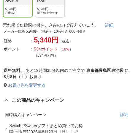
Switch
PS5
5,340円
5,340円
在庫あり
販売休止中です
荒れ果てた砂漠の街を、きみの力で変えていこう。
詳細
メーカー価格 5,940円（税込） 10%引き 600円引き
5,340円
価格
（税込）
ポイント
534ポイント
（
10%
）
（534円相当）
送料無料、
あと
19時間38分以内
のご注文で
東京都豊島区東池袋
に
8月8日（土）
お届け
お届け先を変更する
この商品のキャンペーン
同時購入キャンペーン
詳細
Switch2/Switchソフトまとめ買いでお得
[期間限定]2026年8月23日（日）まで