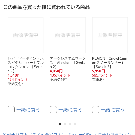
この商品を買った後に買われている商品
セガ ツーポイントホ
アークシステムワーク
PLAION SnowRunn
スピタル：ハートフル
ス Absolum 【Switc
er(スノーランナー)
コレクション 【Switc
h 2】
【Switch 2】
h 2】
4,050円
5,950円
4,640円
405ポイント
595ポイント
464ポイント
予約受付中
在庫あり
予約受付中
一緒に買う
一緒に買う
一緒に買う
Switchソフト（スイッチソフト）パッケージ版 人気売れ筋ランキン