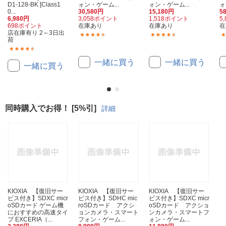
D1-128-BK [Class1
ォン・ゲーム...
ォン・ゲーム...
ォ
0...
30,580円
15,180円
5
6,980円
3,058ポイント
1,518ポイント
5
698ポイント
在庫あり
在庫あり
在
店在庫有り 2～3日出
(11)
(19)
荷
(33)
一緒に買う
一緒に買う
一緒に買う
同時購入でお得！ [5%引]
詳細
KIOXIA 【復旧サー
KIOXIA 【復旧サー
KIOXIA 【復旧サー
ビス付き】SDXC micr
ビス付き】SDHC mic
ビス付き】SDXC micr
oSDカード ゲーム機
roSDカード アクシ
oSDカード アクショ
におすすめの高速タイ
ョンカメラ・スマート
ンカメラ・スマートフ
プ EXCERIA（...
フォン・ゲーム...
ォン・ゲーム...