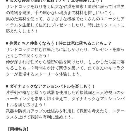
■ 広大な砂漠で集めた素材でアイテムを生産しよう！
サンドロックを取り巻く広大な砂漠を探索！遺跡に潜って旧世界
の遺物を発掘、手の届かない場所まで材料を探しにいこう。
集めた素材を使って、さまざまな機械でたくさんのユニークなア
イテムを生産して住民にプレゼントしたり、時にはリクエストに
応えたりしよう！
■ 住民たちと仲良くなろう！時には恋に落ちることも…？
サンドロックに住む住民たちに話しかけたり、プレゼントを贈っ
たりして仲良くなろう！
仲が深まれば住民から秘密の話を聞けたり、もしかしたら恋に落
ちることも…？時間をかけて関係を築いて、たくさんのキャラク
ターが登場するストーリーを体験しよう。
■ ダイナミックなアクションバトルを楽しもう！
片手剣や槍など様々な武器を使用した近接戦闘と三人称視点のシ
ューティングを素早く切り替えて、ダイナミックなアクションバ
トルを繰り広げよう！
武器や防御力アップの仕組みを利用して戦術を考えたり、ステー
タスを上げて戦闘を有利に進めよう。
【同梱特典】