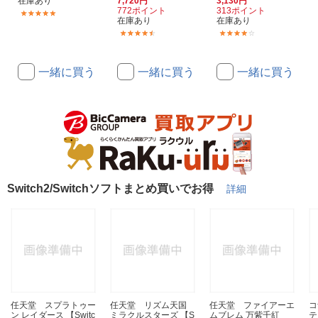
在庫あり
7,720円
3,130円
772ポイント
313ポイント
(2251)
在庫あり
在庫あり
(12)
(1)
一緒に買う
一緒に買う
一緒に買う
Switch2/Switchソフトまとめ買いでお得
詳細
任天堂 スプラトゥー
任天堂 リズム天国
任天堂 ファイアーエ
コ
ン レイダース 【Switc
ミラクルスターズ 【S
ムブレム 万紫千紅
テ