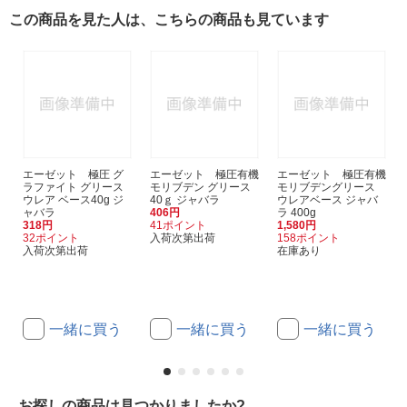
この商品を見た人は、こちらの商品も見ています
エーゼット 極圧 グ
エーゼット 極圧有機
エーゼット 極圧有機
ラファイト グリース
モリブデン グリース
モリブデングリース
ウレア ベース40g ジ
40ｇ ジャバラ
ウレアベース ジャバ
ャバラ
406円
ラ 400g
318円
41ポイント
1,580円
32ポイント
入荷次第出荷
158ポイント
入荷次第出荷
在庫あり
一緒に買う
一緒に買う
一緒に買う
お探しの商品は見つかりましたか?