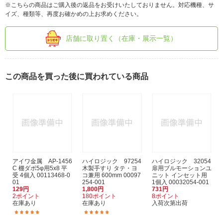
※こちらの商品はご購入後の返品をお受けいたしておりません。対応機種、サ
イズ、種類等、再度お確かめの上お求めください。
店舗に取り置く（在庫・展示一覧）
この商品を買った後に買われている商品
アイワ金属 AP-1456
ハイロジック 97254
ハイロジック 32054
C 棚ダボ5φ用5x8 平
木製手すり タテ・ヨ
扉用ブルモーションユ
受 4個入 00113468-0
コ兼用 600mm 00097
ニット インセット用
01
254-001
1個入 00032054-001
129円
1,800円
731円
2ポイント
180ポイント
8ポイント
在庫あり
在庫あり
入荷次第出荷
(1)
(2)