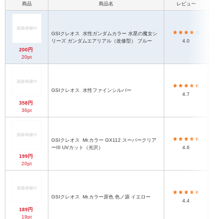
商品
商品名
レビュー
GSIクレオス
水性ガンダムカラー 水星の魔女シ
リーズ ガンダムエアリアル（改修型） ブルー
4.0
200円
20pt
GSIクレオス
水性ファインシルバー
4.7
358円
36pt
GSIクレオス
Mr.カラー GX112 スーパークリア
ーIII UVカット（光沢）
4.6
199円
20pt
GSIクレオス
Mr.カラー原色 色ノ源 イエロー
4.4
189円
19pt