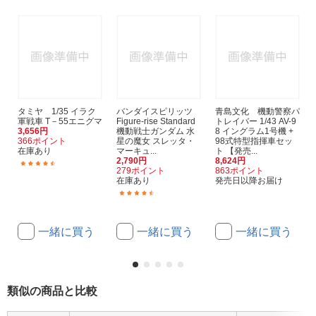
タミヤ 1/35 イラク
バンダイスピリッツ
青島文化 機動警察パ
軍戦車 T－55エニグマ
Figure-rise Standard
トレイバー 1/43 AV-9
3,656円
機動戦士ガンダム 水
8 イングラム1号機 +
366ポイント
星の魔女 スレッタ・
98式特型指揮車セッ
在庫あり
マーキュ...
ト 【発売...
2,790円
8,624円
(3)
279ポイント
863ポイント
在庫あり
発売日以降お届け
(43)
一緒に買う
一緒に買う
一緒に買う
類似の商品と比較