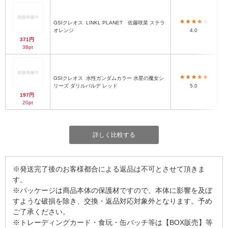
GSIクレオス
LINKL PLANET 佐藤咲菜 ステラ
オレンジ
4.0
371円
38pt
GSIクレオス
水性ガンダムカラー 水星の魔女シ
リーズ ダリルバルデ レッド
5.0
197円
20pt
詳しく比較する
※発送完了後のお客様都合による返品は不可とさせて頂きま
す。
※パッケージは商品本体の保護材ですので、本体に影響を及ぼ
すような破損を除き、交換・返品対応対象外となります。予め
ご了承ください。
※トレーディングカード・食玩・缶バッチ等は【BOX販売】等