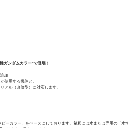
性ガンダムカラー”で登場！
が追加！
徒が使用する機体と、
アリアル（改修型）に対応します。
ホビーカラー」をベースにしております。希釈には水または専用の「水