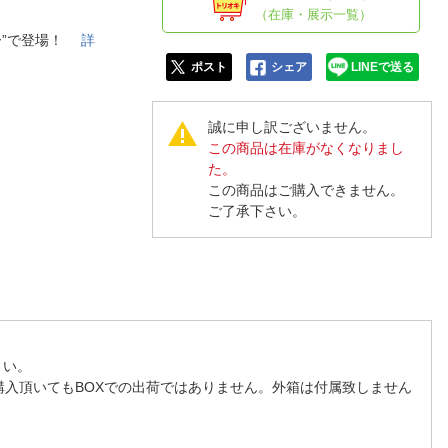
人窓口
（在庫・展示一覧）
R情報
ー”で登場！
詳
ポスト
シェア
LINEで送る
誠に申し訳ございません。
この商品は在庫がなくなりまし
nglish / 中文
た。
この商品はご購入できません。
ご了承下さい。
さい。
購入頂いてもBOXでの出荷ではありません。外箱は付属致しません