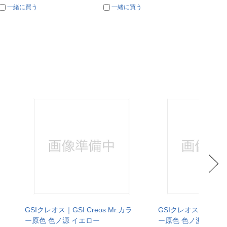
一緒に買う
一緒に買う
一
GSIクレオス｜GSI Creos Mr.カラ
GSIクレオス｜GSI Cr
ー原色 色ノ源 イエロー
ー原色 色ノ源 シアン