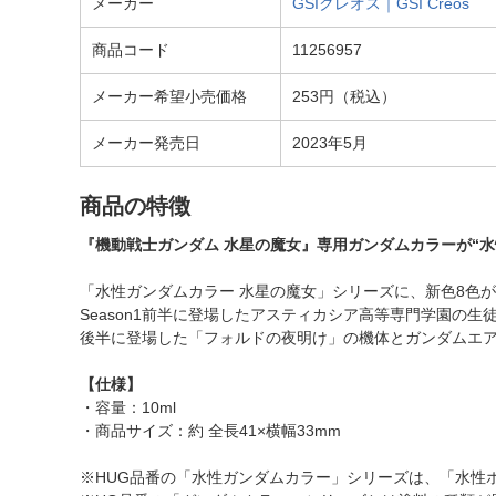
メーカー
GSIクレオス｜GSI Creos
商品コード
11256957
メーカー希望小売価格
253円（税込）
メーカー発売日
2023年5月
商品の特徴
『機動戦士ガンダム 水星の魔女』専用ガンダムカラーが“水
「水性ガンダムカラー 水星の魔女」シリーズに、新色8色
Season1前半に登場したアスティカシア高等専門学園の生
後半に登場した「フォルドの夜明け」の機体とガンダムエ
【仕様】
・容量：10ml
・商品サイズ：約 全長41×横幅33mm
※HUG品番の「水性ガンダムカラー」シリーズは、「水性