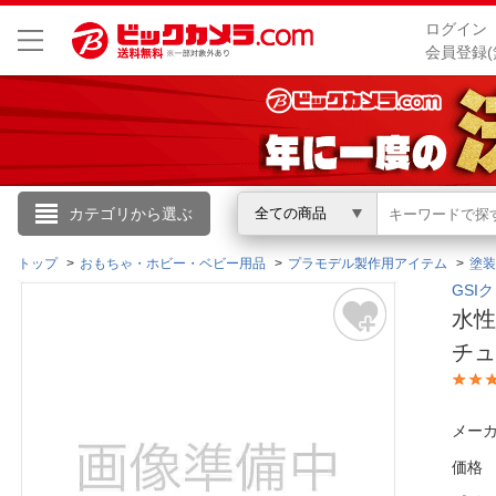
ログイン
会員登録(
こんにちは
カテゴリから選ぶ
全ての商品
ログイン
トップ
おもちゃ・ホビー・ベビー用品
プラモデル製作用アイテム
塗装
GSIク
水性
新規会員登録
チュ
会員メニュー
メーカ
お買いもの履歴
価格
閲覧履歴