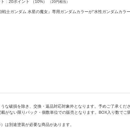
法
ント
20ポイント
（
10%
）
（20円相当）
よくある質問・お問合せ
I
動戦士ガンダム 水星の魔女』専用ガンダムカラーが“水性ガンダムカラ
ご利用規約
E
ような破損を除き、交換・返品対応対象外となります。予めご了承くだ
記載がない限りパック・個数単位での販売となります。BOX入り数でご
等）は別途塗装が必要な商品があります。