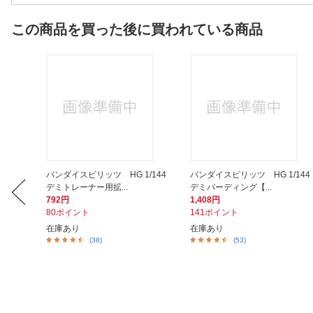
この商品を買った後に買われている商品
O） 42
バンダイスピリッツ HG 1/144
バンダイスピリッツ HG 1/144
デミトレーナー用拡...
デミバーディング【...
792円
1,408円
80ポイント
141ポイント
在庫あり
在庫あり
(38)
(53)