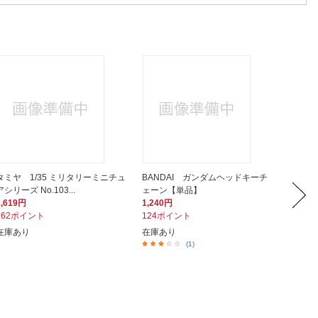
タミヤ 1/35 ミリタリーミニチュ
BANDAI ガンダムヘッドキーチ
長谷川製
アシリーズ No.103...
ェーン【単品】
砲 カール
1,619円
1,240円
3,070
162ポイント
124ポイント
307ポ
在庫あり
在庫あり
在庫あ
(1)