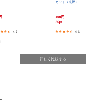
カット（光沢）
円
199円
20pt
4.7
4.6
l
-
詳しく比較する
す