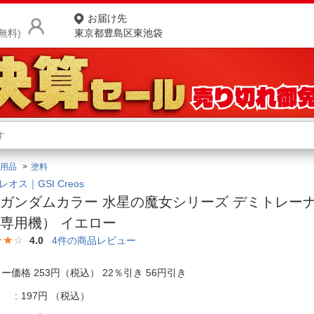
お届け先
無料)
東京都豊島区東池袋
商品をさがす
ランキングからさがす
ネ
用品
塗料
カテゴリ一覧からさがす
ポ
レオス｜GSI Creos
ガンダムカラー 水星の魔女シリーズ デミトレー
店
専用機） イエロー
お
4.0
4
件の商品レビュー
お客様サポート
ー価格 253円（税込） 22％引き 56円引き
ご利用ガイド
197円
（税込）