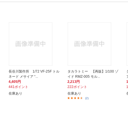
長谷川製作所 1/72 VF-25F トル
タカラトミー 【再販】1/100 ゾ
ネード メサイア “...
イド RMZ-005 モル...
4,405円
2,213円
441ポイント
222ポイント
在庫あり
在庫あり
(2)