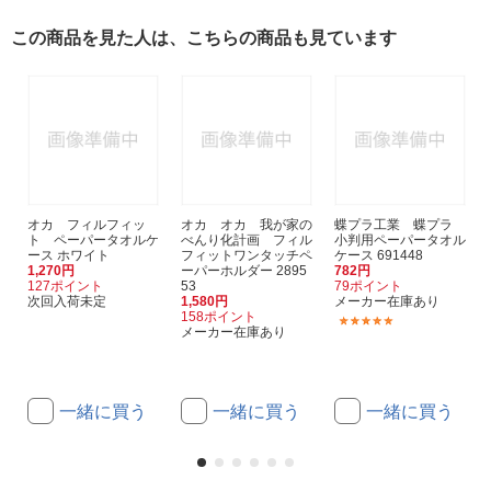
この商品を見た人は、こちらの商品も見ています
オカ フィルフィッ
オカ オカ 我が家の
蝶プラ工業 蝶プラ
ト ペーパータオルケ
べんり化計画 フィル
小判用ペーパータオル
ース ホワイト
フィットワンタッチペ
ケース 691448
1,270円
ーパーホルダー 2895
782円
127ポイント
53
79ポイント
次回入荷未定
1,580円
メーカー在庫あり
158ポイント
(1)
メーカー在庫あり
一緒に買う
一緒に買う
一緒に買う