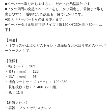
■ペーパーの取り出しやすさにこだわった凸型設計です。
■フタの四隅の突起でペーパーをしっかり固定し、最後まで取り
出しやすく、透明なため残量も一目でわかります。
■袋入りペーパーもそのまま使えます。
■ペーパータオル収納可能サイズ【縦120×横230×高さ80mm以
下】
【用途】
・オフィスや工場などのトイレ・洗面所など水回り場所のペーパ
ーケースとして。
【仕様】
・幅（mm）： 262
・奥行（mm）： 128
・高さ（mm）： 95
・適合シートサイズ（mm）： 120×230
・収納枚数（枚）： 400（200組）
・色： 透明
【材質／仕上】
・容器・フタ： ポリスチレン