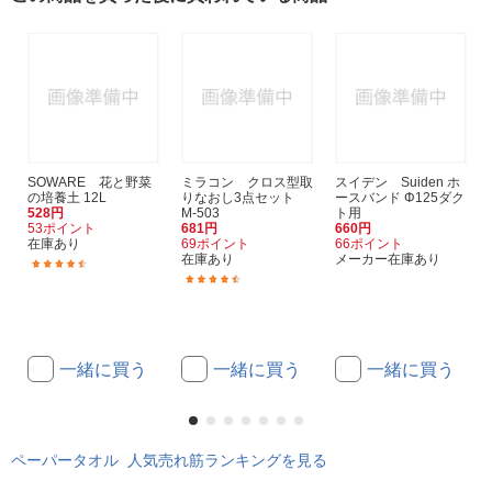
SOWARE 花と野菜
ミラコン クロス型取
スイデン Suiden ホ
の培養土 12L
りなおし3点セット
ースバンド Φ125ダク
528円
M-503
ト用
53ポイント
681円
660円
在庫あり
69ポイント
66ポイント
在庫あり
メーカー在庫あり
(12)
(10)
一緒に買う
一緒に買う
一緒に買う
ペーパータオル 人気売れ筋ランキングを見る