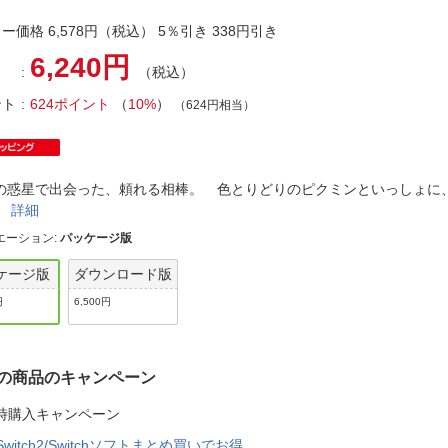
法
よくある質問・お問合せ
ー価格 6,578円（税込） 5％引き 338円引き
I
ご利用規約
6,240円
（税込）
ント
624ポイント
（
10%
）
（624円相当）
E
の惑星で出会った、頼れる相棒。 色とりどりのピクミンといっしょに
。
詳細
エーション
:
パッケージ版
ケージ版
ダウンロード版
円
6,500円
の商品のキャンペーン
時購入キャンペーン
Switch2/Switchソフトまとめ買いでお得