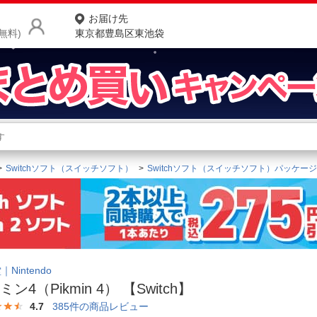
お届け先
無料)
東京都豊島区東池袋
商品をさがす
ランキングからさがす
ネ
Switchソフト（スイッチソフト）
Switchソフト（スイッチソフト）パッケー
カテゴリ一覧からさがす
ポ
店
お
お客様サポート
Nintendo
ン4（Pikmin 4） 【Switch】
ご利用ガイド
4.7
385
件の商品レビュー