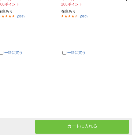
100ポイント
208ポイント
228ポ
在庫あり
在庫あり
在庫あ
(363)
(590)
一緒に買う
一緒に買う
一
カートに入れる