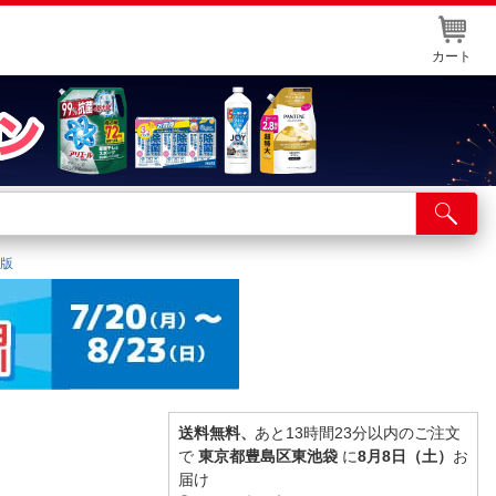
カート
店舗サービス
ット取り置き
ジ版
イントカードWEB登録
舗情報・店舗一覧
取り寄せ品入荷状況照会
送料無料、
あと13時間23分以内のご注文
で
東京都豊島区東池袋
に
8月8日（土）
お
届け