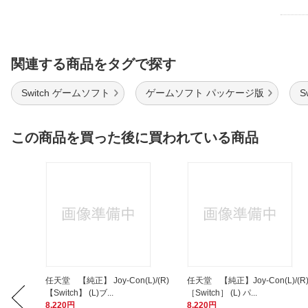
関連する商品をタグで探す
Switch ゲームソフト
ゲームソフト パッケージ版
S
この商品を買った後に買われている商品
イメン
任天堂 【純正】 Joy-Con(L)/(R)
任天堂 【純正】Joy-Con(L)/(R
【Switch】 (L)ブ...
［Switch］ (L) パ...
8,220円
8,220円