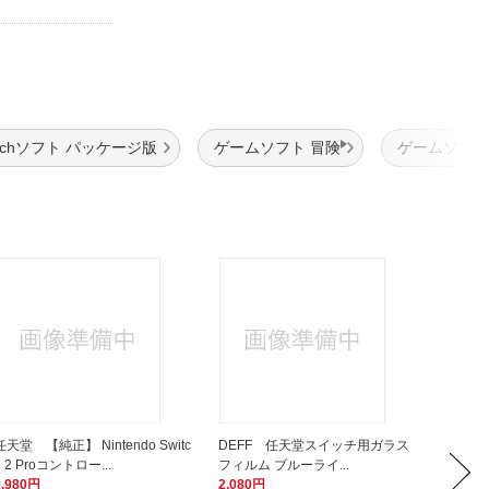
itchソフト パッケージ版
ゲームソフト 冒険
ゲームソフト
任天堂 【純正】 Nintendo Switc
DEFF 任天堂スイッチ用ガラス
DEFF
h 2 Proコントロー...
フィルム ブルーライ...
デル用ガ
9,980円
2,080円
2,280