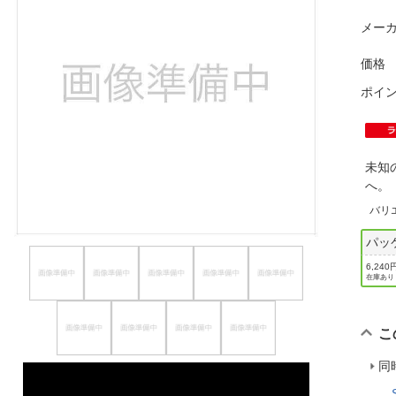
ほしいもの
メーカ
お知らせ
価格
ポイ
未知
へ
バリ
パッ
6,240
在庫あり
こ
同