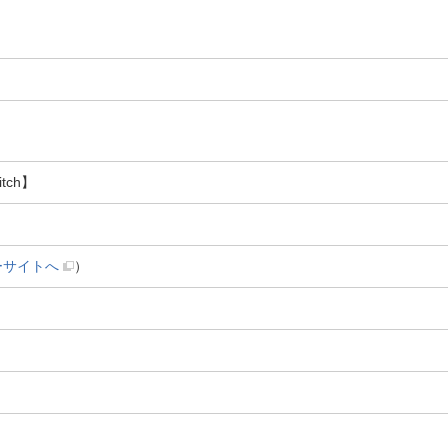
tch】
ーサイトへ
）