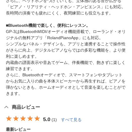
さらに、ヘッドホンをつけていても、立体感のある音が広がる
「ピアノ・リアリティ・ヘッドホン・アンビエンス」にも対応。
長時間の演奏でも疲れにくく、夜間練習にも役立ちます。
■Bluetooth機能で楽しく、便利にレッスン。
GP-3はBluetoothMIDI/オーディオ機能搭載で、ローランド・オリ
ジナルの無料アプリ「RolandPianoApp」にも対応。
シンプルなパネル・デザインも、アプリと連携することで操作性
がさらに向上、デジタルピアノならではの多彩な機能を、より便
利に楽しめます。
内蔵曲の譜面表示や音あてゲーム、伴奏機能で、飽きずに楽しく
練習できます。
さらに、Bluetoothオーディオで、スマートフォンやタブレット
からお気に入りの曲を本体スピーカーから再生すれば、ピアノを
弾かないときも、ホームオーディオとして音楽を楽しむことがで
きます。
商品レビュー
5.0
(
1
)
すべて見る
最新レビュー