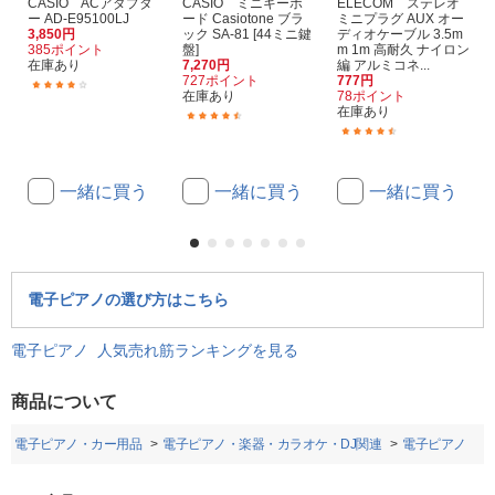
CASIO ACアダプタ
CASIO ミニキーボ
ELECOM ステレオ
ー AD-E95100LJ
ード Casiotone ブラ
ミニプラグ AUX オー
3,850円
ック SA-81 [44ミニ鍵
ディオケーブル 3.5m
385ポイント
盤]
m 1m 高耐久 ナイロン
在庫あり
7,270円
編 アルミコネ...
727ポイント
777円
(58)
在庫あり
78ポイント
在庫あり
(11)
(3)
一緒に買う
一緒に買う
一緒に買う
電子ピアノの選び方はこちら
電子ピアノ 人気売れ筋ランキングを見る
商品について
オ・電子ピアノ・カー用品
電子ピアノ・楽器・カラオケ・DJ関連
電子ピアノ