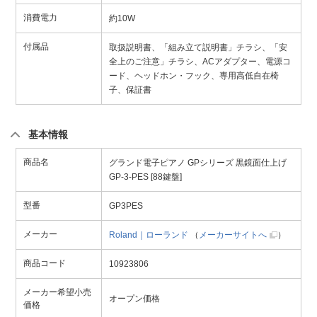
消費電力
約10W
付属品
取扱説明書、「組み立て説明書」チラシ、「安
全上のご注意」チラシ、ACアダプター、電源コ
ード、ヘッドホン・フック、専用高低自在椅
子、保証書
基本情報
商品名
グランド電子ピアノ GPシリーズ 黒鏡面仕上げ
GP-3-PES [88鍵盤]
型番
GP3PES
メーカー
Roland｜ローランド
（
メーカーサイトへ
）
商品コード
10923806
メーカー希望小売
オープン価格
価格