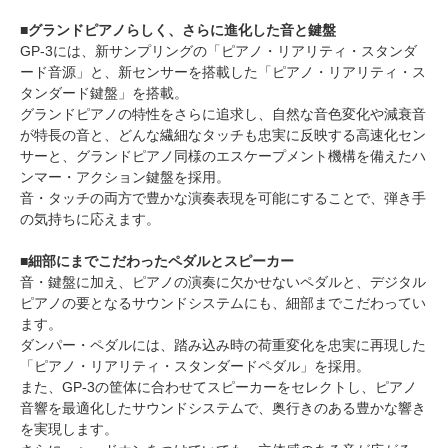
■グランドピアノらしく、さらに進化した音と鍵盤
GP-3には、新サンプリングの「ピアノ・リアリティ・スタンダ
ード音源」と、新センサーを搭載した「ピアノ・リアリティ・ス
タンダード鍵盤」を搭載。
グランドピアノの特性をさらに追求し、自然な音色変化や減衰音
が特長の音と、どんな繊細なタッチも忠実に反映する高速化セン
サーと、グランドピアノ同様のエスケープメント機構を備えたハ
ンマー・アクション鍵盤を採用。
音・タッチの両方で豊かな演奏表現を可能にすることで、弾き手
の気持ちに応えます。
■細部にまでこだわったペダルとスピーカー
音・鍵盤に加え、ピアノの演奏に欠かせないペダルと、デジタル
ピアノの要となるサウンドシステムにも、細部までこだわってい
ます。
ダンパー・ペダルには、踏み込み時の荷重変化を忠実に再現した
「ピアノ・リアリティ・スタンダードペダル」を採用。
また、GP-3の筐体に合わせてスピーカーをセレクトし、ピアノ
音響を最適化したサウンドシステムで、奥行きのある豊かな響き
を実現します。