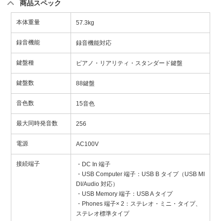
商品スペック
本体重量
57.3kg
録音機能
録音機能対応
鍵盤種
ピアノ・リアリティ・スタンダード鍵盤
鍵盤数
88鍵盤
音色数
15音色
最大同時発音数
256
電源
AC100V
接続端子
・DC In 端子
・USB Computer 端子：USB B タイプ（USB MI
DI/Audio 対応）
・USB Memory 端子：USB A タイプ
・Phones 端子× 2：ステレオ・ミニ・タイプ、
ステレオ標準タイプ