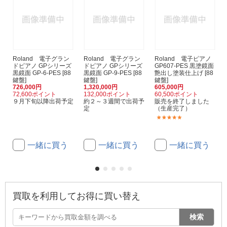
Roland 電子グラン
Roland 電子グラン
Roland 電子ピアノ
ドピアノ GPシリーズ
ドピアノ GPシリーズ
GP607-PES 黒塗鏡面
黒鏡面 GP-6-PES [88
黒鏡面 GP-9-PES [88
艶出し塗装仕上げ [88
鍵盤]
鍵盤]
鍵盤]
726,000円
1,320,000円
605,000円
72,600ポイント
132,000ポイント
60,500ポイント
９月下旬以降出荷予定
約２～３週間で出荷予
販売を終了しました
定
（生産完了）
(1)
一緒に買う
一緒に買う
一緒に買う
買取を利用してお得に買い替え
検索