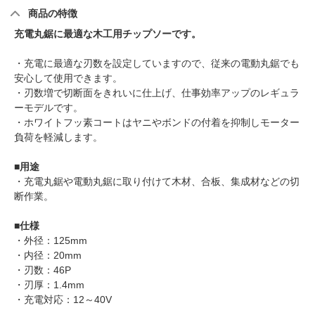
商品の特徴
充電丸鋸に最適な木工用チップソーです。
・充電に最適な刃数を設定していますので、従来の電動丸鋸でも
安心して使用できます。
・刃数増で切断面をきれいに仕上げ、仕事効率アップのレギュラ
ーモデルです。
・ホワイトフッ素コートはヤニやボンドの付着を抑制しモーター
負荷を軽減します。
■
用途
・充電丸鋸や電動丸鋸に取り付けて木材、合板、集成材などの切
断作業。
■
仕様
・外径：125mm
・内径：20mm
・刃数：46P
・刃厚：1.4mm
・充電対応：12～40V