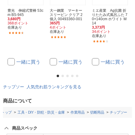
豊光 伸縮式警棒 53c
大一鋼業 マーキー
ミエ産業 Ag抗菌 折
m BS-945
スリーピン クリア 2
りたたみ式風呂ふた 7
3,680円
個入 00493360-001
0×140cm ホワイト M
368ポイント
365円
14
在庫あり
4ポイント
3,373円
在庫あり
34ポイント
(4)
在庫あり
(1)
(1)
一緒に買う
一緒に買う
一緒に買う
チップソー 人気売れ筋ランキングを見る
商品について
トップ
工具・DIY・防犯・防災・金庫
作業用品
切断用品
チップソー
商品スペック