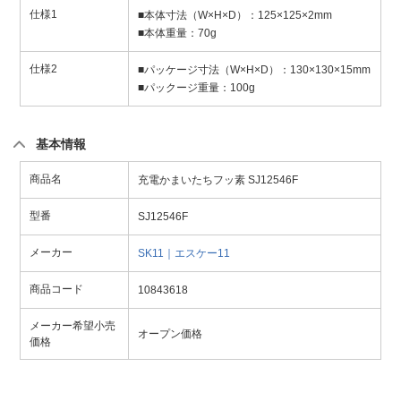
仕様1
■本体寸法（W×H×D）：125×125×2mm
■本体重量：70g
仕様2
■パッケージ寸法（W×H×D）：130×130×15mm
■パックージ重量：100g
基本情報
商品名
充電かまいたちフッ素 SJ12546F
型番
SJ12546F
メーカー
SK11｜エスケー11
商品コード
10843618
メーカー希望小売
オープン価格
価格