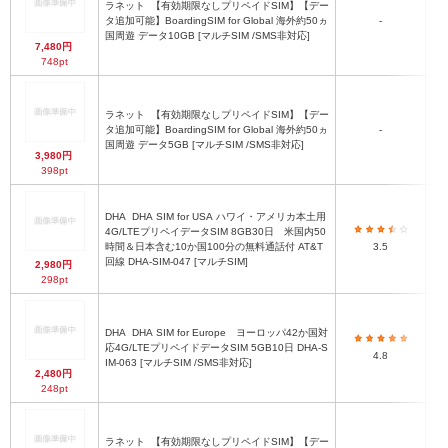
ラネット
【有効期限なしプリペイドSIM】【デー
タ追加可能】BoardingSIM for Global 海外約50ヵ
-
国周遊 データ10GB [マルチSIM /SMS非対応]
7,480円
748pt
ラネット
【有効期限なしプリペイドSIM】【デー
タ追加可能】BoardingSIM for Global 海外約50ヵ
-
国周遊 データ5GB [マルチSIM /SMS非対応]
3,980円
398pt
DHA
DHA SIM for USA ハワイ・アメリカ本土用
4G/LTEプリペイデータSIM 8GB30日 米国内50
時間＆日本含む10か国100分の無料通話付 AT&T
3.5
回線 DHA-SIM-047 [マルチSIM]
2,980円
298pt
DHA
DHA SIM for Europe ヨーロッパ42か国対
応4G/LTEプリペイドデータSIM 5GB10日 DHA-S
S
4.8
IM-063 [マルチSIM /SMS非対応]
2,480円
248pt
ラネット
【有効期限なしプリペイドSIM】【デー