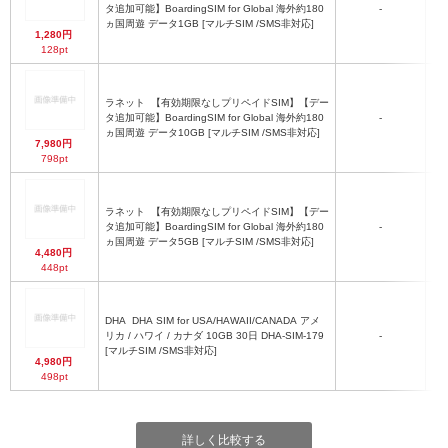
タ追加可能】BoardingSIM for Global 海外約180
-
ヵ国周遊 データ1GB [マルチSIM /SMS非対応]
1,280円
128pt
ラネット
【有効期限なしプリペイドSIM】【デー
タ追加可能】BoardingSIM for Global 海外約180
-
ヵ国周遊 データ10GB [マルチSIM /SMS非対応]
7,980円
798pt
ラネット
【有効期限なしプリペイドSIM】【デー
タ追加可能】BoardingSIM for Global 海外約180
-
ヵ国周遊 データ5GB [マルチSIM /SMS非対応]
4,480円
448pt
DHA
DHA SIM for USA/HAWAII/CANADA アメ
リカ / ハワイ / カナダ 10GB 30日 DHA-SIM-179
-
S
[マルチSIM /SMS非対応]
4,980円
498pt
詳しく比較する