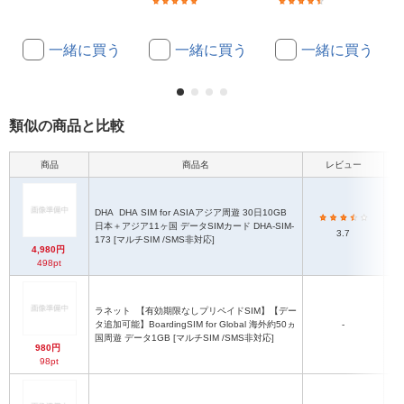
(39)
(128)
一緒に買う
一緒に買う
一緒に買う
類似の商品と比較
商品
商品名
レビュー
DHA
DHA SIM for ASIAアジア周遊 30日10GB
日本＋アジア11ヶ国 データSIMカード DHA-SIM-
S
3.7
173 [マルチSIM /SMS非対応]
4,980円
498pt
ラネット
【有効期限なしプリペイドSIM】【デー
タ追加可能】BoardingSIM for Global 海外約50ヵ
-
国周遊 データ1GB [マルチSIM /SMS非対応]
980円
98pt