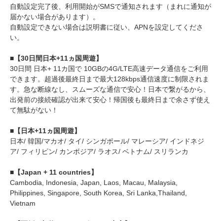
自動設定完了後、利用開始がSMSで通知されます（まれに通知が
届かない場合があります）。
自動設定できない場合は説明書に従い、APNを設定してくださ
い。
■【30日間日本+11ヵ国周遊】
30日間 日本+ 11カ国で 10GBの4G/LTE高速データ通信をご利用
できます。超過後最終日まで最大128kbps通信速度に制限されま
す。急な断線なし、スムーズな通信で安心！日本で繋がるから、
出発前の接続確認が出来て安心！帰国後も最終日まで余さず使え
て無駄がない！
■【日本+11ヵ国周遊】
日本/ 韓国/マカオ/ タイ/ シンガポール/ マレーシア/ インドネジ
ア/ フィリピン/ カンボジア/ ラオス/ ベトナム/ スリランカ
■【Japan + 11 countries】
Cambodia, Indonesia, Japan, Laos, Macau, Malaysia,
Philippines, Singapore, South Korea, Sri Lanka,Thailand,
Vietnam