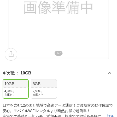
1/7
ギガ数
：
10GB
10GB
8GB
4,980円
7,980円
在庫あり
在庫あり
日本を含む12の国と地域で高速データ通信！ご渡航前の動作確認で
安心。モバイルWiFiレンタルより断然お得で超簡単！
空港での手続き一切不要、返却不要、旅先での散策を身軽に
詳細