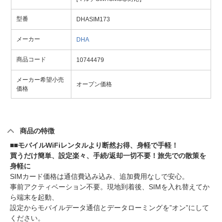
型番
DHASIM173
メーカー
DHA
商品コード
10744479
メーカー希望小売
オープン価格
価格
商品の特徴
■■モバイルWiFiレンタルより断然お得、身軽で手軽！
買うだけ簡単、設定楽々、手続/返却一切不要！旅先での散策を
身軽に
SIMカード価格は通信費込み込み、追加費用なしで安心。
事前アクティベーション不要。現地到着後、SIMを入れ替えてか
ら端末を起動、
設定からモバイルデータ通信とデータローミングを”オン”にして
ください。