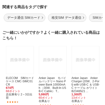
関連する商品をタグで探す
データ通信 SIMカード
格安SIM データ通信
SIMカー
ご一緒にいかがですか？よく一緒に購入されている商品は
こちら！
ELECOM SIMカード
Anker Japan モバイ
Anker Japan Anker
ケース CMC-SIMC01
ルバッテリー Nano P
Charger (20W、2-Por
CR
ower Bank 10000mA
t) with USB-C ＆ USB-
674円
h （30W、Built-In US
C ケーブル ホワイト
68ポイント
B-C Cable） T...
B2348N21 ...
店在庫有り 2～3日出
5,990円
1,300円
荷
60ポイント
13ポイント
在庫あり
在庫あり
(16)