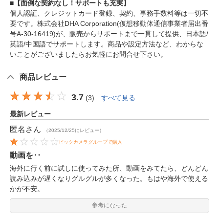
■【面倒な契約なし！サポートも充実】
個人認証、クレジットカード登録、契約、事務手数料等は一切不
要です。株式会社DHA Corporation(仮想移動体通信事業者届出番
号A-30-16419)が、販売からサポートまで一貫して提供、日本語/
英語/中国語でサポートします。商品や設定方法など、わからな
いことがございましたらお気軽にお問合せ下さい。
商品レビュー
3.7
(
3
)
すべて見る
最新レビュー
匿名
さん
（2025/12/25にレビュー）
ビックカメラグループで購入
動画を‥
海外に行く前に試しに使ってみた所、動画をみてたら、どんどん
読み込みが遅くなりグルグルが多くなった。もはや海外で使える
かが不安。
参考になった