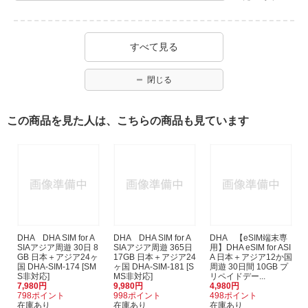
すべて見る
閉じる
この商品を見た人は、こちらの商品も見ています
DHA DHA SIM for A
DHA DHA SIM for A
DHA 【eSIM端末専
SIAアジア周遊 30日 8
SIAアジア周遊 365日
用】DHA eSIM for ASI
GB 日本＋アジア24ヶ
17GB 日本＋アジア24
A 日本＋アジア12か国
国 DHA-SIM-174 [SM
ヶ国 DHA-SIM-181 [S
周遊 30日間 10GB プ
S非対応]
MS非対応]
リペイドデー...
7,980円
9,980円
4,980円
798ポイント
998ポイント
498ポイント
在庫あり
在庫あり
在庫あり