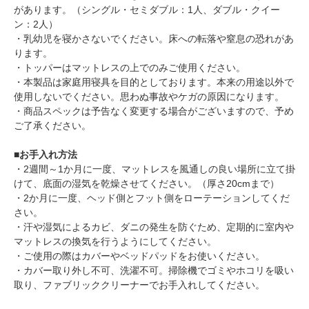
があります。（シングル・セミダブル：1人、ダブル・クイー
ン：2人）
・乳幼児を寝かさないでください。床への転落や窒息の恐れがあ
ります。
・トッパーはマットレスの上でのみご使用ください。
・本製品は家庭用寝具を目的としております。本来の用途以外で
使用しないでください。思わぬ事故やケガの原因になります。
・商品スペックは予告なく変更する場合がございますので、予め
ご了承ください。
■お手入れ方法
・2週間～1か月に一度、マットレスを風通しの良い場所に立て掛
けて、底面の湿気を乾燥させてください。（厚さ20cmまで）
・2か月に一度、ヘッド側とフット側をローテーションしてくだ
さい。
・汗や湿気によるカビ、ダニの発生を防ぐため、定期的に室内や
マットレスの換気を行うようにしてください。
・ご使用の際はカバーやベッドパッドをお使いください。
・カバー取り外し不可、洗濯不可。掃除機でゴミやホコリを吸い
取り、ファブリッククリーナーでお手入れしてください。