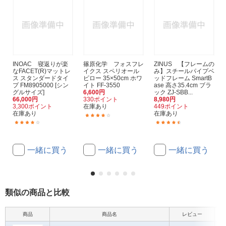
INOAC 寝返りが楽
篠原化学 フォスフレ
ZINUS 【フレームの
なFACET(R)マットレ
イクス スペリオール
み】スチールパイプベ
ス スタンダードタイ
ピロー 35×50cm ホワ
ッドフレーム SmartB
プ FM8905000 [シン
イト FF-3550
ase 高さ35.4cm ブラ
グルサイズ]
6,600円
ック ZJ-SBB...
66,000円
330ポイント
8,980円
3,300ポイント
在庫あり
449ポイント
在庫あり
在庫あり
(1)
(1)
(11)
一緒に買う
一緒に買う
一緒に買う
類似の商品と比較
商品
商品名
レビュー
サイ