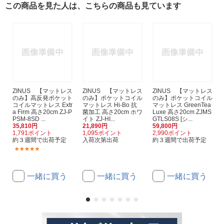
この商品を見た人は、こちらの商品も見ています
ZINUS 【マットレス
ZINUS 【マットレス
ZINUS 【マットレス
のみ】高反発ポケット
のみ】ポケットコイル
のみ】ポケットコイル
コイルマットレス Extr
マットレス Hi-Bo 抗
マットレス GreenTea
a Firm 高さ20cm ZJ-P
菌加工 高さ20cm ホワ
Luxe 高さ20cm ZJMS
PSM-8SD ...
イト ZJ-HI...
GTLS08S [シ...
35,810円
21,890円
59,800円
1,791ポイント
1,095ポイント
2,990ポイント
約３週間で出荷予定
入荷次第出荷
約３週間で出荷予定
(1)
一緒に買う
一緒に買う
一緒に買う