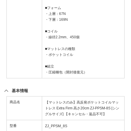
■フォーム
・上層：67N
・下層：169N
■コイル
・線径2.2mm、450個
■マットレスの種類
・ポケットコイル
■組立
・圧縮梱包（開封後復元）
基本情報
商品名
【マットレスのみ】高反発ポケットコイルマッ
トレス Extra Firm 高さ20cm ZJ-PPSM-8S [シン
グルサイズ] 【キャンセル・返品不可】
型番
ZJ_PPSM_8S