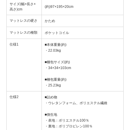
サイズ(幅×長さ×
(約)97×195×20cm
高さ)cm
マットレスの硬さ
かため
マットレスの種類
ポケットコイル
仕様1
■本体重量(約)
・22.03kg
■梱包サイズ(約)
・34×34×103cm
■梱包重量(約)
・25.23kg
仕様2
■詰め物
・ウレタンフォーム、ポリエステル繊維
■側生地
・表地：ポリエステル100％
・裏地：ポリプロピレン100％