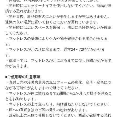
・到着後、72時間以内にマットレスを開梱してください。
・開梱時にはカッターナイフを使用しないでください。商品が破
損する恐れがあります。
・開梱直後、新品特有のにおいが発生しますが害はありません。
通気の良い場所に置いておくとにおいが薄れていきます。
・開梱時には広いスペースを確保し、周辺に危険物がないか確認
してください。
・マットレスの膨張によりケガや物を破損させる場合がありま
す。
・マットレスが元の形に戻るまで、通常24～72時間かかりま
す。
・低温下では、マットレスが元に戻るまでに少し時間がかかる場
合があります。
■ご使用時の注意事項
・直射日光や冷暖房器具の風はフォームの劣化、変形・変色につ
ながる可能性がありますので避けてください。
・マットレスが体に慣れるまで2週間から1か月ほど様子を見るこ
とをお勧めします。
・マットレスの上で立ったり、飛び跳ねたりしないでください。
・床への直置きはカビ等の発生の恐れがあります。
・規定以上の人数で使用しないでください。商品が破損する恐れ