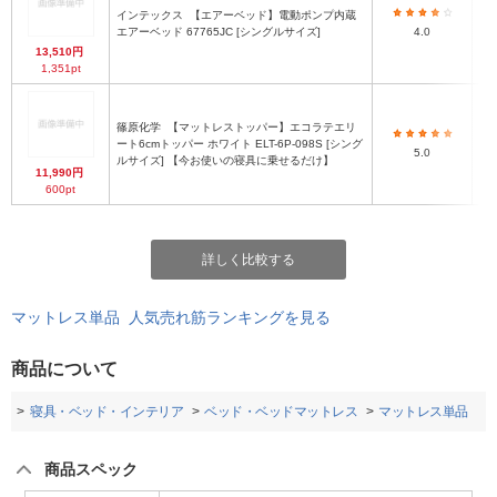
インテックス
【エアーベッド】電動ポンプ内蔵
エアーベッド 67765JC [シングルサイズ]
4.0
13,510円
1,351pt
篠原化学
【マットレストッパー】エコラテエリ
ート6cmトッパー ホワイト ELT-6P-098S [シング
5.0
ルサイズ] 【今お使いの寝具に乗せるだけ】
11,990円
600pt
詳しく比較する
マットレス単品 人気売れ筋ランキングを見る
商品について
プ
寝具・ベッド・インテリア
ベッド・ベッドマットレス
マットレス単品
商品スペック